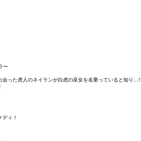
ラー
会った虎人のネイランが白虎の巫女を名乗っていると知り…!
！
メディ！