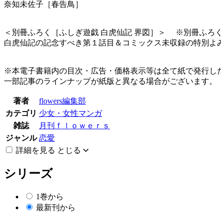
奈知未佐子［春告鳥］
＜別冊ふろく［ふしぎ遊戯 白虎仙記 界図］＞ ※別冊ふろ
白虎仙記の記念すべき第１話目＆コミックス未収録の特別よみき
※本電子書籍内の目次・広告・価格表示等は全て紙で発行し
一部記事のラインナップが紙版と異なる場合がございます。
著者
flowers編集部
カテゴリ
少女・女性マンガ
雑誌
月刊ｆｌｏｗｅｒｓ
ジャンル
恋愛
詳細を見る
とじる
シリーズ
1巻から
最新刊から