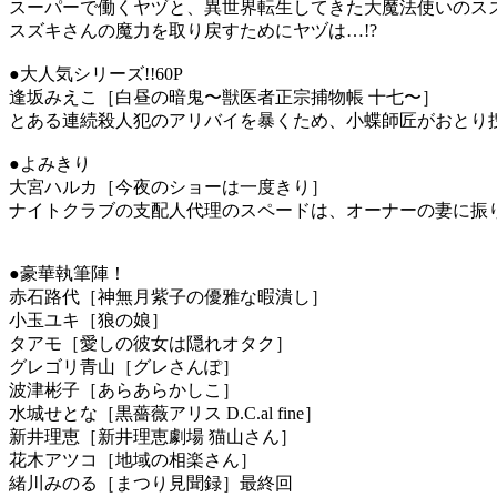
スーパーで働くヤヅと、異世界転生してきた大魔法使いのス
スズキさんの魔力を取り戻すためにヤヅは…!?
●大人気シリーズ!!60P
逢坂みえこ［白昼の暗鬼〜獣医者正宗捕物帳 十七〜］
とある連続殺人犯のアリバイを暴くため、小蝶師匠がおとり捜
●よみきり
大宮ハルカ［今夜のショーは一度きり］
ナイトクラブの支配人代理のスペードは、オーナーの妻に振り
●豪華執筆陣！
赤石路代［神無月紫子の優雅な暇潰し］
小玉ユキ［狼の娘］
タアモ［愛しの彼女は隠れオタク］
グレゴリ青山［グレさんぽ］
波津彬子［あらあらかしこ］
水城せとな［黒薔薇アリス D.C.al fine］
新井理恵［新井理恵劇場 猫山さん］
花木アツコ［地域の相楽さん］
緒川みのる［まつり見聞録］最終回