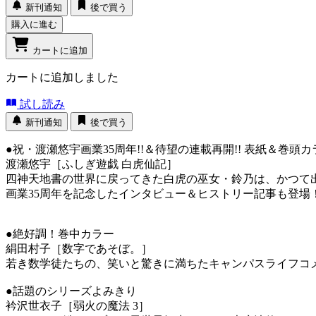
新刊通知
後で買う
購入に進む
カートに追加
カートに追加しました
試し読み
新刊通知
後で買う
●祝・渡瀬悠宇画業35周年!!＆待望の連載再開!! 表紙＆巻頭カ
渡瀬悠宇［ふしぎ遊戯 白虎仙記］
四神天地書の世界に戻ってきた白虎の巫女・鈴乃は、かつて出
画業35周年を記念したインタビュー＆ヒストリー記事も登場
●絶好調！巻中カラー
絹田村子［数字であそぼ。］
若き数学徒たちの、笑いと驚きに満ちたキャンパスライフコ
●話題のシリーズよみきり
衿沢世衣子［弱火の魔法 3］