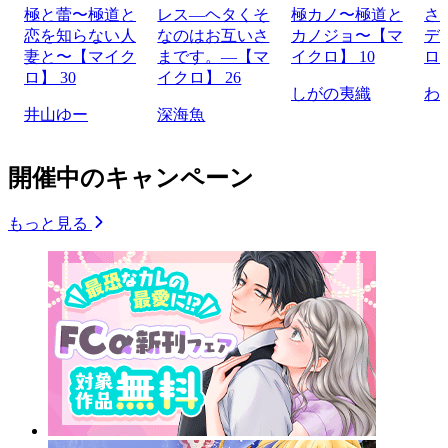
極と蕾〜極道と
レス―ヘタくそ
極カノ〜極道と
さ
恋を知らない人
なのはお互いさ
カノジョ〜【マ
デ
妻と〜【マイク
まです。―【マ
イクロ】 10
ロ】
ロ】 30
イクロ】 26
しがの夷織
わ
井山ゆー
深海魚
開催中のキャンペーン
もっと見る