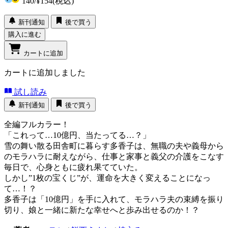
140
/
¥154
(税込)
新刊通知
後で買う
購入に進む
カートに追加
カートに追加しました
試し読み
新刊通知
後で買う
全編フルカラー！
「これって…10億円、当たってる…？」
雪の舞い散る田舎町に暮らす多香子は、無職の夫や義母から
のモラハラに耐えながら、仕事と家事と義父の介護をこなす
毎日で、心身ともに疲れ果てていた。
しかし”1枚の宝くじ”が、運命を大きく変えることになっ
て…！？
多香子は「10億円」を手に入れて、モラハラ夫の束縛を振り
切り、娘と一緒に新たな幸せへと歩み出せるのか！？