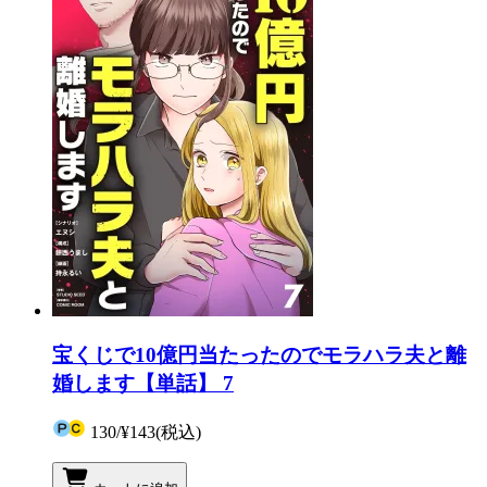
宝くじで10億円当たったのでモラハラ夫と離
婚します【単話】 7
130
/
¥143
(税込)