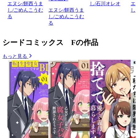
エヌシ/餅西うま
し/石川オレオ
エ
し/ごめんこうむ
エヌシ/餅西うま
し
る
し/ごめんこうむ
る
シードコミックス Fの作品
もっと見る