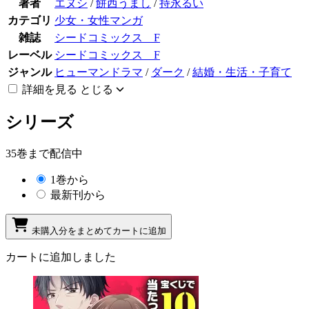
著者
エヌシ
/
餅西うまし
/
持永るい
カテゴリ
少女・女性マンガ
雑誌
シードコミックス F
レーベル
シードコミックス F
ジャンル
ヒューマンドラマ
/
ダーク
/
結婚・生活・子育て
詳細を見る
とじる
シリーズ
35巻まで配信中
1巻から
最新刊から
未購入分をまとめてカートに追加
カートに追加しました