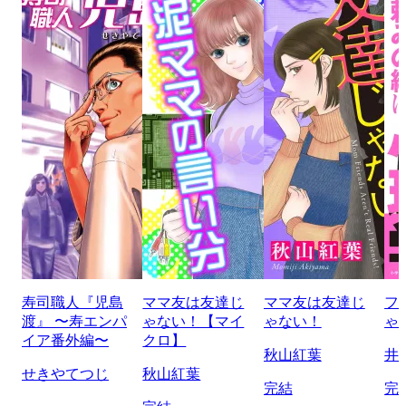
寿司職人『児島
ママ友は友達じ
ママ友は友達じ
フ
渡』 〜寿エンパ
ゃない！【マイ
ゃない！
ゃ
イア番外編〜
クロ】
秋山紅葉
井
せきやてつじ
秋山紅葉
完結
完