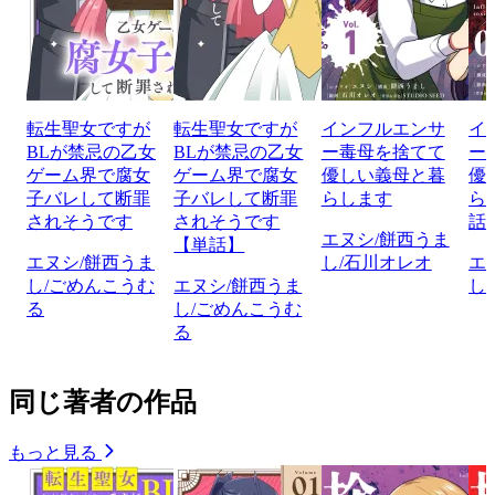
転生聖女ですが
転生聖女ですが
インフルエンサ
イ
BLが禁忌の乙女
BLが禁忌の乙女
ー毒母を捨てて
ー
ゲーム界で腐女
ゲーム界で腐女
優しい義母と暮
優
子バレして断罪
子バレして断罪
らします
ら
されそうです
されそうです
話
エヌシ/餅西うま
【単話】
エヌシ/餅西うま
し/石川オレオ
エ
し/ごめんこうむ
エヌシ/餅西うま
し
る
し/ごめんこうむ
る
同じ著者の作品
もっと見る