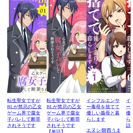
転生聖女ですが
転生聖女ですが
インフルエンサ
イ
BLが禁忌の乙女
BLが禁忌の乙女
ー毒母を捨てて
ー
ゲーム界で腐女
ゲーム界で腐女
優しい義母と暮
優
子バレして断罪
子バレして断罪
らします
ら
されそうです
されそうです
話
エヌシ/餅西うま
【単話】