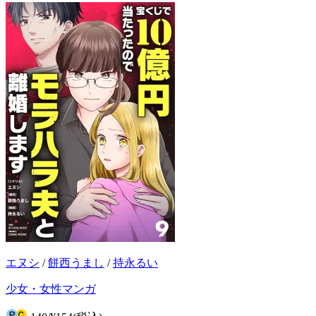
エヌシ
/
餅西うまし
/
持永るい
少女・女性マンガ