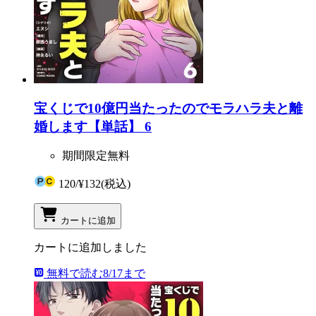
宝くじで10億円当たったのでモラハラ夫と離
婚します【単話】 6
期間限定無料
120
/
¥132
(税込)
カートに追加
カートに追加しました
無料で読む
8/17まで