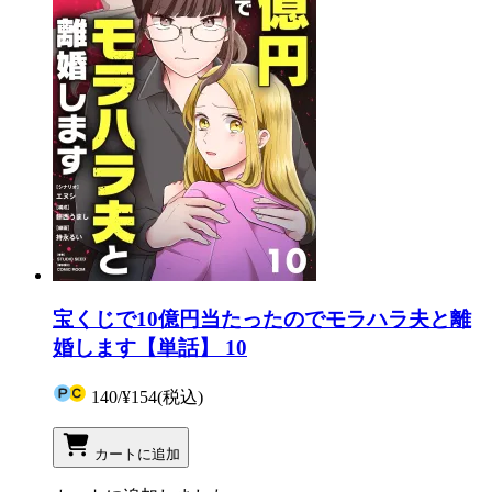
宝くじで10億円当たったのでモラハラ夫と離
婚します【単話】 10
140
/
¥154
(税込)
カートに追加