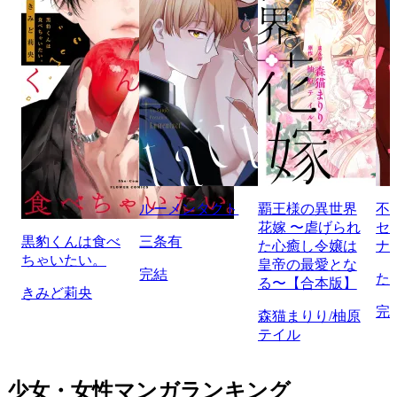
ルーメンタクト
覇王様の異世界
不
花嫁 〜虐げられ
セ
黒豹くんは食べ
三条有
た心癒し令嬢は
ナ
ちゃいたい。
皇帝の最愛とな
完結
た
る〜【合本版】
きみど莉央
完
森猫まりり/柚原
テイル
少女・女性マンガランキング