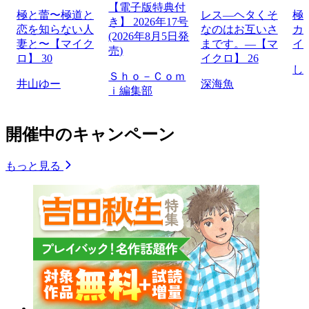
【電子版特典付
極と蕾〜極道と
レス―ヘタくそ
極
き】 2026年17号
恋を知らない人
なのはお互いさ
カ
(2026年8月5日発
妻と〜【マイク
まです。―【マ
イ
売)
ロ】 30
イクロ】 26
し
Ｓｈｏ－Ｃｏｍ
井山ゆー
深海魚
ｉ編集部
開催中のキャンペーン
もっと見る