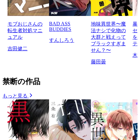
BAD ASS
モブおじさんの
地味異世界〜魔
暴
BUDDIES
転生者対処マニ
法ナシで化物の
セ
ュアル
大群と戦えって
を
すんしろう
ブラックすぎま
テ
吉田健二
せん？〜
木
藤田曇
禁断の作品
もっと見る