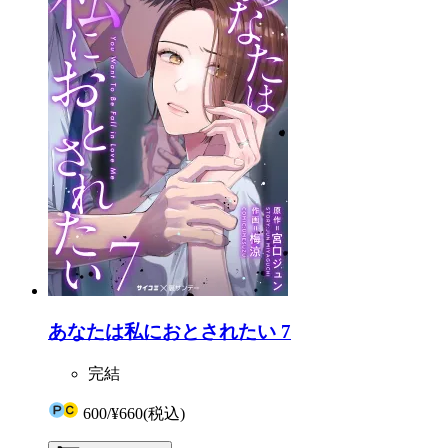
あなたは私におとされたい 7
完結
600
/
¥660
(税込)