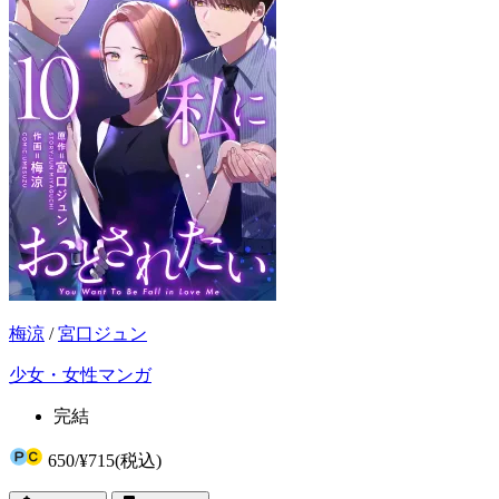
梅涼
/
宮口ジュン
少女・女性マンガ
完結
650
/
¥715
(税込)