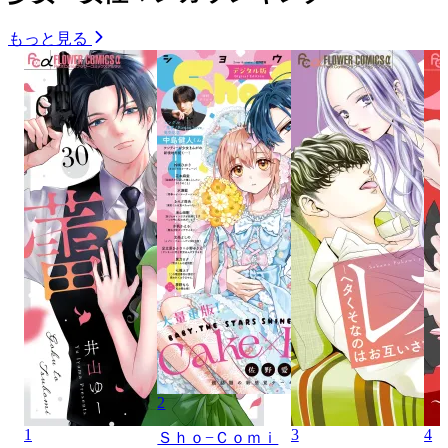
もっと見る
2
1
3
4
Ｓｈｏ−Ｃｏｍｉ