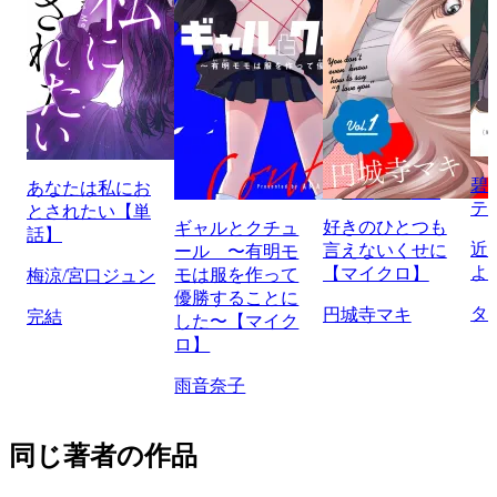
碧
あなたは私にお
テ
とされたい【単
好きのひとつも
ギャルとクチュ
話】
近
言えないくせに
ール 〜有明モ
よ
【マイクロ】
モは服を作って
梅涼/宮口ジュン
優勝することに
タ
円城寺マキ
完結
した〜【マイク
ロ】
雨音奈子
同じ著者の作品