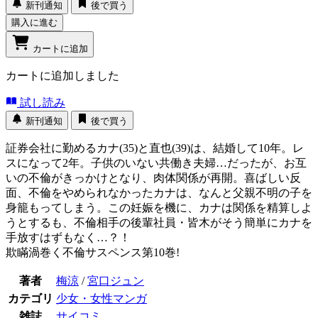
新刊通知
後で買う
購入に進む
カートに追加
カートに追加しました
試し読み
新刊通知
後で買う
証券会社に勤めるカナ(35)と直也(39)は、結婚して10年。レ
スになって2年。子供のいない共働き夫婦…だったが、お互
いの不倫がきっかけとなり、肉体関係が再開。喜ばしい反
面、不倫をやめられなかったカナは、なんと父親不明の子を
身籠もってしまう。この妊娠を機に、カナは関係を精算しよ
うとするも、不倫相手の後輩社員・皆木がそう簡単にカナを
手放すはずもなく…？！
欺瞞渦巻く不倫サスペンス第10巻!
著者
梅涼
/
宮口ジュン
カテゴリ
少女・女性マンガ
雑誌
サイコミ