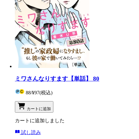
ミワさんなりすます【単話】 80
88
/
¥97
(税込)
カートに追加
カートに追加しました
試し読み