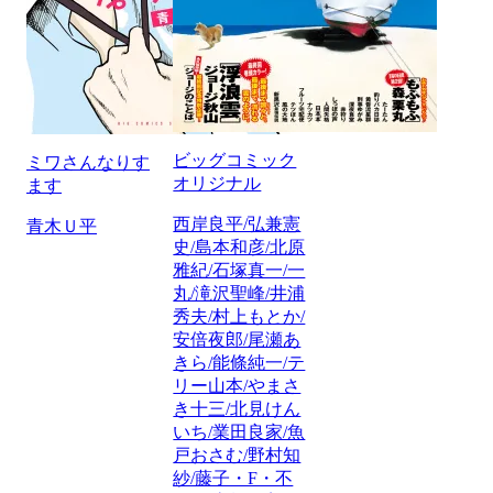
ビッグコミック
ミワさんなりす
オリジナル
ます
西岸良平/弘兼憲
青木Ｕ平
史/島本和彦/北原
雅紀/石塚真一/一
丸/滝沢聖峰/井浦
秀夫/村上もとか/
安倍夜郎/尾瀬あ
きら/能條純一/テ
リー山本/やまさ
き十三/北見けん
いち/業田良家/魚
戸おさむ/野村知
紗/藤子・F・不