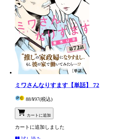
ミワさんなりすます【単話】 72
88
/
¥97
(税込)
カートに追加
カートに追加しました
試し読み