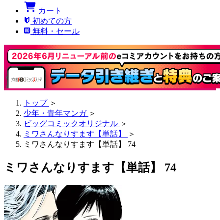
カート
初めての方
無料・セール
トップ
＞
少年・青年マンガ
＞
ビッグコミックオリジナル
＞
ミワさんなりすます【単話】
＞
ミワさんなりすます【単話】 74
ミワさんなりすます【単話】 74