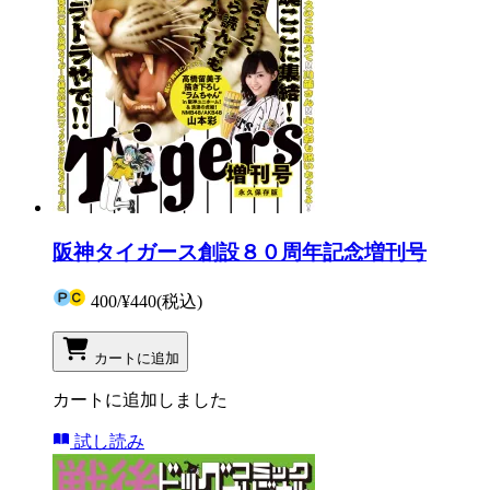
阪神タイガース創設８０周年記念増刊号
400
/
¥440
(税込)
カートに追加
カートに追加しました
試し読み