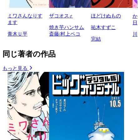
ミワさんなりす
ザコオス♂
ほどけぬもの
か
ます
日
焼き芋ハンサム
祐木すずこ
青木Ｕ平
斎藤/村上ペコ
川
完結
同じ著者の作品
もっと見る