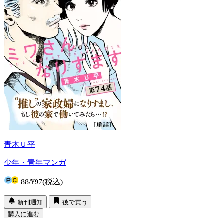
青木Ｕ平
少年・青年マンガ
88
/
¥97
(税込)
新刊通知
後で買う
購入に進む