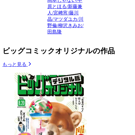
岡本じゃない/中
原とほる/新藤兼
人/宮﨑宵/藤川
晶/マツダユカ/川
野倫/柳沢きみお/
田島隆
ビッグコミックオリジナルの作品
もっと見る