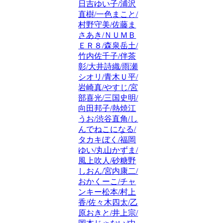
日吉ゆい子/浦沢
直樹/一色まこと/
村野守美/佐藤ま
さあき/ＮＵＭＢ
ＥＲ８/森泉岳土/
竹内佐千子/伴茶
彰/大井詩織/雨瀬
シオリ/青木Ｕ平/
岩崎真/やすじ/宮
部喜光/三国史明/
向田邦子/熱焼江
うお/渋谷直角/し
んでねこになる/
タカキぼく/福岡
ゆい/丸山かずま/
風上吹人/砂糖野
しおん/宮内康二/
おかくーこ/チャ
ンキー松本/村上
香/佐々木四太/乙
原おきと/井上宗/