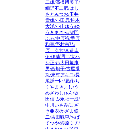
二雄/高橋留美子/
細野不二彦/はし
もとみつお/玉井
雪雄/小田扉/松本
大洋/小山ゆう/ゆ
うきまさみ/柴門
ふみ/中原裕/手原
和憲/野村宗弘/
原 克玄/真造圭
伍/伊藤潤二/大ハ
シ正ヤ/太田垣康
男/西炯子/古屋兎
丸/東村アキコ/長
尾謙一郎/夏緑/ち
くやまきよし/う
めざわしゅん/坂
田信弘/永福一成/
中川いさみ/こざ
き亜衣/かざま鋭
二/吉田戦車/ちば
てつや/漆原ミチ/