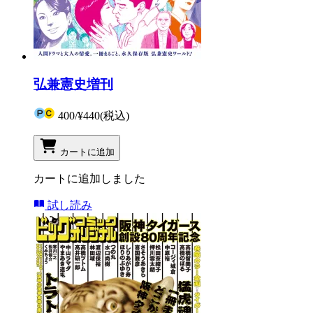
弘兼憲史増刊
400
/
¥440
(税込)
カートに追加
カートに追加しました
試し読み