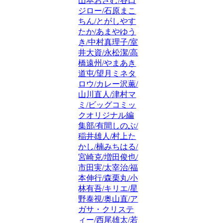
山本おさむ/谷口
ジロー/石原まこ
ちん/とがしやす
たか/あまやゆう
き/中村真理子/室
井大資/永松潔/高
橋遠州/やまあき
道屯/望月ミネタ
ロウ/カレー沢薫/
山川直人/津村マ
ミ/ビッグコミッ
クオリジナル編
集部/有間しのぶ/
稲井雄人/村上た
かし/楠みちはる/
宮崎克/増田俊也/
市田実/太宰治/福
本伸行/森栗丸/小
林有吾/キリエ/星
野泰視/奥山直/ア
ガサ・クリステ
ィー/西尾雄太/若