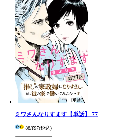
ミワさんなりすます【単話】 77
88
/
¥97
(税込)