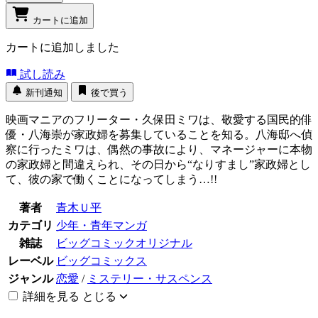
カートに追加
カートに追加しました
試し読み
新刊通知
後で買う
映画マニアのフリーター・久保田ミワは、敬愛する国民的俳
優・八海崇が家政婦を募集していることを知る。八海邸へ偵
察に行ったミワは、偶然の事故により、マネージャーに本物
の家政婦と間違えられ、その日から“なりすまし”家政婦とし
て、彼の家で働くことになってしまう…!!
著者
青木Ｕ平
カテゴリ
少年・青年マンガ
雑誌
ビッグコミックオリジナル
レーベル
ビッグコミックス
ジャンル
恋愛
/
ミステリー・サスペンス
詳細を見る
とじる