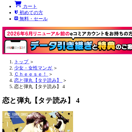
カート
初めての方
無料・セール
トップ
＞
少女・女性マンガ
＞
Ｃｈｅｅｓｅ！
＞
恋と弾丸【タテ読み】
＞
恋と弾丸【タテ読み】 4
恋と弾丸【タテ読み】 4