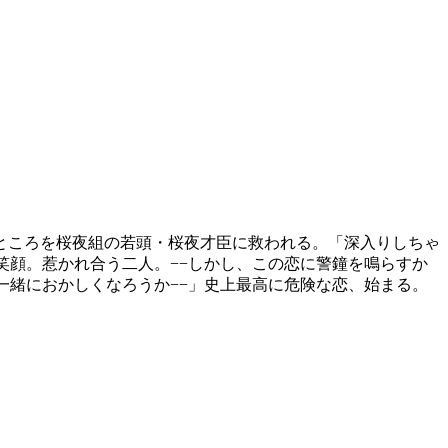
ところを桜夜組の若頭・桜夜才臣に救われる。「深入りしちゃ
笑顔。惹かれ合う二人。−−しかし、この恋に警鐘を鳴らすか
一緒におかしくなろうか−−」史上最高に危険な恋、始まる。