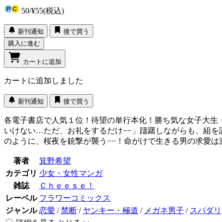
50
/
¥55
(税込)
新刊通知
後で買う
購入に進む
カートに追加
カートに追加しました
新刊通知
後で買う
各電子書店で人気１位！待望の単行本化！勝ち気な女子大生
いけない…ただ、お礼をするだけ−−」躊躇しながらも、組を
のように、桜夜を銃撃が襲う−−！命がけで生きる男の求愛は
著者
箕野希望
カテゴリ
少女・女性マンガ
雑誌
Ｃｈｅｅｓｅ！
レーベル
フラワーコミックス
ジャンル
恋愛
/
禁断
/
ヤンキー・極道
/
メガネ男子
/
スパダリ