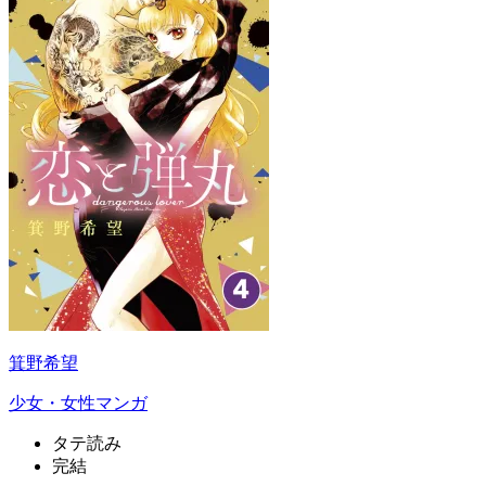
箕野希望
少女・女性マンガ
タテ読み
完結