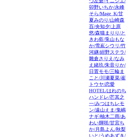
づ左倉/イニシエ/
卯野いちか/永峰
そら/Mage_K/甘
夏みのり/山崎森
百/央知夕/上原
悠/森猫まりり/と
きわ藍/兎山もな
か/雪嶌シウリ/竹
河継/紺野ステラ/
雛倉さりえ/なみ
え緒玖/朱音りか/
日置モモ/三輪ま
こと/川瀬夏菜/崔
トウヤ/恋愛
HOTEL/はれのち
ハンドレ/芒其之
一/みつはちレモ
ン/遠山えま/鬼嶋
ナギ/柚木二雨/あ
わい輝咲/甘宮ち
か/月島よん/秋梨
いと/うめあずき/