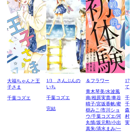
1/3 さんぶんの
＆フラワー
1
大福ちゃんと王
いち
て
子さま
青木琴美/水波風
千葉コズエ
南/相原実貴/車谷
千
千葉コズエ
晴子/宮坂香帆/蜜
千
完結
樹みこ/市川ショ
森
ウ/千葉コズエ/河
村
丸慎/坂元勲/小出
実
真朱/清水まみ/一