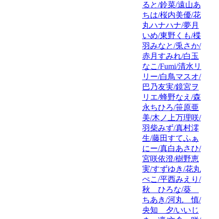
ると/鈴菜/遠山あ
ちは/桜内美優/花
丸ハナハナ/夢月
いめ/東野くも/楪
羽みなと/兎さか/
赤月すみれ/白玉
なこ/Fumi/清水リ
リー/白鳥マスオ/
巴乃友実/鏡宮ヲ
リエ/蜂野なえ/森
永ちひろ/笹原亜
美/木ノ上万理咲/
羽柴みず/真村澪
生/藤田すてふぁ
にー/真白あさひ/
宮咲依澄/樹野恵
実/すずゆき/花丸
ぺこ/平西みえり/
秋 ひろな/葵
ちあき/河丸 慎/
央知 夕/いいじ