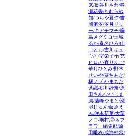
来/長谷川さわ/春
瀬花香/たむら紗
知/つちや夏弥/吉
岡侑依/依月リリ
ー/キアチマチ/嵯
島メグミコ/玉城
るか/春名ひろ/山
口とも/吉川キュ
ウ/小室栄子/竹充
ヒロ/小森りんご/
華月ひとみ/野木
せいや/葵ちあき/
橘ノゾミ/まちだ
紫織/桃川紗奈/原
田さあ/いいじま
凛/藤峰やまと/瀬
能じゅん/藤原え
み/咲本新菜/大葉
ノコ/雨村澪/＆フ
ラワー編集部/原
田唯衣/成海柚希/