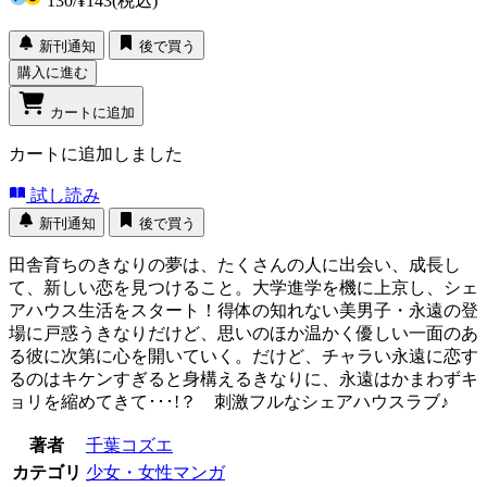
130
/
¥143
(税込)
新刊通知
後で買う
購入に進む
カートに追加
カートに追加しました
試し読み
新刊通知
後で買う
田舎育ちのきなりの夢は、たくさんの人に出会い、成長し
て、新しい恋を見つけること。大学進学を機に上京し、シェ
アハウス生活をスタート！得体の知れない美男子・永遠の登
場に戸惑うきなりだけど、思いのほか温かく優しい一面のあ
る彼に次第に心を開いていく。だけど、チャラい永遠に恋す
るのはキケンすぎると身構えるきなりに、永遠はかまわずキ
ョリを縮めてきて･･･!？ 刺激フルなシェアハウスラブ♪
著者
千葉コズエ
カテゴリ
少女・女性マンガ