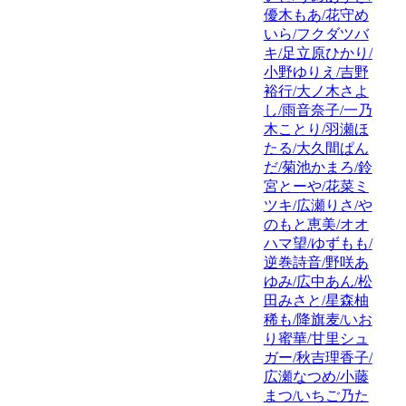
優木もあ/花守め
いら/フクダツバ
キ/足立原ひかり/
小野ゆりえ/吉野
裕行/大ノ木さよ
し/雨音奈子/一乃
木ことり/羽瀬ほ
たる/大久間ぱん
だ/菊池かまろ/鈴
宮とーや/花菜ミ
ツキ/広瀬りさ/や
のもと恵美/オオ
ハマ望/ゆずもも/
逆巻詩音/野咲あ
ゆみ/広中あん/松
田みさと/星森柚
稀も/降旗麦/いお
り蜜華/甘里シュ
ガー/秋吉理香子/
広瀬なつめ/小藤
まつ/いちご乃た