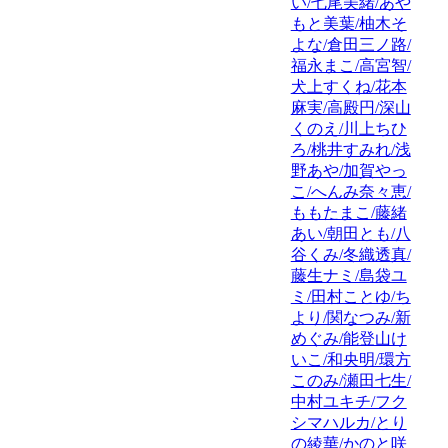
い/七尾美緒/あや
もと美葉/柚木そ
よな/倉田三ノ路/
福永まこ/高宮智/
犬上すくね/花本
麻実/高殿円/深山
くのえ/川上ちひ
ろ/桃井すみれ/浅
野あや/加賀やっ
こ/へんみ奈々恵/
ももたまこ/藤緒
あい/朝田とも/八
谷くみ/冬織透真/
藤生ナミ/島袋ユ
ミ/田村ことゆ/ち
より/関なつみ/新
めぐみ/能登山け
いこ/和央明/環方
このみ/瀬田七生/
中村ユキチ/フク
シマハルカ/とり
の綾華/かのと咲