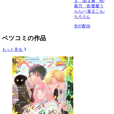
ま 凛/文倉 咲/
菊乃 杏/愛夏う
らら/一富士こも/
ちろりん
先行配信
ベツコミの作品
もっと見る