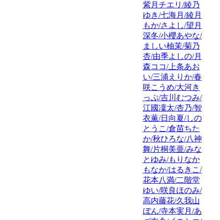
紫月チエリ/綾乃
ゆき/七海月/綾月
もか/さよし/望月
深冬/小櫻あやな/
ましい柚茉/菊乃
杏/由季よしの/月
森ココ/上条あお
い/三浦えりか/春
咲こうめ/大河き
っぷ/吉川むつみ/
江國凜太/杏乃/智
衣薫/日向夏/しの
とうこ/倉苗ちた
か/秋ひろな/八神
舞/片桐美亜/みな
とゆみ/もりなか
もなか/はるきこ/
花本八満/二階堂
ゆい/咲良ほのみ/
高内藤花/久我山
ぼん/寺本実月/あ