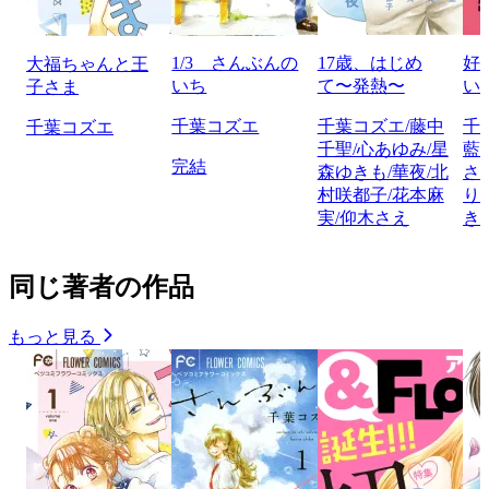
1/3 さんぶんの
17歳、はじめ
好
大福ちゃんと王
いち
て〜発熱〜
い
子さま
千葉コズエ
千葉コズエ/藤中
千
千葉コズエ
千聖/心あゆみ/星
藍
完結
森ゆきも/華夜/北
さ
村咲都子/花本麻
り
実/仰木さえ
き
同じ著者の作品
もっと見る