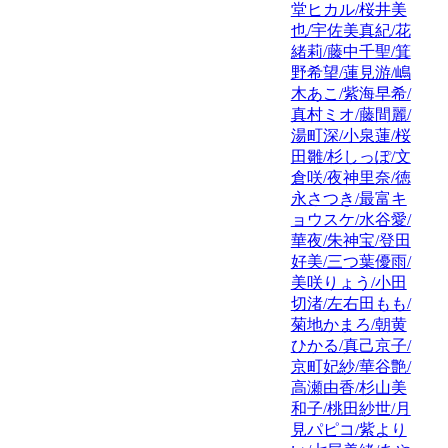
堂ヒカル/桜井美
也/宇佐美真紀/花
緒莉/藤中千聖/箕
野希望/蓮見游/嶋
木あこ/紫海早希/
真村ミオ/藤間麗/
湯町深/小泉蓮/桜
田雛/杉しっぽ/文
倉咲/夜神里奈/徳
永さつき/最富キ
ョウスケ/水谷愛/
華夜/朱神宝/登田
好美/三つ葉優雨/
美咲りょう/小田
切渚/左右田もも/
菊地かまろ/朝黄
ひかる/真己京子/
京町妃紗/華谷艶/
高瀬由香/杉山美
和子/桃田紗世/月
見パピコ/紫より