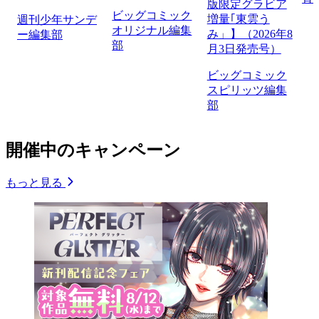
版限定グラビア
ビッグコミック
増量｢東雲う
週刊少年サンデ
オリジナル編集
み」】（2026年8
ー編集部
部
月3日発売号）
ビッグコミック
スピリッツ編集
部
開催中のキャンペーン
もっと見る