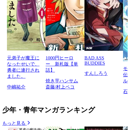
元弟子が魔王に
1000円ヒーロ
BAD ASS
BUDDIES
なったせいで、
ー 新札版【単
モ
勇者に連行され
話】
すんしろう
伝
ました。
焼き芋ハンサム
ル
中嶋祐介
斎藤/村上ペコ
石
少年・青年マンガランキング
もっと見る