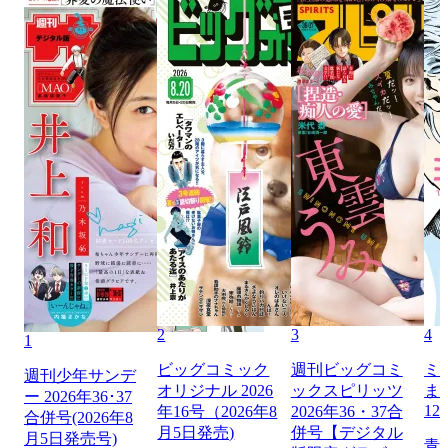
2
3
4
1
ビッグコミック
週刊ビッグコミ
ミ
週刊少年サンデ
オリジナル 2026
ックスピリッツ
ま
ー 2026年36･37
12
年16号（2026年8
2026年36・37合
合併号(2026年8
月5日発売)
併号【デジタル
月5日発売号)
青