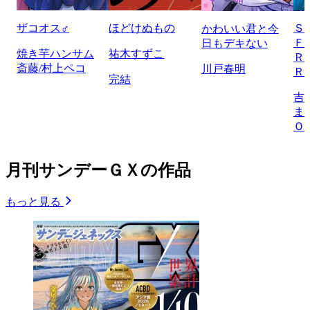
ザコオス♂
ほどけぬもの
Ｓ
かわいい君と今
Ｆ
日もデキない
焼き芋ハンサム
祐木すずこ
Ｒ
斎藤/村上ペコ
川戸春明
Ｒ
完結
吉
ま
Ｏ
月刊サンデーＧＸの作品
もっと見る