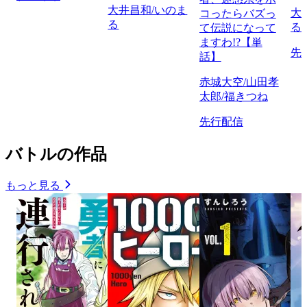
大井昌和/いのま
大
コったらバズっ
る
る
て伝説になって
ますわ!?【単
先
話】
赤城大空/山田孝
太郎/福きつね
先行配信
バトルの作品
もっと見る