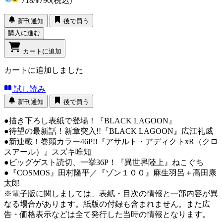
718
/
¥790
(税込)
新刊通知
後で買う
購入に進む
カートに追加
カートに追加しました
試し読み
新刊通知
後で買う
●描き下ろし表紙で登場！『BLACK LAGOON』
●待望の最新話！新章突入!!『BLACK LAGOON』広江礼威
●新連載！巻頭カラー46P!!『アサルト・アディクトxR（クロ
スアール）』スズキ唯知
●ビッグゲスト読切、一挙36P！『異世界陸上』ねこぐち
●『COSMOS』田村隆平／『ゾン１００』麻生羽呂＋高田康
太郎
※電子版に関しましては、表紙・目次の情報と一部内容が異
なる場合があります。紙版の付録も含まれません。また広
告・価格表示などは全て発行した当時の情報となります。