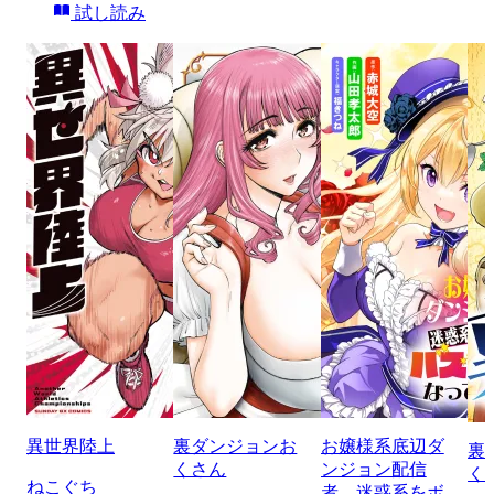
試し読み
異世界陸上
裏ダンジョンお
お嬢様系底辺ダ
裏
くさん
ンジョン配信
く
ねこぐち
者、迷惑系をボ