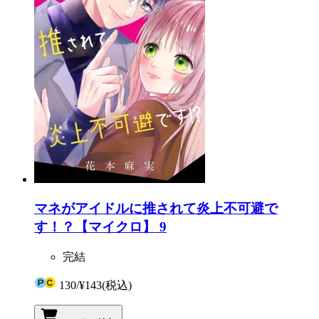
マネがアイドルに推されて炎上不可避で
す！？【マイクロ】 9
完結
130
/
¥143
(税込)