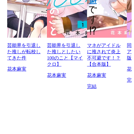
芸能界を引退し
芸能界を引退し
マネがアイドル
同
た推しが転校し
た推しとしたい
に推されて炎上
ア
てきた件
100のこと【マイ
不可避です！？
版
クロ】
【合本版】
花本麻実
花
花本麻実
花本麻実
完
完結