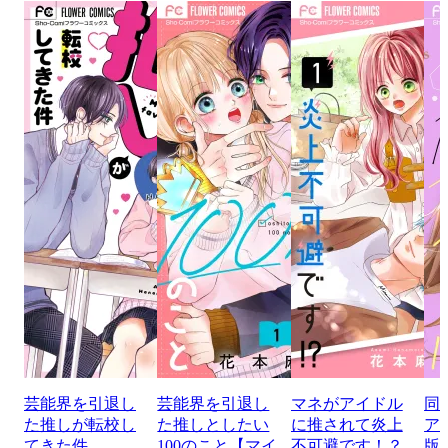
芸能界を引退し
芸能界を引退し
マネがアイドル
同
た推しが転校し
た推しとしたい
に推されて炎上
ア
てきた件
100のこと【マイ
不可避です！？
版