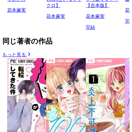
クロ】
【合本版】
花本麻実
花
花本麻実
花本麻実
完
完結
同じ著者の作品
もっと見る