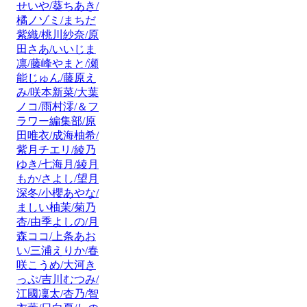
せいや/葵ちあき/
橘ノゾミ/まちだ
紫織/桃川紗奈/原
田さあ/いいじま
凛/藤峰やまと/瀬
能じゅん/藤原え
み/咲本新菜/大葉
ノコ/雨村澪/＆フ
ラワー編集部/原
田唯衣/成海柚希/
紫月チエリ/綾乃
ゆき/七海月/綾月
もか/さよし/望月
深冬/小櫻あやな/
ましい柚茉/菊乃
杏/由季よしの/月
森ココ/上条あお
い/三浦えりか/春
咲こうめ/大河き
っぷ/吉川むつみ/
江國凜太/杏乃/智