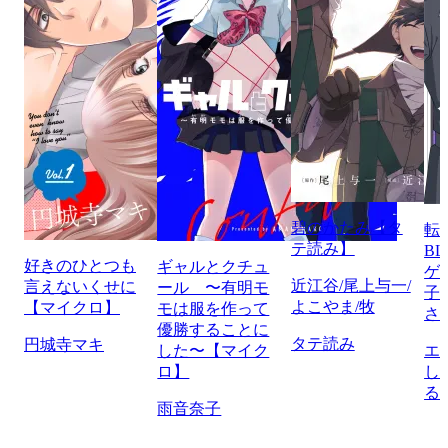
碧のかたみ【タ
転
テ読み】
B
好きのひとつも
ギャルとクチュ
ゲ
近江谷/尾上与一/
言えないくせに
ール 〜有明モ
子
よこやま/牧
【マイクロ】
モは服を作って
さ
優勝することに
タテ読み
円城寺マキ
した〜【マイク
エ
ロ】
し
る
雨音奈子