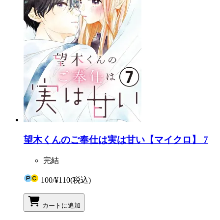
望木くんのご奉仕は実は甘い【マイクロ】 7
完結
100
/
¥110
(税込)
カートに追加