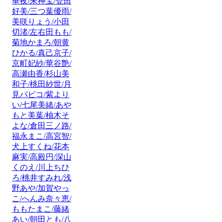
華夜/朱神宝/登田
好美/三つ葉優雨/
美咲りょう/小田
切渚/左右田もも/
菊地かまろ/朝黄
ひかる/真己京子/
京町妃紗/華谷艶/
高瀬由香/杉山美
和子/桃田紗世/月
見パピコ/紫より
い/七尾美緒/あや
もと美葉/柚木そ
よな/倉田三ノ路/
福永まこ/高宮智/
犬上すくね/花本
麻実/高殿円/深山
くのえ/川上ちひ
ろ/桃井すみれ/浅
野あや/加賀やっ
こ/へんみ奈々恵/
ももたまこ/藤緒
あい/朝田とも/八