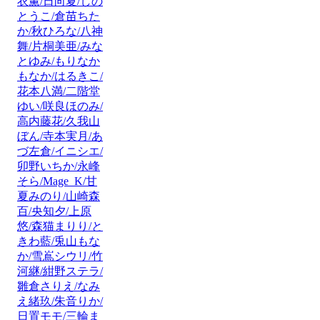
衣薫/日向夏/しの
とうこ/倉苗ちた
か/秋ひろな/八神
舞/片桐美亜/みな
とゆみ/もりなか
もなか/はるきこ/
花本八満/二階堂
ゆい/咲良ほのみ/
高内藤花/久我山
ぼん/寺本実月/あ
づ左倉/イニシエ/
卯野いちか/永峰
そら/Mage_K/甘
夏みのり/山崎森
百/央知夕/上原
悠/森猫まりり/と
きわ藍/兎山もな
か/雪嶌シウリ/竹
河継/紺野ステラ/
雛倉さりえ/なみ
え緒玖/朱音りか/
日置モモ/三輪ま