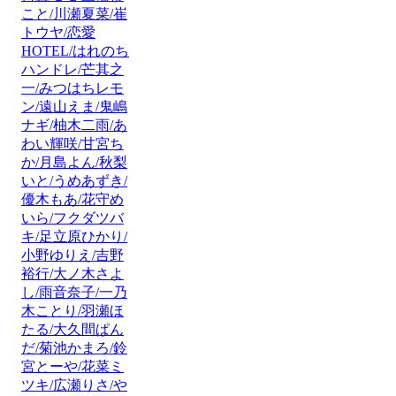
こと/川瀬夏菜/崔
トウヤ/恋愛
HOTEL/はれのち
ハンドレ/芒其之
一/みつはちレモ
ン/遠山えま/鬼嶋
ナギ/柚木二雨/あ
わい輝咲/甘宮ち
か/月島よん/秋梨
いと/うめあずき/
優木もあ/花守め
いら/フクダツバ
キ/足立原ひかり/
小野ゆりえ/吉野
裕行/大ノ木さよ
し/雨音奈子/一乃
木ことり/羽瀬ほ
たる/大久間ぱん
だ/菊池かまろ/鈴
宮とーや/花菜ミ
ツキ/広瀬りさ/や