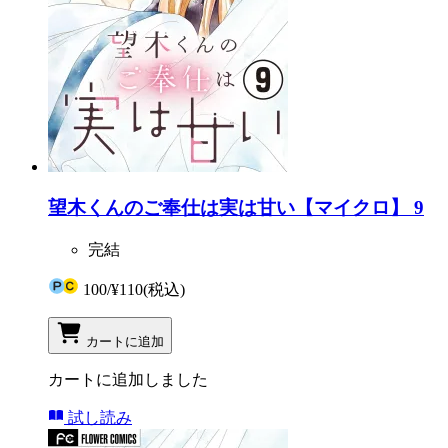
望木くんのご奉仕は実は甘い【マイクロ】 9
完結
100
/
¥110
(税込)
カートに追加
カートに追加しました
試し読み