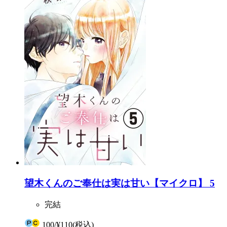
望木くんのご奉仕は実は甘い【マイクロ】 5
完結
100
/
¥110
(税込)