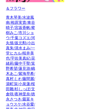
＆フラワー
青木琴美/水波風
南/相原実貴/車谷
晴子/宮坂香帆/蜜
樹みこ/市川ショ
ウ/千葉コズエ/河
丸慎/坂元勲/小出
真朱/清水まみ/一
堂ヒカル/桜井美
也/宇佐美真紀/花
緒莉/藤中千聖/箕
野希望/蓮見游/嶋
木あこ/紫海早希/
真村ミオ/藤間麗/
湯町深/小泉蓮/桜
田雛/杉しっぽ/文
倉咲/夜神里奈/徳
永さつき/最富キ
ョウスケ/水谷愛/