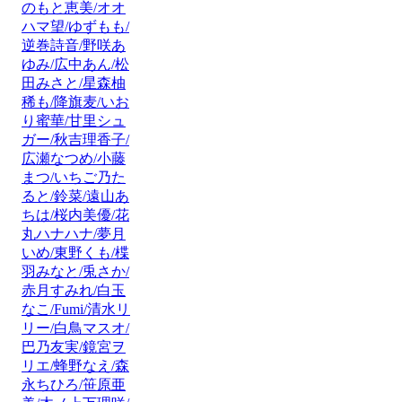
のもと恵美/オオ
ハマ望/ゆずもも/
逆巻詩音/野咲あ
ゆみ/広中あん/松
田みさと/星森柚
稀も/降旗麦/いお
り蜜華/甘里シュ
ガー/秋吉理香子/
広瀬なつめ/小藤
まつ/いちご乃た
ると/鈴菜/遠山あ
ちは/桜内美優/花
丸ハナハナ/夢月
いめ/東野くも/楪
羽みなと/兎さか/
赤月すみれ/白玉
なこ/Fumi/清水リ
リー/白鳥マスオ/
巴乃友実/鏡宮ヲ
リエ/蜂野なえ/森
永ちひろ/笹原亜