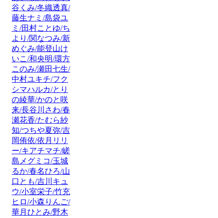
谷くみ/冬織透真/
藤生ナミ/島袋ユ
ミ/田村ことゆ/ち
より/関なつみ/新
めぐみ/能登山け
いこ/和央明/環方
このみ/瀬田七生/
中村ユキチ/フク
シマハルカ/とり
の綾華/かのと咲
来/長谷川さわ/春
瀬花香/たむら紗
知/つちや夏弥/吉
岡侑依/依月リリ
ー/キアチマチ/嵯
島メグミコ/玉城
るか/春名ひろ/山
口とも/吉川キュ
ウ/小室栄子/竹充
ヒロ/小森りんご/
華月ひとみ/野木