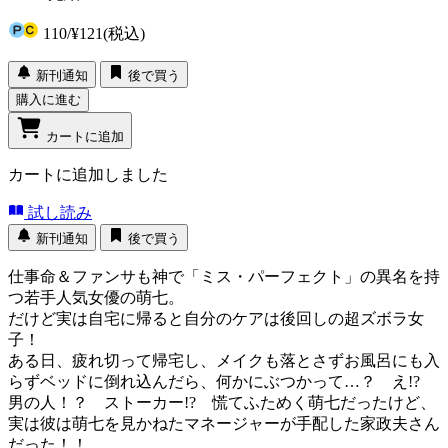
110
/
¥121
(税込)
新刊通知
後で買う
購入に進む
カートに追加
カートに追加しました
試し読み
新刊通知
後で買う
仕事命＆ファンサも神で「ミス・パーフェクト」の異名を持
つ若手人気女優の萌七。
だけど実は自宅に帰ると自分のケアは後回しの超ズボラ女
子！
ある日、疲れ切って帰宅し、メイクも落とさずお風呂にも入
らずベッドに倒れ込んだら、何かにぶつかって…？ え!?
男の人！？ ストーカー!? 慌てふためく萌七だったけど、
実は彼は萌七を見かねたマネージャーが手配した家政夫さん
だった！！