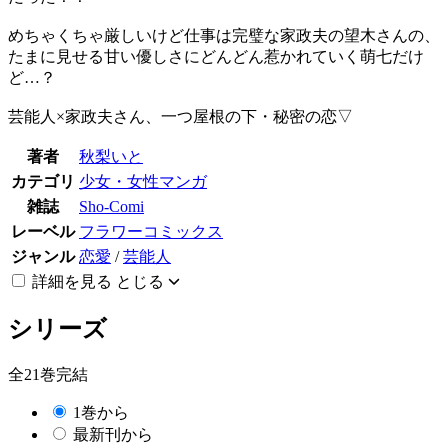
めちゃくちゃ厳しいけど仕事は完璧な家政夫の望木さんの、
たまに見せる甘い優しさにどんどん惹かれていく萌七だけ
ど…？
芸能人×家政夫さん、一つ屋根の下・秘密の恋▽
著者
秋梨いと
カテゴリ
少女・女性マンガ
雑誌
Sho-Comi
レーベル
フラワーコミックス
ジャンル
恋愛
/
芸能人
詳細を見る
とじる
シリーズ
全21巻完結
1巻から
最新刊から