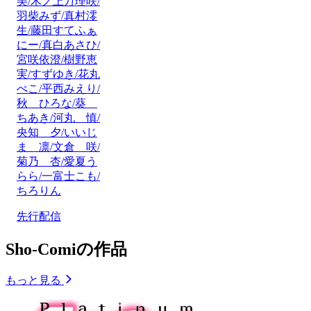
美/木ノ上万理咲/
羽柴みず/真村澪
生/藤田すてふぁ
にー/真白あさひ/
宮咲依澄/樹野恵
実/すずゆき/花丸
ぺこ/平西みえり/
秋 ひろな/葵
ちあき/河丸 慎/
央知 夕/いいじ
ま 凛/文倉 咲/
菊乃 杏/愛夏う
らら/一富士こも/
ちろりん
先行配信
Sho-Comiの作品
もっと見る