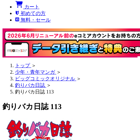
カート
初めての方
無料・セール
トップ
＞
少年・青年マンガ
＞
ビッグコミックオリジナル
＞
釣りバカ日誌
＞
釣りバカ日誌 113
釣りバカ日誌 113