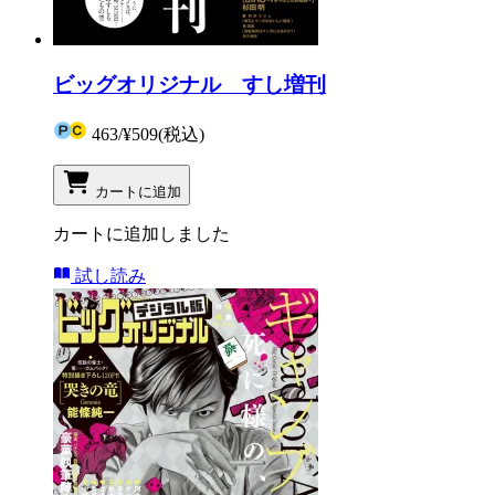
ビッグオリジナル すし増刊
463
/
¥509
(税込)
カートに追加
カートに追加しました
試し読み