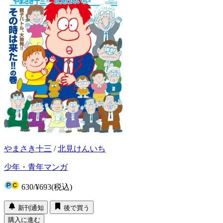
やまさき十三
/
北見けんいち
少年・青年マンガ
630
/
¥693
(税込)
新刊通知
後で買う
購入に進む