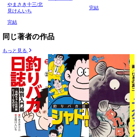
やまさき十三/北
完結
見けんいち
完結
同じ著者の作品
もっと見る