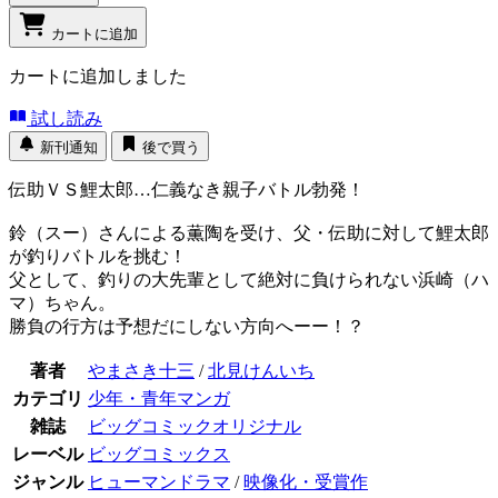
カートに追加
カートに追加しました
試し読み
新刊通知
後で買う
伝助ＶＳ鯉太郎…仁義なき親子バトル勃発！
鈴（スー）さんによる薫陶を受け、父・伝助に対して鯉太郎
が釣りバトルを挑む！
父として、釣りの大先輩として絶対に負けられない浜崎（ハ
マ）ちゃん。
勝負の行方は予想だにしない方向へーー！？
著者
やまさき十三
/
北見けんいち
カテゴリ
少年・青年マンガ
雑誌
ビッグコミックオリジナル
レーベル
ビッグコミックス
ジャンル
ヒューマンドラマ
/
映像化・受賞作