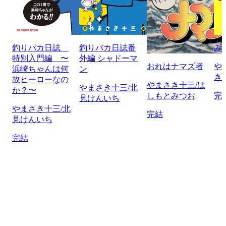
釣りバカ日誌
釣りバカ日誌番
み
特別入門編 〜
外編 シャドーマ
おれはナマズ者
や
浜崎ちゃんは何
ン
き
故ヒーローなの
やまさき十三/は
やまさき十三/北
か？〜
しもとみつお
完
見けんいち
やまさき十三/北
完結
見けんいち
完結