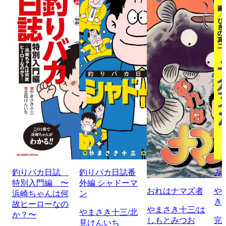
釣りバカ日誌
釣りバカ日誌番
み
特別入門編 〜
外編 シャドーマ
おれはナマズ者
や
浜崎ちゃんは何
ン
き
故ヒーローなの
やまさき十三/は
やまさき十三/北
か？〜
しもとみつお
完
見けんいち