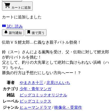
カートに追加
カートに追加しました
試し読み
新刊通知
後で買う
伝助ＶＳ鯉太郎…仁義なき親子バトル勃発！
鈴（スー）さんによる薫陶を受け、父・伝助に対して鯉太郎
が釣りバトルを挑む！
父として、釣りの大先輩として絶対に負けられない浜崎（ハ
マ）ちゃん。
勝負の行方は予想だにしない方向へーー！？
著者
やまさき十三
/
北見けんいち
カテゴリ
少年・青年マンガ
雑誌
ビッグコミックオリジナル
レーベル
ビッグコミックス
ジャンル
ヒューマンドラマ
/
映像化・受賞作