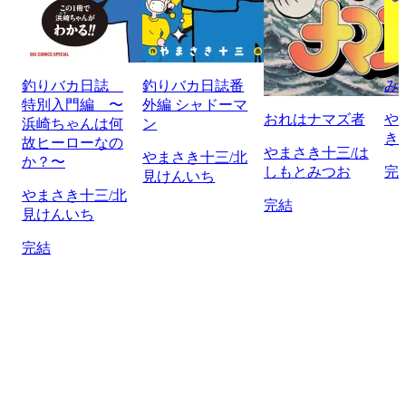
釣りバカ日誌
釣りバカ日誌番
み
特別入門編 〜
外編 シャドーマ
おれはナマズ者
や
浜崎ちゃんは何
ン
き
故ヒーローなの
やまさき十三/は
やまさき十三/北
か？〜
しもとみつお
完
見けんいち
やまさき十三/北
完結
見けんいち
完結