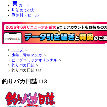
カート
初めての方
無料・セール
トップ
＞
少年・青年マンガ
＞
ビッグコミックオリジナル
＞
釣りバカ日誌
＞
釣りバカ日誌 113
釣りバカ日誌 113