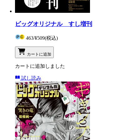
ビッグオリジナル すし増刊
463
/
¥509
(税込)
カートに追加
カートに追加しました
試し読み