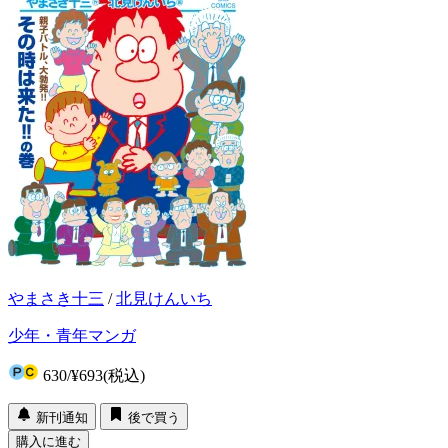
やまさき十三
/
北見けんいち
少年・青年マンガ
630
/
¥693
(税込)
新刊通知
後で買う
購入に進む