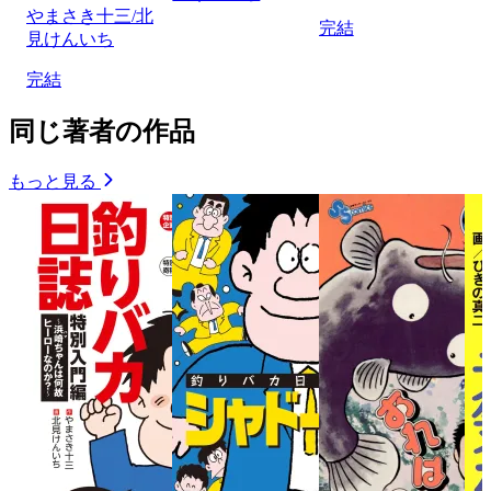
やまさき十三/北
完結
見けんいち
完結
同じ著者の作品
もっと見る