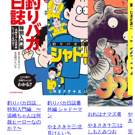
釣りバカ日誌
釣りバカ日誌番
み
特別入門編 〜
外編 シャドーマ
おれはナマズ者
や
浜崎ちゃんは何
ン
き
故ヒーローなの
やまさき十三/は
やまさき十三/北
か？〜
しもとみつお
完
見けんいち