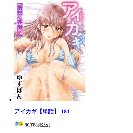
アイカギ【単話】 181
80
/
¥88
(税込)