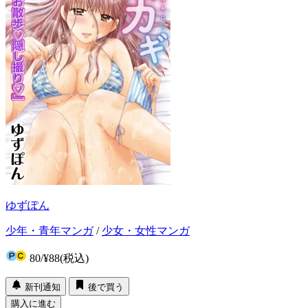
ゆずぽん
少年・青年マンガ
/
少女・女性マンガ
80
/
¥88
(税込)
新刊通知
後で買う
購入に進む