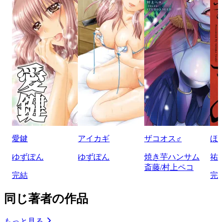
愛鍵
アイカギ
ザコオス♂
ほ
ゆずぽん
ゆずぽん
焼き芋ハンサム
祐
斎藤/村上ペコ
完結
完
同じ著者の作品
もっと見る