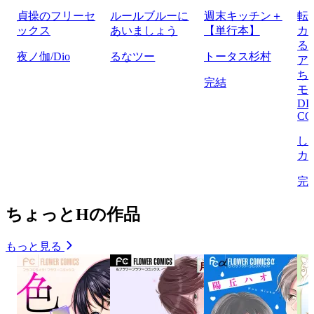
貞操のフリーセ
ルールブルーに
週末キッチン＋
転
ックス
あいましょう
【単行本】
カ
る
夜ノ伽/Dio
るなツー
トータス杉村
ア
ち
完結
モ
DI
CO
し
カ
完
ちょっとHの作品
もっと見る