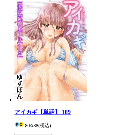
アイカギ【単話】 189
80
/
¥88
(税込)