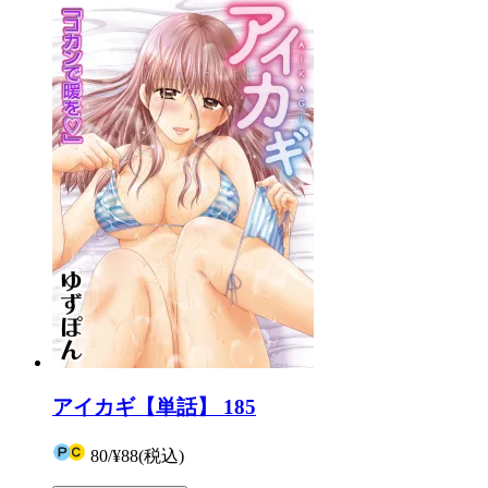
アイカギ【単話】 185
80
/
¥88
(税込)