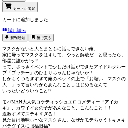
カートに追加
カートに追加しました
試し読み
新刊通知
後で買う
マスクがないと人とまともに話もできない俺。
家に帰ってマスクをはずして、やっと解放だ…と思ったら、
部屋に誰かがっ!?
って、さっきイベントで少しだけ話ができたアイドルグルー
プ『プッチー』のひよりちゃんじゃないか!!
しかもくつろぎすぎて俺のベッドの上で「お願い…マスクの
人…」って言いながらあんなことしはじめるなんて……
いったいどういうこと!?
モバMAN大人気コケティッシュエロコメディー『アイカ
ギ』、カワイイ女の子があんなこと、こんなこと！！
過激すぎてステキすぎる！
見た目は地味ぃ〜なマスクさん、なぜかモテちゃうトキメキ
パラダイスに眼福眼福?