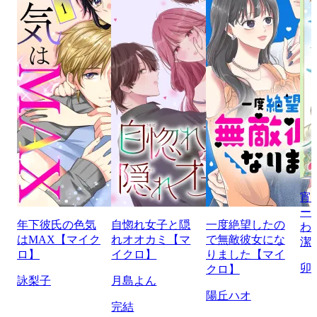
宵
ー
年下彼氏の色気
自惚れ女子と隠
一度絶望したの
わ
はMAX【マイク
れオオカミ【マ
で無敵彼女にな
潔
ロ】
イクロ】
りました【マイ
卯
クロ】
詠梨子
月島よん
陽丘ハオ
完結