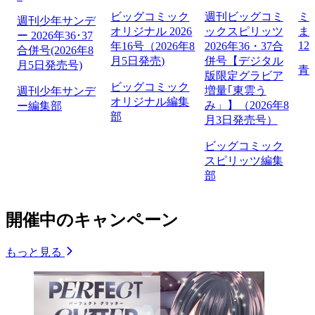
ビッグコミック
週刊ビッグコミ
ミ
週刊少年サンデ
オリジナル 2026
ックスピリッツ
ま
ー 2026年36･37
12
年16号（2026年8
2026年36・37合
合併号(2026年8
月5日発売)
併号【デジタル
月5日発売号)
青
版限定グラビア
ビッグコミック
増量｢東雲う
週刊少年サンデ
オリジナル編集
み」】（2026年8
ー編集部
部
月3日発売号）
ビッグコミック
スピリッツ編集
部
開催中のキャンペーン
もっと見る