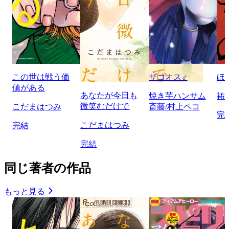
この世は戦う価
ザコオス♂
ほ
値がある
あなたが今日も
焼き芋ハンサム
祐
微笑むだけで
こだまはつみ
斎藤/村上ペコ
完
こだまはつみ
完結
完結
同じ著者の作品
もっと見る