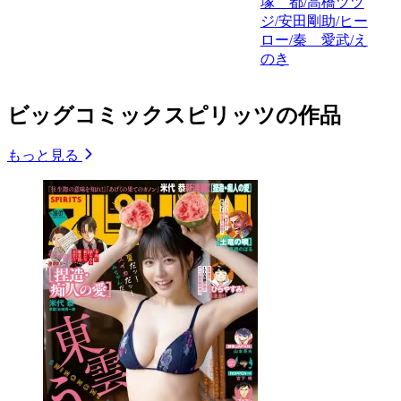
塚 都/高橋ツツ
ジ/安田剛助/ヒー
ロー/秦 愛武/え
のき
ビッグコミックスピリッツの作品
もっと見る