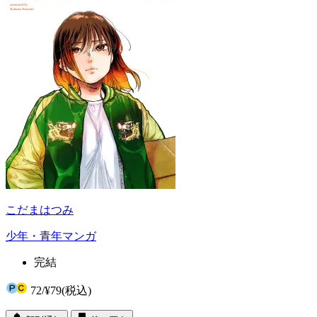
こだまはつみ
少年・青年マンガ
完結
72
/
¥79
(税込)