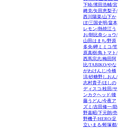
下暁/濱田浩輔/宮
﨑克/矢田恵梨子/
西川陽菜/山下か
ぼ/三国史明/畠本
レモン/熱焼江う
お/朝比奈ショウ/
山田はまち/野原
多央/岬ミミコ/笠
原真樹/鳥トマト/
西馬宗志/梅田阿
比/TABIKO/やな
がわけんじ/今橋
涼/砂糖野しおん/
志村貴子/ほしの
ディスコ/枝田/サ
ンカクヘッド/後
藤うどん/今夜ア
ズミ/吉田修一/助
野嘉昭/下元朗/売
野機子/HERO/足
立いまる/蛭塚都/