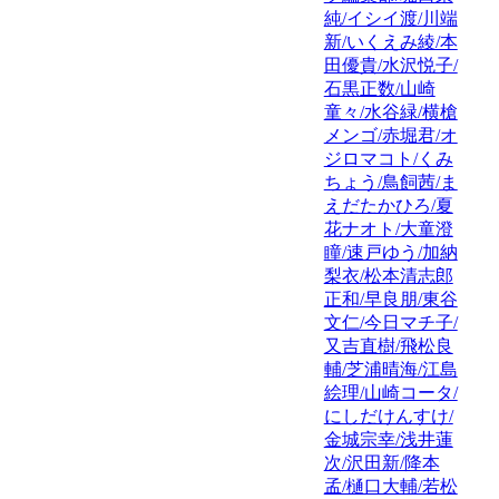
純/イシイ渡/川端
新/いくえみ綾/本
田優貴/水沢悦子/
石黒正数/山崎
童々/水谷緑/横槍
メンゴ/赤堀君/オ
ジロマコト/くみ
ちょう/鳥飼茜/ま
えだたかひろ/夏
花ナオト/大童澄
瞳/速戸ゆう/加納
梨衣/松本清志郎
正和/早良朋/東谷
文仁/今日マチ子/
又吉直樹/飛松良
輔/芝浦晴海/江島
絵理/山崎コータ/
にしだけんすけ/
金城宗幸/浅井蓮
次/沢田新/降本
孟/樋口大輔/若松