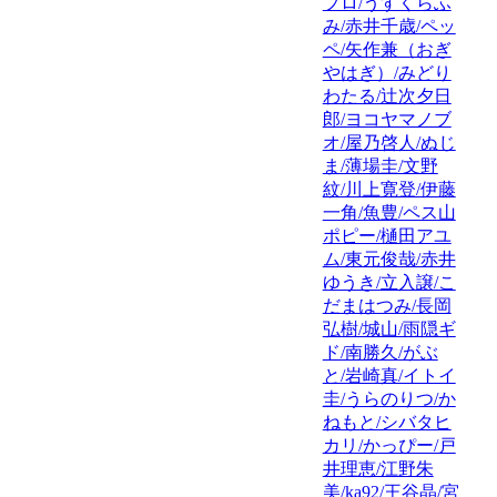
プロ/うすくらふ
み/赤井千歳/ペッ
ペ/矢作兼（おぎ
やはぎ）/みどり
わたる/辻次夕日
郎/ヨコヤマノブ
オ/屋乃啓人/ぬじ
ま/薄場圭/文野
紋/川上寛登/伊藤
一角/魚豊/ペス山
ポピー/樋田アユ
ム/東元俊哉/赤井
ゆうき/立入譲/こ
だまはつみ/長岡
弘樹/城山/雨隠ギ
ド/南勝久/がぶ
と/岩崎真/イトイ
圭/うらのりつ/か
ねもと/シバタヒ
カリ/かっぴー/戸
井理恵/江野朱
美/ka92/王谷晶/宮