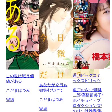
週刊ビッグコミ
この世は戦う価
ックスピリッツ
値がある
あなたが今日も
魚戸おさむ/畑健
微笑むだけで
こだまはつみ
二郎/高橋留美子/
こだまはつみ
完結
ホイチョイ・プ
ロダクションズ/
完結
のりつけ雅春/黒