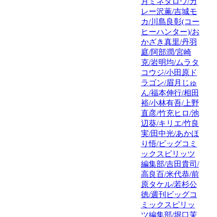
月ミネタロウ/カ
レー沢薫/吉城モ
カ/川島良彰(コー
ヒーハンター)/お
かざき真里/丹羽
庭/阿部潤/宮崎
克/岩明均/ムラタ
コウジ/小田原ド
ラゴン/眉月じゅ
ん/福本伸行/相田
裕/小林有吾/上野
直彦/竹充ヒロ/池
辺葵/キリエ/竹良
実/田中光/あかほ
り悟/ビッグコミ
ックスピリッツ
編集部/吉田貴司/
高良百/米代恭/前
原タケル/若杉公
徳/週刊ビッグコ
ミックスピリッ
ツ編集部/堀口茉