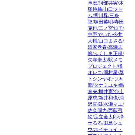
卓宏/阿部共実/木
塚桃檎/山口ツト
ム/背川昇/三条
陸/塚田英明/寺田
克也/二ノ宮知子/
中野でいち/今井
大輔/山口まさる/
清家孝春/高瀬志
帆/ふくしま正保/
矢寺圭太/駅メモ
プロジェクト/橘
オレコ/岡村星/草
下シンヤ/むつき
潤/タナミユキ/鍋
倉夫/横井憲治/上
原求/新井和也/浦
沢直樹/水瀬マユ/
佐久間力/西荻弓
絵/足立金太郎/浄
土るる/田島シュ
ウ/ホイチョイ・