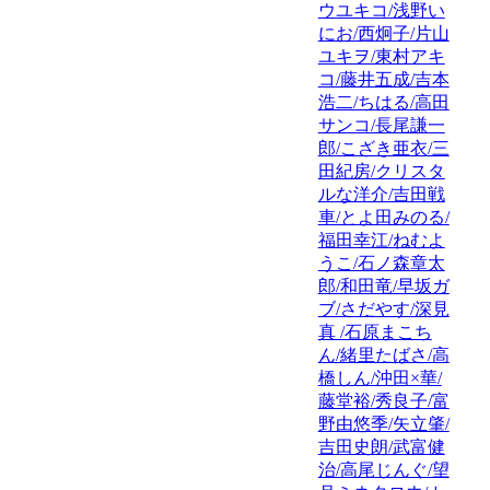
ウユキコ/浅野い
にお/西炯子/片山
ユキヲ/東村アキ
コ/藤井五成/吉本
浩二/ちはる/高田
サンコ/長尾謙一
郎/こざき亜衣/三
田紀房/クリスタ
ルな洋介/吉田戦
車/とよ田みのる/
福田幸江/ねむよ
うこ/石ノ森章太
郎/和田竜/早坂ガ
ブ/さだやす/深見
真 /石原まこち
ん/緒里たばさ/高
橋しん/沖田×華/
藤堂裕/秀良子/富
野由悠季/矢立肇/
吉田史朗/武富健
治/高尾じんぐ/望