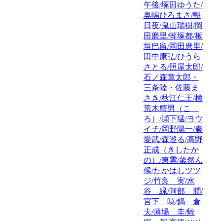
午後/塚田ゆうた/
奥嶋ひろまさ/朝
日夜/鬼山瑞樹/岡
田磨里/蛭塚都/板
垣巴留/岡田麿里/
田中康弘/ひうら
さとる/照屋太郎/
石ノ森章太郎・
三条陸・佐藤ま
さき/秋江仁王/横
荒木蟹男（こゝ
ろ）/瀬下猛/ヨウ
イチ/岡野陽一/秦
愛武/森巡る/高野
正成（きしたか
の）/東雲/蓼然ん
候/たかはしツツ
ジ/竹良 実/水
谷 緑/阿部 潤/
宮下 暁/鍋 倉
夫/薄場 圭/蛭