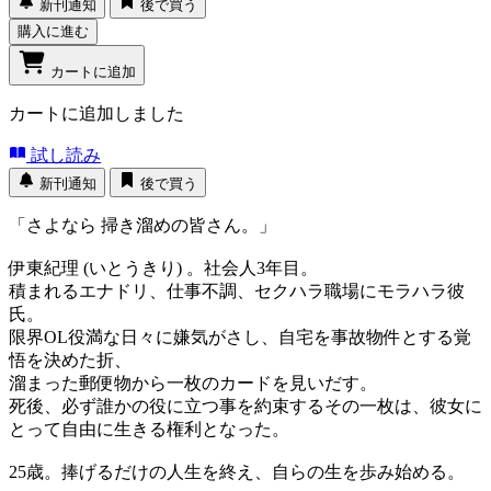
新刊通知
後で買う
購入に進む
カートに追加
カートに追加しました
試し読み
新刊通知
後で買う
「さよなら 掃き溜めの皆さん。」
伊東紀理 (いとうきり) 。社会人3年目。
積まれるエナドリ、仕事不調、セクハラ職場にモラハラ彼
氏。
限界OL役満な日々に嫌気がさし、自宅を事故物件とする覚
悟を決めた折、
溜まった郵便物から一枚のカードを見いだす。
死後、必ず誰かの役に立つ事を約束するその一枚は、彼女に
とって自由に生きる権利となった。
25歳。捧げるだけの人生を終え、自らの生を歩み始める。