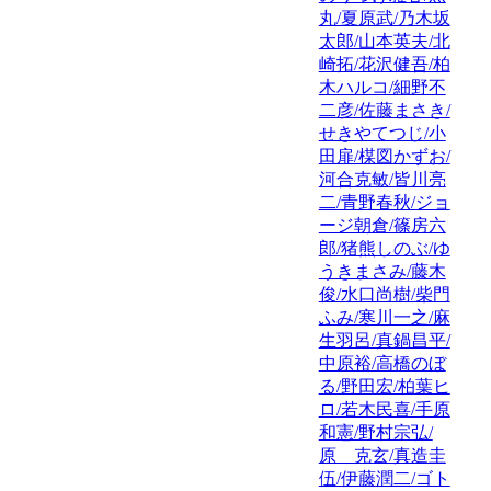
丸/夏原武/乃木坂
太郎/山本英夫/北
崎拓/花沢健吾/柏
木ハルコ/細野不
二彦/佐藤まさき/
せきやてつじ/小
田扉/楳図かずお/
河合克敏/皆川亮
二/青野春秋/ジョ
ージ朝倉/篠房六
郎/猪熊しのぶ/ゆ
うきまさみ/藤木
俊/水口尚樹/柴門
ふみ/寒川一之/麻
生羽呂/真鍋昌平/
中原裕/高橋のぼ
る/野田宏/柏葉ヒ
ロ/若木民喜/手原
和憲/野村宗弘/
原 克玄/真造圭
伍/伊藤潤二/ゴト