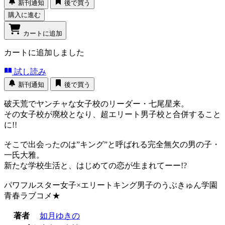
新刊通知
後で買う
購入に進む
カートに追加
カートに追加しました
試し読み
新刊通知
後で買う
破天荒でヤンチャな女子校のリーダー・七尾星来。
その女子校が廃校となり、超エリート男子校と合併すること
に!!
そこで出会ったのは”キング”と呼ばれる完全無欠の男の子・
一氏大雅。
新たな学校生活と、はじめての恋が生まれてーー!?
パワフルスター女子×エリートキング男子のうぶきゅん学園
青春ラブコメ★
著者
如月ゆきの