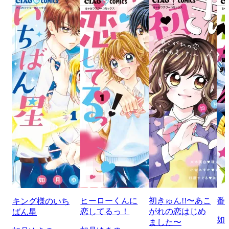
ヒーローくんに
初きゅん!!〜あこ
番
キング様のいち
恋してるっ！
がれの恋はじめ
ばん星
如
ました〜