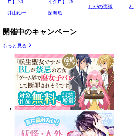
ロ】 30
イクロ】 26
しがの夷織
わ
井山ゆー
深海魚
開催中のキャンペーン
もっと見る