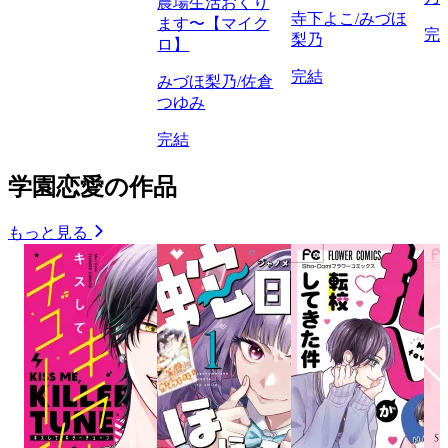
農場生活おくり
寺下よこ/みづほ
ます〜【マイク
完
梨乃
ロ】
完結
みづほ梨乃/佐倉
つゆみ
完結
学園恋愛の作品
もっと見る