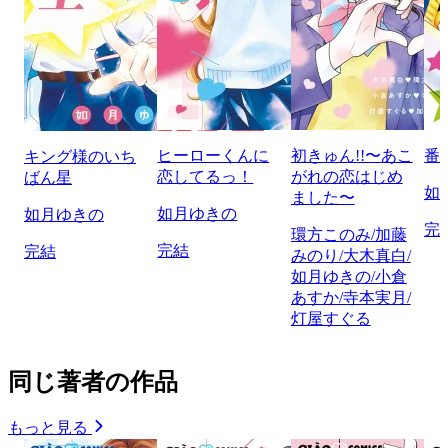
ヒーローくんに
初きゅん!!〜あこ
番
キング様のいち
恋してるっ！
がれの恋はじめ
ばん星
如
ました〜
如月ゆきの
如月ゆきの
完
環方このみ/加藤
完結
完結
みのり/大木真白/
如月ゆきの/小倉
あすか/寺本実月/
灯屋すぐる
同じ著者の作品
もっと見る