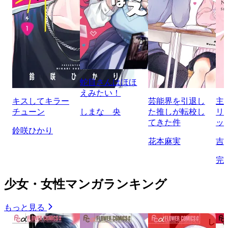
蛇目さんはほほ
えみたい！
キスしてキラー
芸能界を引退し
主
チューン
しまな 央
た推しが転校し
リ
てきた件
ッ
鈴咲ひかり
花本麻実
吉
完
少女・女性マンガランキング
もっと見る