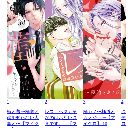
1
2
3
4
極と蕾〜極道と
レス―ヘタくそ
極カノ〜極道と
さ
恋を知らない人
なのはお互いさ
カノジョ〜【マ
デ
妻と〜【マイク
まです。―【マ
イクロ】 10
ロ】