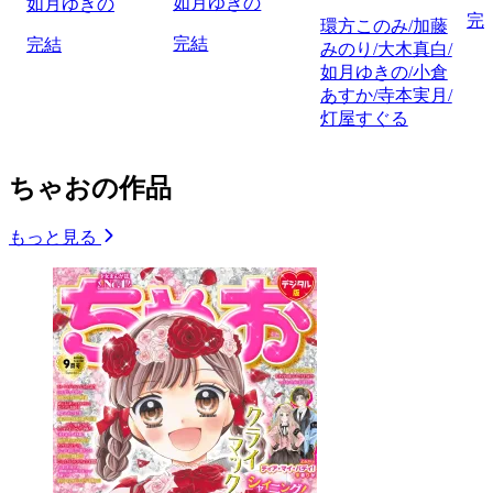
如月ゆきの
如月ゆきの
完
環方このみ/加藤
完結
完結
みのり/大木真白/
如月ゆきの/小倉
あすか/寺本実月/
灯屋すぐる
ちゃおの作品
もっと見る