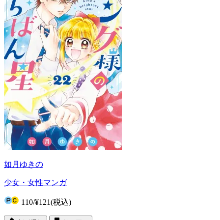
如月ゆきの
少女・女性マンガ
110
/
¥121
(税込)