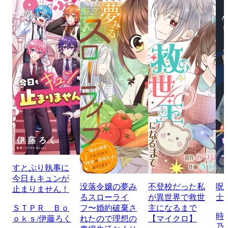
すとぷり執事に
今日もキュンが
没落令嬢の夢み
不登校だった私
呪
止まりません！
るスローライ
が異世界で救世
士
ＳＴＰＲ Ｂｏ
フ〜婚約破棄さ
主になるまで
時
ｏｋｓ/伊藤ろく
れたので理想の
【マイクロ】
乃