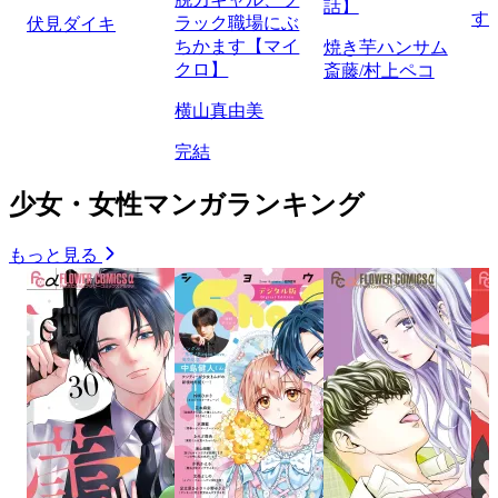
話】
す
ラック職場にぶ
伏見ダイキ
ちかます【マイ
焼き芋ハンサム
クロ】
斎藤/村上ペコ
横山真由美
完結
少女・女性マンガランキング
もっと見る