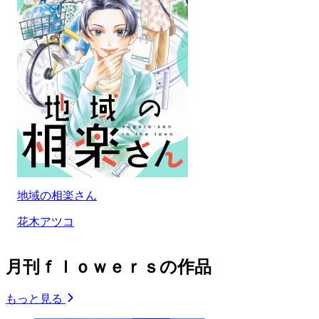
地域の相楽さん
花木アツコ
月刊ｆｌｏｗｅｒｓの作品
もっと見る