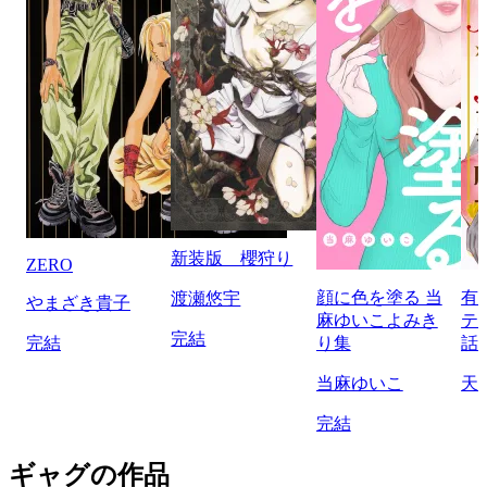
新装版 櫻狩り
ZERO
顔に色を塗る 当
有
渡瀬悠宇
やまざき貴子
麻ゆいこよみき
テ
完結
完結
り集
話
当麻ゆいこ
天
完結
ギャグの作品