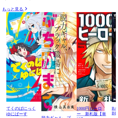
もっと見る
てくのぱにっく
1000円ヒーロ
BA
BU
ゆにばーす
ー 新札版【単
脱力ギャル、ブ