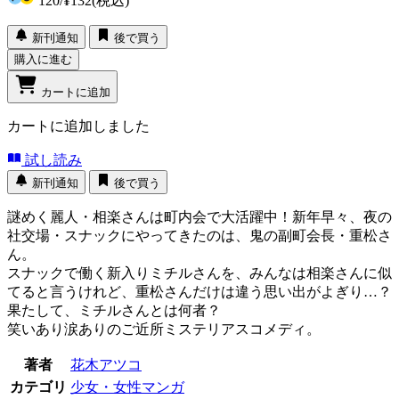
120
/
¥132
(税込)
新刊通知
後で買う
購入に進む
カートに追加
カートに追加しました
試し読み
新刊通知
後で買う
謎めく麗人・相楽さんは町内会で大活躍中！新年早々、夜の
社交場・スナックにやってきたのは、鬼の副町会長・重松さ
ん。
スナックで働く新入りミチルさんを、みんなは相楽さんに似
てると言うけれど、重松さんだけは違う思い出がよぎり…？
果たして、ミチルさんとは何者？
笑いあり涙ありのご近所ミステリアスコメディ。
著者
花木アツコ
カテゴリ
少女・女性マンガ