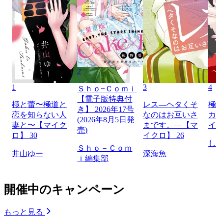
2
1
3
4
Ｓｈｏ−Ｃｏｍｉ
【電子版特典付
極と蕾〜極道と
レス―ヘタくそ
極
き】 2026年17号
恋を知らない人
なのはお互いさ
カ
(2026年8月5日発
妻と〜【マイク
まです。―【マ
イ
売)
ロ】 30
イクロ】 26
し
Ｓｈｏ－Ｃｏｍ
井山ゆー
深海魚
ｉ編集部
開催中のキャンペーン
もっと見る