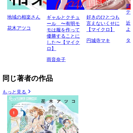
碧
テ
地域の相楽さん
好きのひとつも
ギャルとクチュ
近
言えないくせに
ール 〜有明モ
花木アツコ
よ
【マイクロ】
モは服を作って
優勝することに
タ
円城寺マキ
した〜【マイク
ロ】
雨音奈子
同じ著者の作品
もっと見る