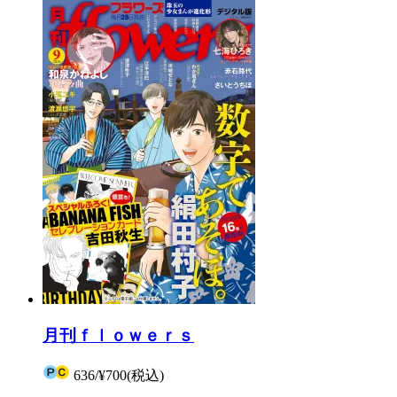
月刊ｆｌｏｗｅｒｓ
636
/
¥700
(税込)