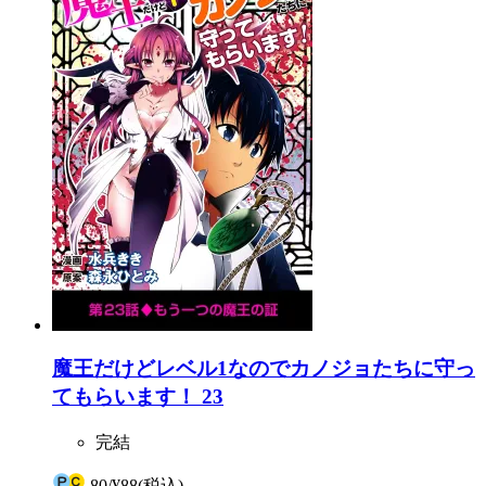
魔王だけどレベル1なのでカノジョたちに守っ
てもらいます！ 23
完結
80
/
¥88
(税込)