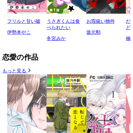
フリルと甘い嘘
うさぎくんは食
お瑕疵い物件
だ
べられたい
ど
伊勢本やこ
坂元勲
冬宮みか
楠
恋愛の作品
もっと見る