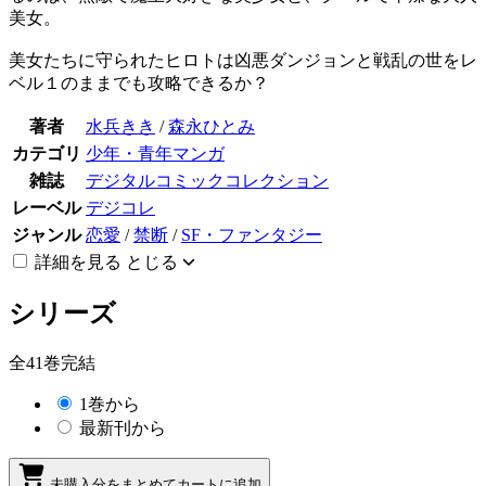
美女。
美女たちに守られたヒロトは凶悪ダンジョンと戦乱の世をレ
ベル１のままでも攻略できるか？
著者
水兵きき
/
森永ひとみ
カテゴリ
少年・青年マンガ
雑誌
デジタルコミックコレクション
レーベル
デジコレ
ジャンル
恋愛
/
禁断
/
SF・ファンタジー
詳細を見る
とじる
シリーズ
全41巻完結
1巻から
最新刊から
未購入分をまとめてカートに追加