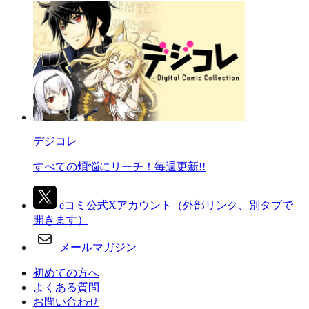
デジコレ
すべての煩悩にリーチ！毎週更新!!
eコミ公式Xアカウント
（外部リンク、別タブで
開きます）
メールマガジン
初めての方へ
よくある質問
お問い合わせ