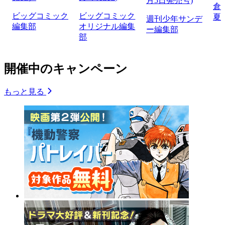
月5日発売号)
倉
ビッグコミック
ビッグコミック
夏
週刊少年サンデ
編集部
オリジナル編集
ー編集部
部
開催中のキャンペーン
もっと見る