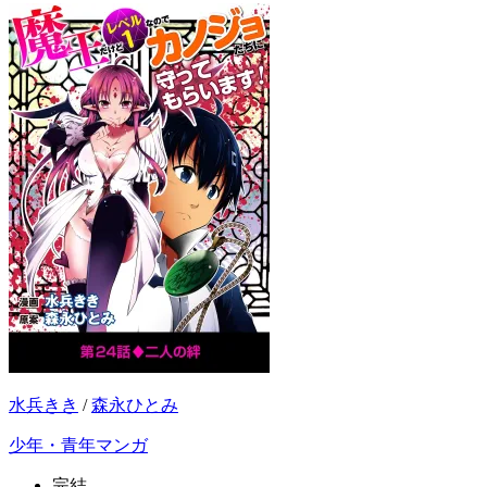
水兵きき
/
森永ひとみ
少年・青年マンガ
完結