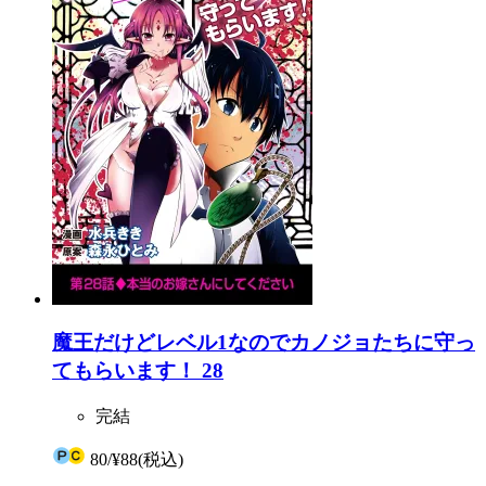
魔王だけどレベル1なのでカノジョたちに守っ
てもらいます！ 28
完結
80
/
¥88
(税込)