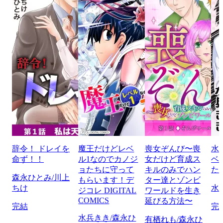
辞令！ ドレイを
魔王だけどレベ
喪女ぞんび〜喪
水
命ず！！
ル1なのでカノジ
女だけど育成ス
ベ
ョたちに守って
キルのみでハン
た
森永ひとみ/川上
もらいます！デ
ター達とゾンビ
ちけ
水
ジコレ DIGITAL
ワールドを生き
COMICS
延びる方法〜
完結
完
水兵きき/森永ひ
有栖れも/森永ひ