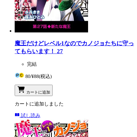
魔王だけどレベル1なのでカノジョたちに守っ
てもらいます！ 27
完結
80
/
¥88
(税込)
カートに追加
カートに追加しました
試し読み