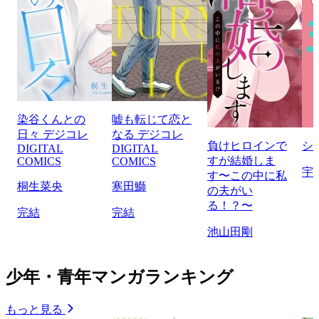
染谷くんとの
嘘も転じて恋と
日々 デジコレ
なる デジコレ
負けヒロインで
シ
DIGITAL
DIGITAL
すが結婚しま
COMICS
COMICS
宇
す〜この中に私
桐生菜央
寒田鰤
の夫がい
る！？〜
完結
完結
池山田剛
少年・青年マンガランキング
もっと見る