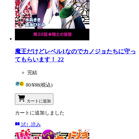
魔王だけどレベル1なのでカノジョたちに守っ
てもらいます！ 22
完結
80
/
¥88
(税込)
カートに追加
カートに追加しました
試し読み