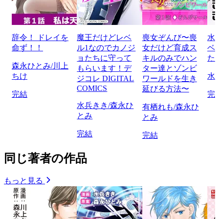
辞令！ ドレイを
魔王だけどレベ
喪女ぞんび〜喪
水
命ず！！
ル1なのでカノジ
女だけど育成ス
ベ
ョたちに守って
キルのみでハン
た
森永ひとみ/川上
もらいます！デ
ター達とゾンビ
ちけ
水
ジコレ DIGITAL
ワールドを生き
COMICS
延びる方法〜
完結
完
水兵きき/森永ひ
有栖れも/森永ひ
とみ
とみ
完結
完結
同じ著者の作品
もっと見る