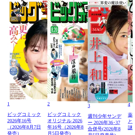
1
2
4
3
ビッグコミック
ビッグコミック
薬
週刊少年サンデ
2026年16号
オリジナル 2026
と
ー 2026年36･37
（2026年8月7日
年16号（2026年8
謎
合併号(2026年8
発売）
月5日発売)