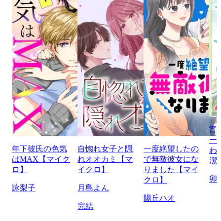
宵
ー
年下彼氏の色気
自惚れ女子と隠
一度絶望したの
わ
はMAX【マイク
れオオカミ【マ
で無敵彼女にな
潔
ロ】
イクロ】
りました【マイ
卯
クロ】
詠梨子
月島よん
陽丘ハオ
完結