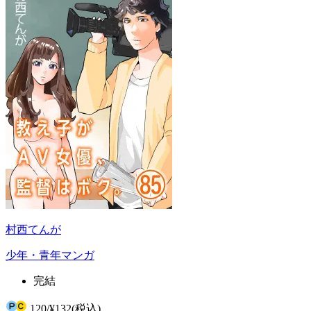
村西てんが
少年・青年マンガ
完結
120
/
¥132
(税込)