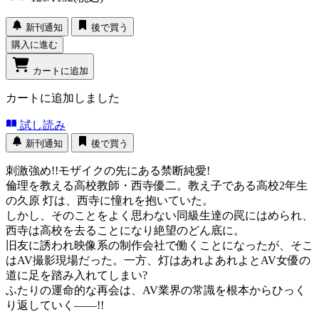
新刊通知
後で買う
購入に進む
カートに追加
カートに追加しました
試し読み
新刊通知
後で買う
刺激強め!!モザイクの先にある禁断純愛!
倫理を教える高校教師・西寺優二。教え子である高校2年生
の久原 灯は、西寺に憧れを抱いていた。
しかし、そのことをよく思わない同級生達の罠にはめられ、
西寺は高校を去ることになり絶望のどん底に。
旧友に誘われ映像系の制作会社で働くことになったが、そこ
はAV撮影現場だった。一方、灯はあれよあれよとAV女優の
道に足を踏み入れてしまい?
ふたりの運命的な再会は、AV業界の常識を根本からひっく
り返していく――!!