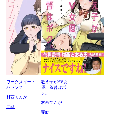
ワークスイート
教え子がAV女
バランス
優、監督はボ
ク。
村西てんが
村西てんが
完結
完結