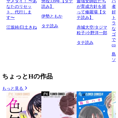
ヤメタイ！ 〜あ
懲役339年【タテ
最強女師匠たち
パ
なたのリセッ
読み】
が育成方針を巡
者
ト、代行しま
って修羅場【タ
好
伊勢ともか
す〜
テ読み】
ト
ラ
タテ読み
江坂純/臼土きね
赤城大空/タジマ
な
粒子/小野洋一郎
ゴ
で
タテ読み
com
島
ソ
ちょっとHの作品
もっと見る