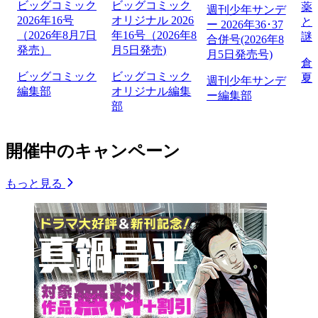
ビッグコミック
ビッグコミック
薬
週刊少年サンデ
2026年16号
オリジナル 2026
と
ー 2026年36･37
（2026年8月7日
年16号（2026年8
謎
合併号(2026年8
発売）
月5日発売)
月5日発売号)
倉
ビッグコミック
ビッグコミック
夏
週刊少年サンデ
編集部
オリジナル編集
ー編集部
部
開催中のキャンペーン
もっと見る