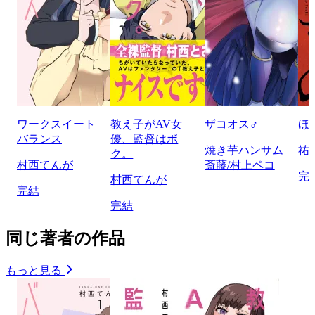
ワークスイート
教え子がAV女
ザコオス♂
ほ
バランス
優、監督はボ
焼き芋ハンサム
祐
ク。
村西てんが
斎藤/村上ペコ
完
村西てんが
完結
完結
同じ著者の作品
もっと見る