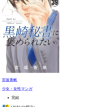
宮坂香帆
少女・女性マンガ
完結