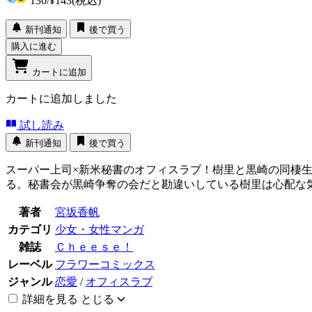
130
/
¥143
(税込)
新刊通知
後で買う
購入に進む
カートに追加
カートに追加しました
試し読み
新刊通知
後で買う
スーパー上司×新米秘書のオフィスラブ！樹里と黒崎の同棲
る。秘書会が黒崎争奪の会だと勘違いしている樹里は心配な
著者
宮坂香帆
カテゴリ
少女・女性マンガ
雑誌
Ｃｈｅｅｓｅ！
レーベル
フラワーコミックス
ジャンル
恋愛
/
オフィスラブ
詳細を見る
とじる