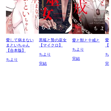
愛して病まない
黒狐と贄の巫女
愛
愛と獣と十戒と
まといちゃん
【マイクロ】
【
ちより
【合本版】
ちより
ち
完結
ちより
完結
完