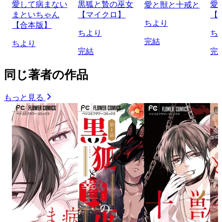
愛して病まない
黒狐と贄の巫女
愛
愛と獣と十戒と
まといちゃん
【マイクロ】
【
ちより
【合本版】
ちより
ち
完結
ちより
完結
完
同じ著者の作品
もっと見る