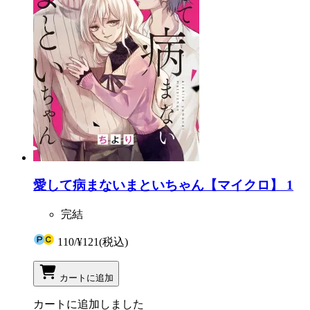
愛して病まないまといちゃん【マイクロ】 1
完結
110
/
¥121
(税込)
カートに追加
カートに追加しました