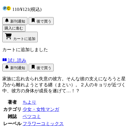
110
/
¥121
(税込)
新刊通知
後で買う
購入に進む
カートに追加
カートに追加しました
試し読み
新刊通知
後で買う
家族に忘れ去られ失意の彼方。そんな彼の支えになろうと星
乃から離れようとする纏（まとい）。２人のキョリが近づく
中、彼方の身体が成長を遂げて…！？
著者
ちより
カテゴリ
少女・女性マンガ
雑誌
ベツコミ
レーベル
フラワーコミックス