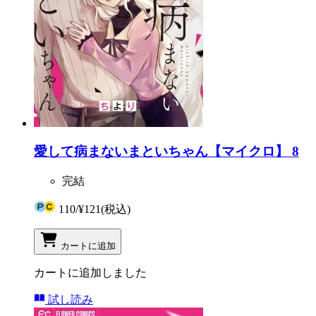
愛して病まないまといちゃん【マイクロ】 8
完結
110
/
¥121
(税込)
カートに追加
カートに追加しました
試し読み