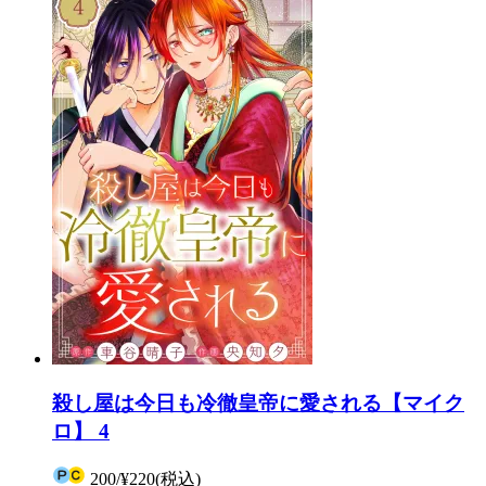
殺し屋は今日も冷徹皇帝に愛される【マイク
ロ】 4
200
/
¥220
(税込)