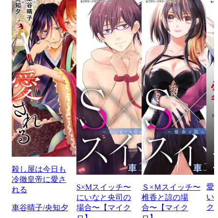
殺し屋は今日も
冷徹皇帝に愛さ
愛
S×Mスイッチ〜
Ｓ×Ｍスイッチ〜
れる
い
にいなと央司の
椎香と諒の場
ク
車谷晴子/央知夕
場合〜【マイク
合〜【マイク
ロ】
ロ】