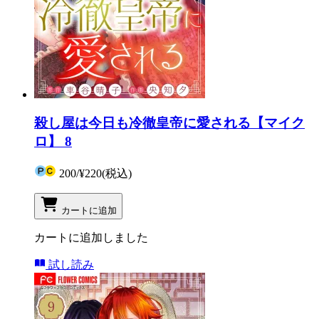
殺し屋は今日も冷徹皇帝に愛される【マイク
ロ】 8
200
/
¥220
(税込)
カートに追加
カートに追加しました
試し読み