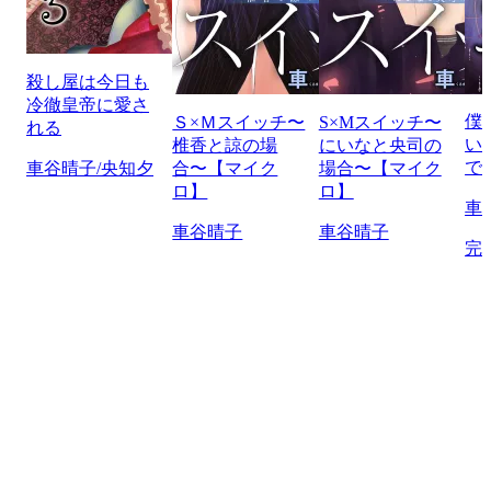
殺し屋は今日も
冷徹皇帝に愛さ
僕
Ｓ×Ｍスイッチ〜
S×Mスイッチ〜
れる
い
椎香と諒の場
にいなと央司の
で
車谷晴子/央知夕
合〜【マイク
場合〜【マイク
ロ】
ロ】
車
車谷晴子
車谷晴子
完