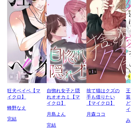
狂犬ベイベ【マ
自惚れ女子と隠
捨て猫はクズの
王
イクロ】
れオオカミ【マ
手も借りたい
装
イクロ】
【マイクロ】
ど
蜂野なえ
イ
月島よん
月森ココ
完結
み
完結