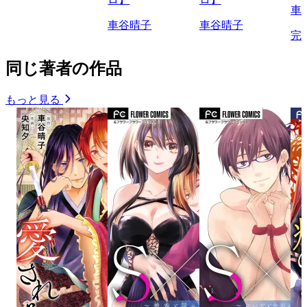
車
車谷晴子
車谷晴子
完
同じ著者の作品
もっと見る