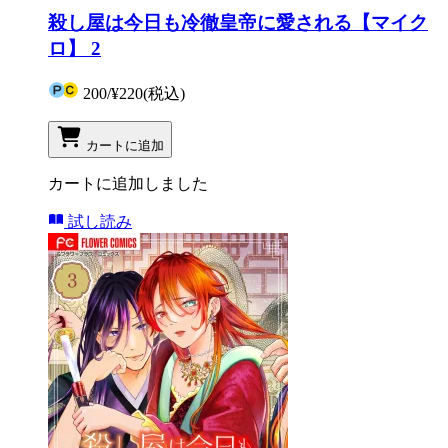
殺し屋は今日も冷徹皇帝に愛される【マイク
ロ】 2
200
/
¥220
(税込)
カートに追加
カートに追加しました
試し読み