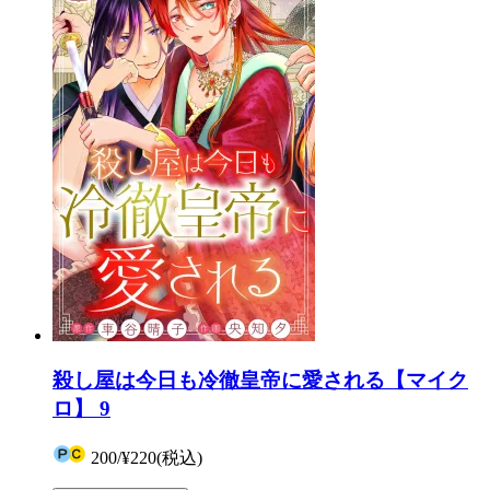
殺し屋は今日も冷徹皇帝に愛される【マイク
ロ】 9
200
/
¥220
(税込)