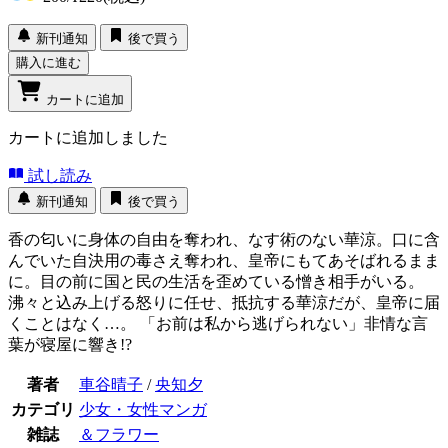
新刊通知
後で買う
購入に進む
カートに追加
カートに追加しました
試し読み
新刊通知
後で買う
香の匂いに身体の自由を奪われ、なす術のない華涼。口に含
んでいた自決用の毒さえ奪われ、皇帝にもてあそばれるまま
に。目の前に国と民の生活を歪めている憎き相手がいる。
沸々と込み上げる怒りに任せ、抵抗する華涼だが、皇帝に届
くことはなく…。 「お前は私から逃げられない」非情な言
葉が寝屋に響き!?
著者
車谷晴子
/
央知夕
カテゴリ
少女・女性マンガ
雑誌
＆フラワー