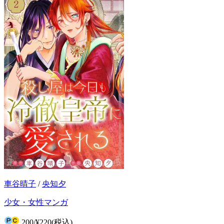
車谷晴子
/
央知夕
少女・女性マンガ
200
/
¥220
(税込)