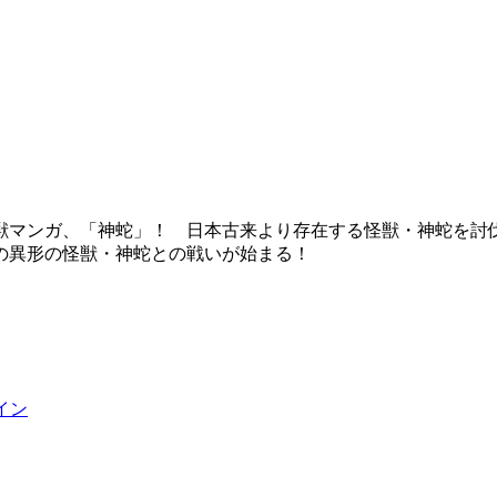
獣マンガ、「神蛇」！ 日本古来より存在する怪獣・神蛇を討
の異形の怪獣・神蛇との戦いが始まる！
イン