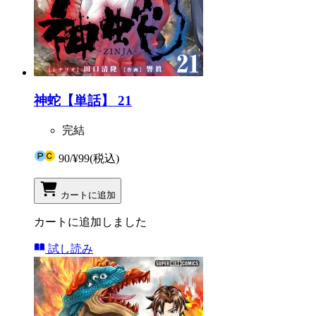
神蛇【単話】 21
完結
90
/
¥99
(税込)
カートに追加
カートに追加しました
試し読み