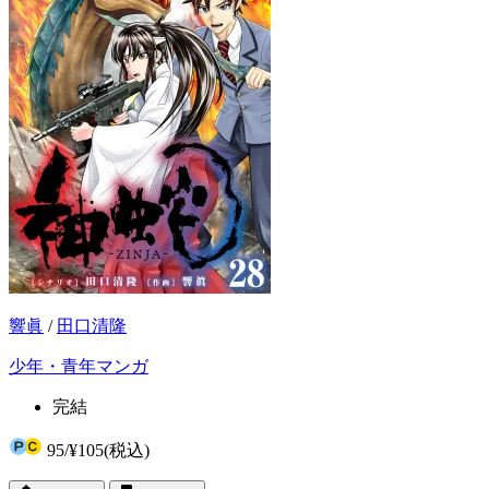
響眞
/
田口清隆
少年・青年マンガ
完結
95
/
¥105
(税込)