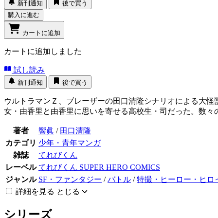
新刊通知
後で買う
購入に進む
カートに追加
カートに追加しました
試し読み
新刊通知
後で買う
ウルトラマンＺ、ブレーザーの田口清隆シナリオによる大怪
女・由香里と由香里に思いを寄せる高校生・司だった。数々
著者
響眞
/
田口清隆
カテゴリ
少年・青年マンガ
雑誌
てれびくん
レーベル
てれびくん SUPER HERO COMICS
ジャンル
SF・ファンタジー
/
バトル
/
特撮・ヒーロー・ヒロ
詳細を見る
とじる
シリーズ