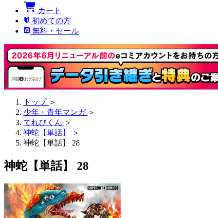
カート
初めての方
無料・セール
トップ
＞
少年・青年マンガ
＞
てれびくん
＞
神蛇【単話】
＞
神蛇【単話】 28
神蛇【単話】 28