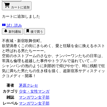
カートに追加
カートに追加しました
試し読み
新刊通知
後で買う
不夜城・新宿歌舞伎町。
欲望渦巻くこの街にきらめく、愛と狂騒を金に換えるホスト
と呼ばれる男たちーーー。
空前のホストブームのさなか、ナンバーワンたちの日常は、
常識も倫理も超越した事件やトラブルで溢れていて…!?
シャンパンの泡のように刹那的で煌びやかで、時に残酷で狂
気に満ちた男たちの生き様を描く、超新宿系サディスティッ
クコメディ・開幕！
著者
茅原クレセ
カテゴリ
少女・女性マンガ
雑誌
マンガワン女子部
レーベル
マンガワン女子部