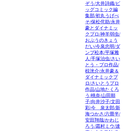
ぞう/大井詩織/ビ
ッグコミック編
集部/初丸うげべ
そ/保松侘助/永井
豪とダイナミッ
クプロ/神羊弱虫/
おぷうのきょう
だい/今泉忠明/ダ
ンプ松本/平塚雅
人/手塚治虫/さい
とう・プロ作品/
椋洸介/永井豪＆
ダイナミックプ
ロ/さいとうプロ
作品/山地たくろ
う/桃奈/山田順
子/向井沙子/文田
彩/今 泉太郎/新
海つかさ/六畳半/
安田翔哉/かわじ
ろう/霜村ミウ/達