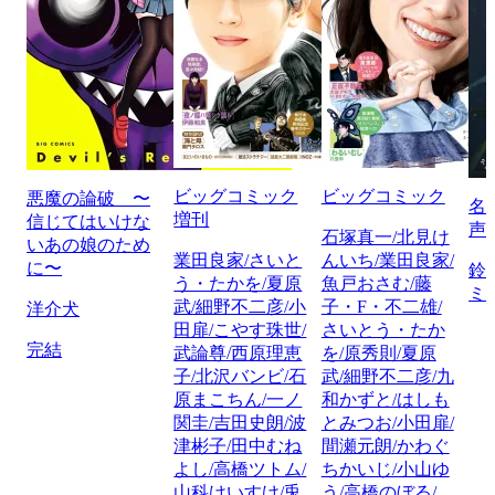
ビッグコミック
ビッグコミック
悪魔の論破 〜
名
増刊
信じてはいけな
声
石塚真一/北見け
いあの娘のため
業田良家/さいと
んいち/業田良家/
に〜
鈴
う・たかを/夏原
魚戸おさむ/藤
ミ
武/細野不二彦/小
子・F・不二雄/
洋介犬
田扉/こやす珠世/
さいとう・たか
完結
武論尊/西原理恵
を/原秀則/夏原
子/北沢バンビ/石
武/細野不二彦/九
原まこちん/一ノ
和かずと/はしも
関圭/吉田史朗/波
とみつお/小田扉/
津彬子/田中むね
間瀬元朗/かわぐ
よし/高橋ツトム/
ちかいじ/小山ゆ
山科けいすけ/兎
う/高橋のぼる/