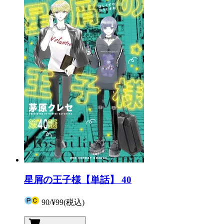
星屑の王子様【単話】 40
90
/
¥99
(税込)