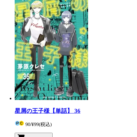
星屑の王子様【単話】 36
90
/
¥99
(税込)