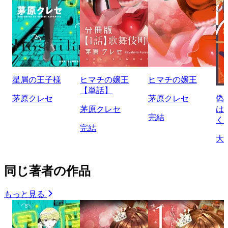
星屑の王子様
ヒマチの嬢王
ヒマチの嬢王
【単話】
茅原クレセ
茅原クレセ
偽
茅原クレセ
は
完結
く
完結
大
同じ著者の作品
もっと見る