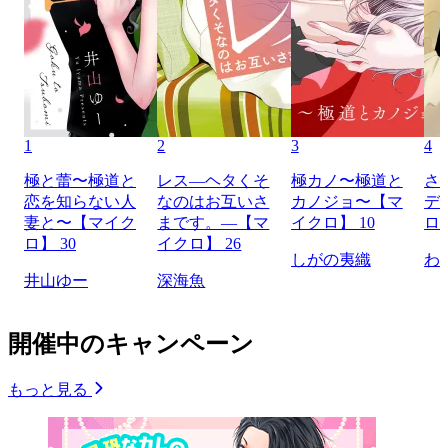
1
2
3
4
極と蕾〜極道と
レス―ヘタくそ
極カノ〜極道と
さ
恋を知らない人
なのはお互いさ
カノジョ〜【マ
デ
妻と〜【マイク
まです。―【マ
イクロ】 10
ロ】
ロ】 30
イクロ】 26
しがの夷織
わ
井山ゆー
深海魚
開催中のキャンペーン
もっと見る