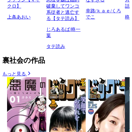
クロ】
破棄してワンコ
話
幸路/ｋａｅ/くろ
系従者と逃亡す
上条あおい
でこ
柊
る【タテ読み】
じろあるば/柊一
葉
タテ読み
裏社会の作品
もっと見る