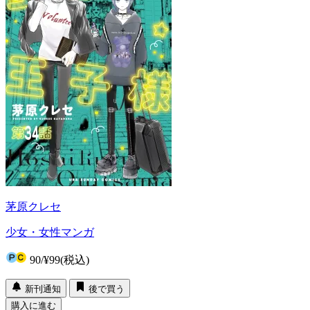
茅原クレセ
少女・女性マンガ
90
/
¥99
(税込)
新刊通知
後で買う
購入に進む