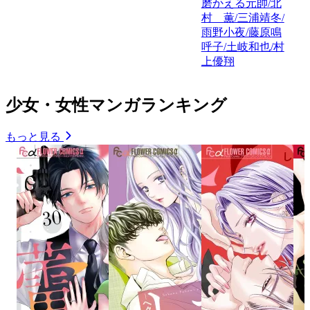
磨かえる元帥/北
村 薫/三浦靖冬/
雨野小夜/藤原鳴
呼子/土岐和也/村
上優翔
少女・女性マンガランキング
もっと見る