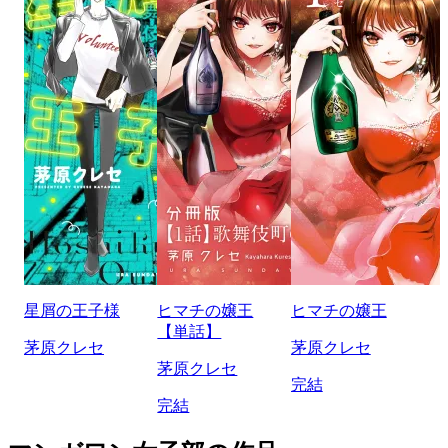
星屑の王子様
ヒマチの嬢王
ヒマチの嬢王
【単話】
茅原クレセ
茅原クレセ
茅原クレセ
完結
完結