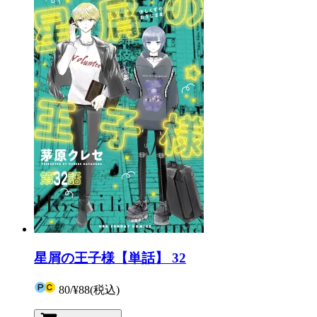
星屑の王子様【単話】 32
80
/
¥88
(税込)