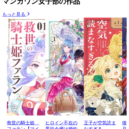
マンガワン女子部の作品
もっと見る
救世の騎士姫
ヒロイン不在の
王子が空気読ま
後
ファラン【マイ
悪役令嬢は婚約
なすぎる
月