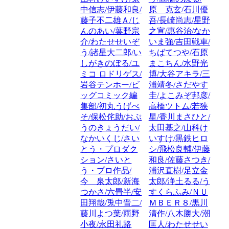
中信志/伊藤和良/
原 克玄/石川優
藤子不二雄Ａ/じ
吾/長崎尚志/星野
んのあい/葉野宗
之宣/惠谷治/なか
介/わたせせいぞ
いま強/吉田戦車/
う/諸星大二郎/い
ちばてつや/石原
しがきのぼる/ユ
まこちん/水野光
ミコ ロドリゲス/
博/大谷アキラ/三
岩谷テンホー/ビ
浦靖冬/さだやす
ッグコミック編
圭/よこみぞ邦彦/
集部/初丸うげべ
高橋ツトム/若狭
そ/保松侘助/おぷ
星/香川まさひと/
うのきょうだい/
太田基之/山科け
なかいくじ/さい
いすけ/黒鉄ヒロ
とう・プロダク
シ/飛松良輔/伊藤
ション/さいと
和良/佐藤さつき/
う・プロ作品/
浦沢直樹/足立金
今 泉太郎/新海
太郎/浄土るる/う
つかさ/六畳半/安
すくらふみ/ＮＵ
田翔哉/兎中晋二/
ＭＢＥＲ８/黒川
藤川よつ葉/雨野
清作/八木勝大/潮
小夜/永田礼路
匡人/わたせせい