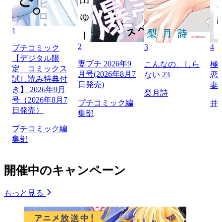
1
2
3
4
プチコミック
【デジタル限
妻プチ 2026年9
こんなの、しら
極
定 コミックス
月号(2026年8月7
ない 23
恋
試し読み特典付
日発売)
妻
き】 2026年9月
梨月詩
号（2026年8月7
プチコミック編
井
日発売）
集部
プチコミック編
集部
開催中のキャンペーン
もっと見る