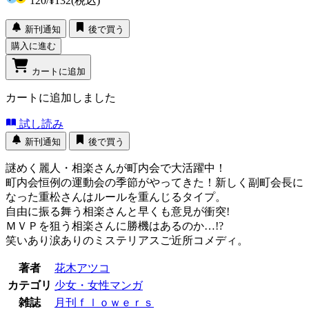
120
/
¥132
(税込)
新刊通知
後で買う
購入に進む
カートに追加
カートに追加しました
試し読み
新刊通知
後で買う
謎めく麗人・相楽さんが町内会で大活躍中！
町内会恒例の運動会の季節がやってきた！新しく副町会長に
なった重松さんはルールを重んじるタイプ。
自由に振る舞う相楽さんと早くも意見が衝突!
ＭＶＰを狙う相楽さんに勝機はあるのか…!?
笑いあり涙ありのミステリアスご近所コメディ。
著者
花木アツコ
カテゴリ
少女・女性マンガ
雑誌
月刊ｆｌｏｗｅｒｓ