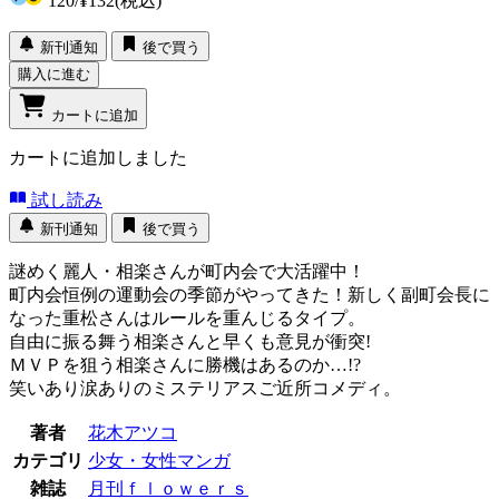
120
/
¥132
(税込)
新刊通知
後で買う
購入に進む
カートに追加
カートに追加しました
試し読み
新刊通知
後で買う
謎めく麗人・相楽さんが町内会で大活躍中！
町内会恒例の運動会の季節がやってきた！新しく副町会長に
なった重松さんはルールを重んじるタイプ。
自由に振る舞う相楽さんと早くも意見が衝突!
ＭＶＰを狙う相楽さんに勝機はあるのか…!?
笑いあり涙ありのミステリアスご近所コメディ。
著者
花木アツコ
カテゴリ
少女・女性マンガ
雑誌
月刊ｆｌｏｗｅｒｓ