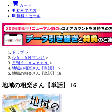
カート
初めての方
無料・セール
トップ
＞
少女・女性マンガ
＞
月刊ｆｌｏｗｅｒｓ
＞
地域の相楽さん【単話】
＞
地域の相楽さん【単話】 16
地域の相楽さん【単話】 16