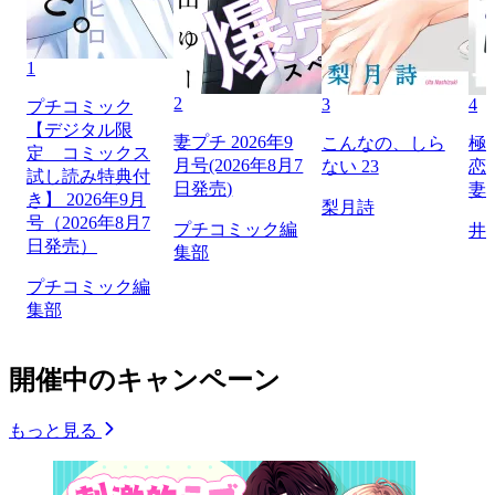
1
2
3
4
プチコミック
【デジタル限
妻プチ 2026年9
こんなの、しら
極
定 コミックス
月号(2026年8月7
ない 23
恋
試し読み特典付
日発売)
妻
き】 2026年9月
梨月詩
号（2026年8月7
プチコミック編
井
日発売）
集部
プチコミック編
集部
開催中のキャンペーン
もっと見る