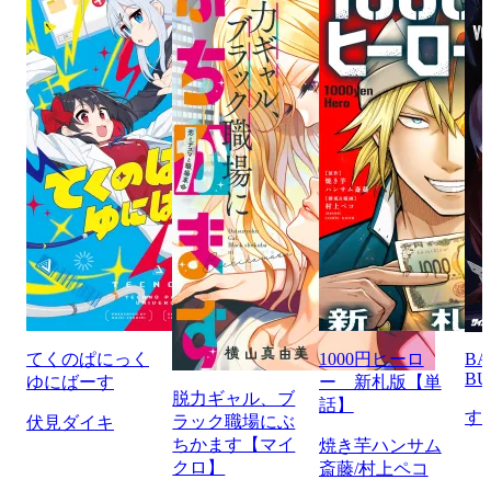
てくのぱにっく
1000円ヒーロ
BA
BU
ゆにばーす
ー 新札版【単
脱力ギャル、ブ
話】
す
ラック職場にぶ
伏見ダイキ
ちかます【マイ
焼き芋ハンサム
クロ】
斎藤/村上ペコ