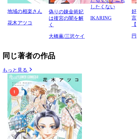
だるくてナニも
したくない
地域の相楽さん
好
偽りの錬金術妃
IKARING
言
は後宮の闇を解
花木アツコ
【
く
円
大橋薫/三沢ケイ
同じ著者の作品
もっと見る