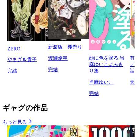
新装版 櫻狩り
ZERO
顔に色を塗る 当
有
渡瀬悠宇
やまざき貴子
麻ゆいこよみき
テ
完結
完結
り集
話
当麻ゆいこ
天
完結
ギャグの作品
もっと見る