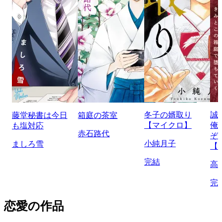
冬子の婿取り
誠
藤堂秘書は今日
箱庭の茶室
【マイクロ】
俺
も塩対応
赤石路代
ぞ
小純月子
ましろ雪
【
完結
高
完
恋愛の作品