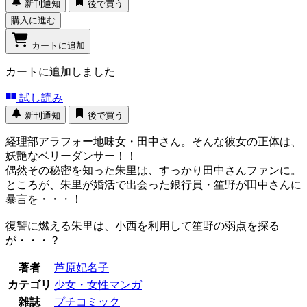
新刊通知
後で買う
購入に進む
カートに追加
カートに追加しました
試し読み
新刊通知
後で買う
経理部アラフォー地味女・田中さん。そんな彼女の正体は、
妖艶なベリーダンサー！！
偶然その秘密を知った朱里は、すっかり田中さんファンに。
ところが、朱里が婚活で出会った銀行員・笙野が田中さんに
暴言を・・・！
復讐に燃える朱里は、小西を利用して笙野の弱点を探る
が・・・？
著者
芦原妃名子
カテゴリ
少女・女性マンガ
雑誌
プチコミック