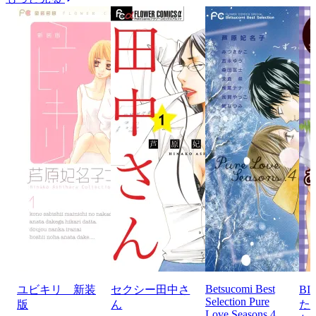
Betsucomi Best
ユビキリ 新装
セクシー田中さ
BI
Selection Pure
版
ん
た
Love Seasons 4