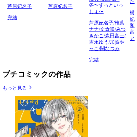
た
冬〜ずっといっ
芦原妃名子
芦原妃名子
しょ〜
横
完結
妃
芦原妃名子/椎葉
和
ナナ/文倉咲/みつ
富
きかこ/森田富士/
ア
吉永ゆう/加賀や
っこ/関なつみ
完結
プチコミックの作品
もっと見る