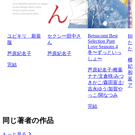
Betsucomi Best
ユビキリ 新装
セクシー田中さ
BI
Selection Pure
版
ん
た
Love Seasons 4
た
冬〜ずっといっ
芦原妃名子
芦原妃名子
しょ〜
横
完結
妃
芦原妃名子/椎葉
和
ナナ/文倉咲/みつ
富
きかこ/森田富士/
ア
吉永ゆう/加賀や
っこ/関なつみ
完結
同じ著者の作品
もっと見る