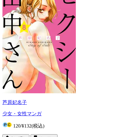
芦原妃名子
少女・女性マンガ
120
/
¥132
(税込)