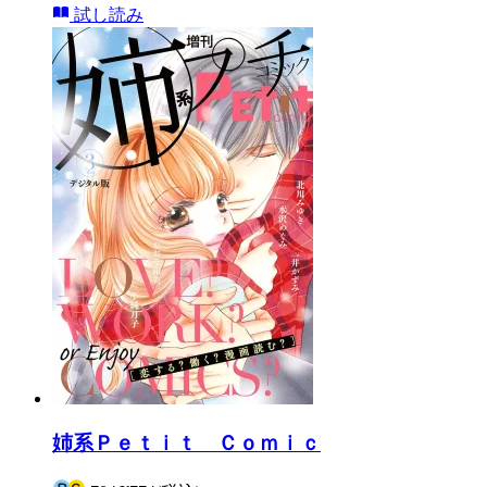
試し読み
姉系Ｐｅｔｉｔ Ｃｏｍｉｃ