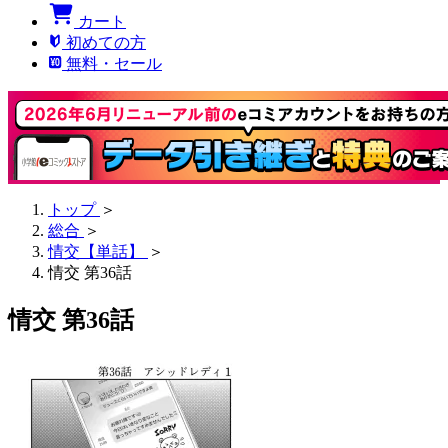
カート
初めての方
無料・セール
トップ
＞
総合
＞
情交【単話】
＞
情交 第36話
情交 第36話