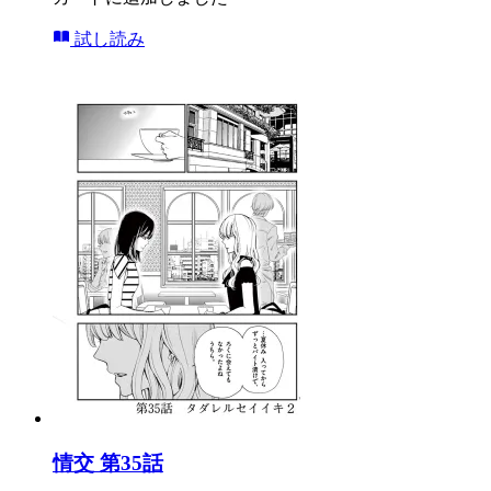
試し読み
情交 第35話