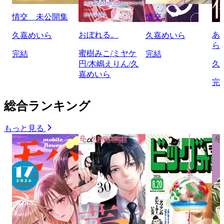
情交 未公開集
情交
おぼれる。
あ
久嘉めいら
久嘉めいら
ら
蜜樹みこ/ミヤケ
完結
完結
円/木嶋えりん/久
久
嘉めいら
完
総合ランキング
もっと見る