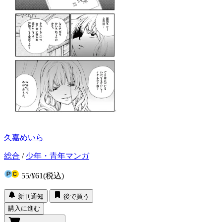
久嘉めいら
総合
/
少年・青年マンガ
55
/
¥61
(税込)
新刊通知
後で買う
購入に進む