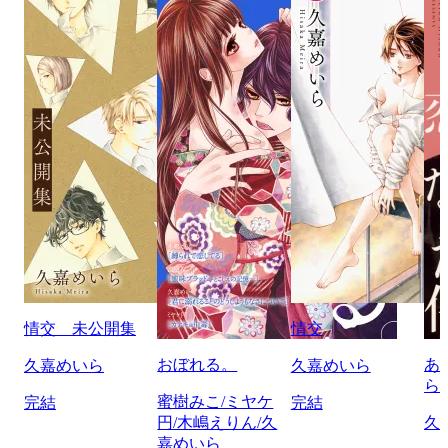
情交 未公開集
情交
おぼれる。
あ
久嘉めいら
久嘉めいら
ら
蜜樹みこ/ミヤケ
完結
完結
円/木嶋えりん/久
久
嘉めいら