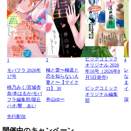
3
ビッグコミック
2
4
1
オリジナル 2026
極と蕾〜極道と
レ
モバフラ 2026年
年16号（2026年8
恋を知らない人
な
17号
月5日発売)
妻と〜【マイク
ま
桃乃みく/宮城杏
ビッグコミック
ロ】 30
イ
奈/本はるか/モバ
オリジナル編集
井山ゆー
深
フラ編集部/陽丘
部
ハオ/響 あい
先行配信
開催中のキャンペーン