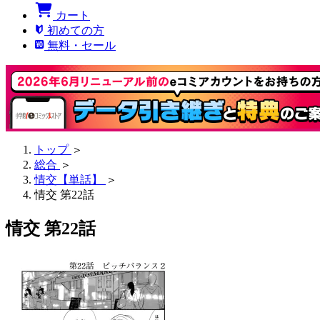
カート
初めての方
無料・セール
トップ
＞
総合
＞
情交【単話】
＞
情交 第22話
情交 第22話