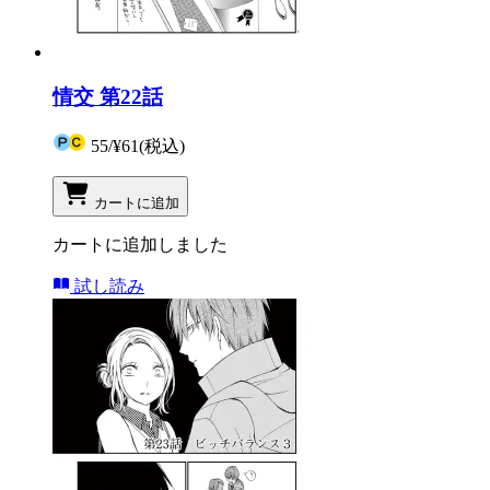
情交 第22話
55
/
¥61
(税込)
カートに追加
カートに追加しました
試し読み