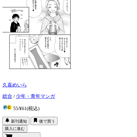
久嘉めいら
総合
/
少年・青年マンガ
55
/
¥61
(税込)
新刊通知
後で買う
購入に進む