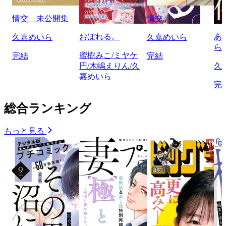
情交 未公開集
情交
おぼれる。
あ
久嘉めいら
久嘉めいら
ら
蜜樹みこ/ミヤケ
完結
完結
円/木嶋えりん/久
久
嘉めいら
完
総合ランキング
もっと見る