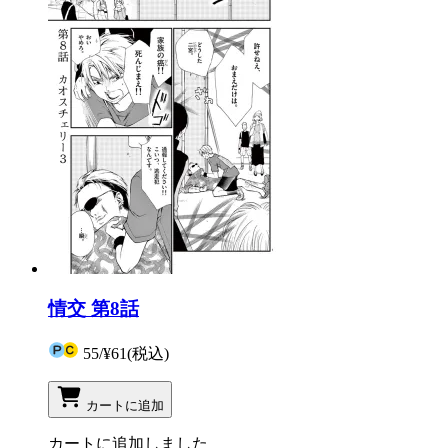
情交 第8話
55
/
¥61
(税込)
カートに追加
カートに追加しました