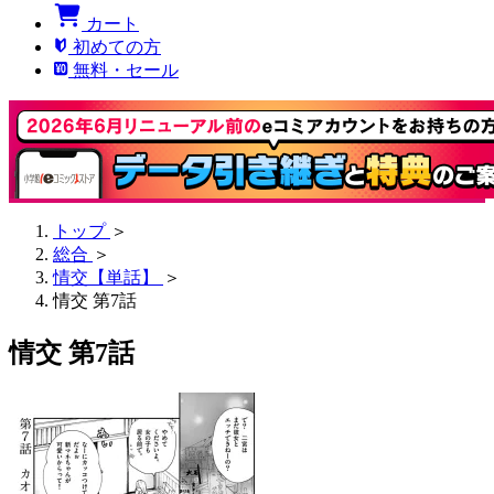
カート
初めての方
無料・セール
トップ
＞
総合
＞
情交【単話】
＞
情交 第7話
情交 第7話