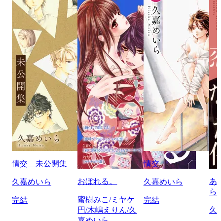
情交 未公開集
情交
おぼれる。
あ
久嘉めいら
久嘉めいら
ら
蜜樹みこ/ミヤケ
完結
完結
円/木嶋えりん/久
久
嘉めいら