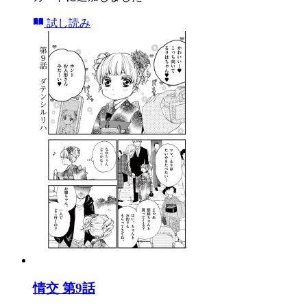
試し読み
情交 第9話