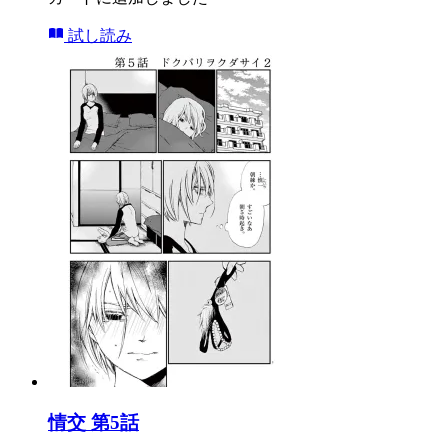
試し読み
情交 第5話