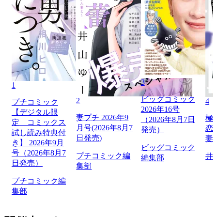
3
1
ビッグコミック
2
4
プチコミック
2026年16号
【デジタル限
妻プチ 2026年9
極
（2026年8月7日
定 コミックス
月号(2026年8月7
恋
発売）
試し読み特典付
日発売)
妻
き】 2026年9月
ビッグコミック
号（2026年8月7
プチコミック編
井
編集部
日発売）
集部
プチコミック編
集部