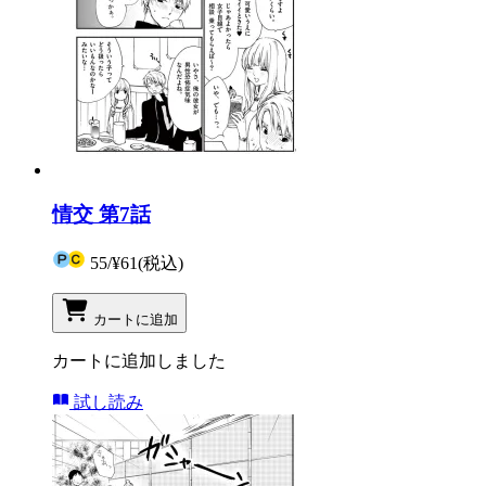
情交 第7話
55
/
¥61
(税込)
カートに追加
カートに追加しました
試し読み