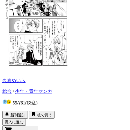
久嘉めいら
総合
/
少年・青年マンガ
55
/
¥61
(税込)
新刊通知
後で買う
購入に進む