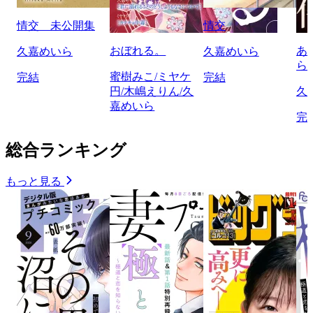
情交 未公開集
情交
おぼれる。
あ
久嘉めいら
久嘉めいら
ら
蜜樹みこ/ミヤケ
完結
完結
円/木嶋えりん/久
久
嘉めいら
完
総合ランキング
もっと見る