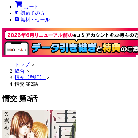
カート
初めての方
無料・セール
トップ
＞
総合
＞
情交【単話】
＞
情交 第2話
情交 第2話