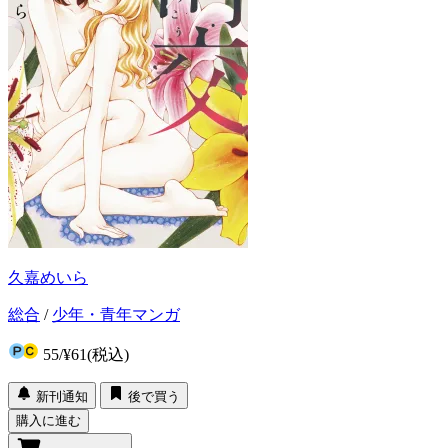
久嘉めいら
総合
/
少年・青年マンガ
55
/
¥61
(税込)
新刊通知
後で買う
購入に進む