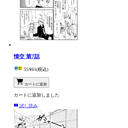
情交 第7話
55
/
¥61
(税込)
カートに追加
カートに追加しました
試し読み