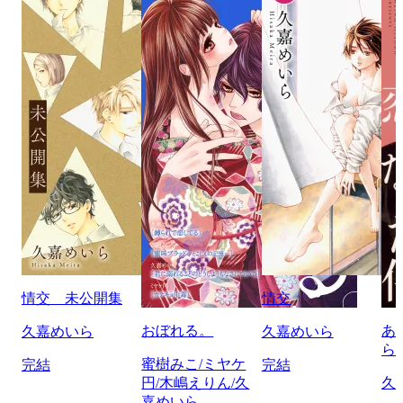
情交 未公開集
情交
おぼれる。
あ
久嘉めいら
久嘉めいら
ら
蜜樹みこ/ミヤケ
完結
完結
円/木嶋えりん/久
久
嘉めいら