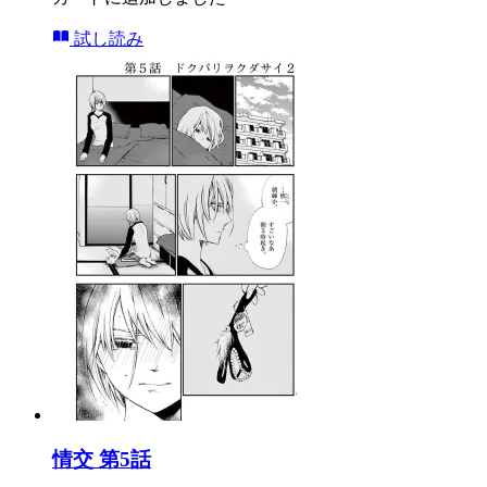
試し読み
情交 第5話