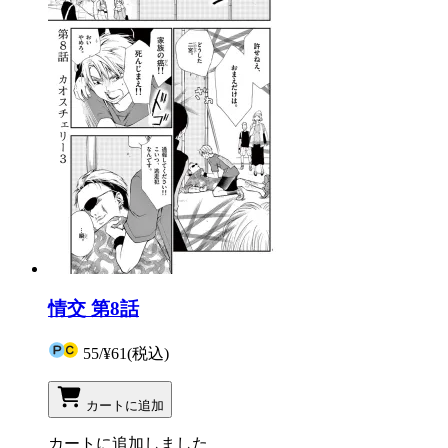
情交 第8話
55
/
¥61
(税込)
カートに追加
カートに追加しました