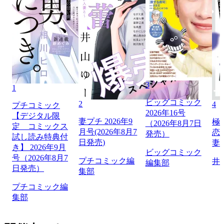
3
1
ビッグコミック
2
4
プチコミック
2026年16号
【デジタル限
妻プチ 2026年9
極
（2026年8月7日
定 コミックス
月号(2026年8月7
恋
発売）
試し読み特典付
日発売)
妻
き】 2026年9月
ビッグコミック
号（2026年8月7
プチコミック編
井
編集部
日発売）
集部
プチコミック編
集部