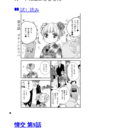
試し読み
情交 第9話