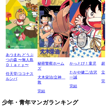
あつまれ どうぶ
つの森 〜無人島
秘密警察ホーム
かっとび！童児
超
Ｄｉａｒｙ〜
ズ
たかや健二/古沢
立
任天堂/ココナス
犬木栄治/立神
一誠
ルンバ
完
敦
完結
完結
少年・青年マンガランキング