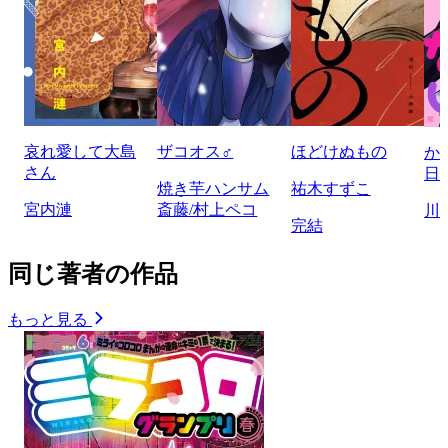
哀れ愛して大島
ザコオス♂
ほどけぬもの
か
さん
日
焼き芋ハンサム
祐木すずこ
宮内漣
斎藤/村上ペコ
川
完結
同じ著者の作品
もっと見る