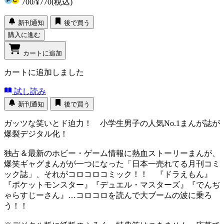
700
/
¥770
(税込)
新刊通知
後で買う
購入に進む
カートに追加
カートに追加しました
試し読み
新刊通知
後で買う
ガッツな笑いとド迫力！ 小学生男子の人気No.1まんが誌が
爆裂デジタル化！
独占＆最新のホビー・ゲーム情報に熱血ストーリーまんが、
爆笑ギャグまんがが一つになった「日本一売れてる月刊コミ
ック誌」、それがコロコロコミック！！ 『ドラえもん』
『ポケットモンスター』『デュエル・マスターズ』『でんぢ
ゃらすじーさん』…コロコロを読んで大ブームの波に乗ろ
う！！