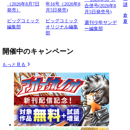
（2026年8月7日
年16号（2026年8
謎
合併号(2026年8
発売）
月5日発売)
月5日発売号)
倉
ビッグコミック
ビッグコミック
夏
週刊少年サンデ
編集部
オリジナル編集
ー編集部
部
開催中のキャンペーン
もっと見る