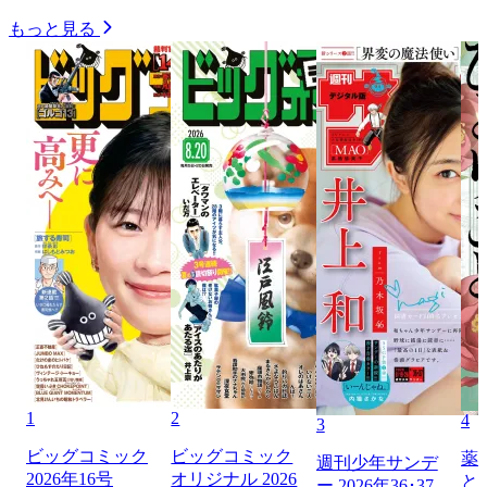
もっと見る
1
2
4
3
ビッグコミック
ビッグコミック
薬
週刊少年サンデ
2026年16号
オリジナル 2026
と
ー 2026年36･37