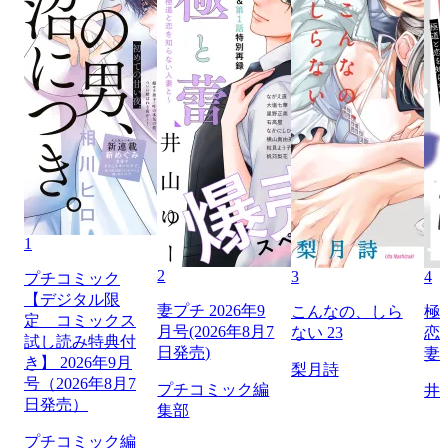
1
2
3
4
プチコミック
【デジタル限
妻プチ 2026年9
こんなの、しら
極
定 コミックス
月号(2026年8月7
ない 23
恋
試し読み特典付
日発売)
妻
き】 2026年9月
梨月詩
号（2026年8月7
プチコミック編
井
日発売）
集部
プチコミック編