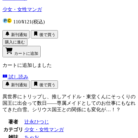
少女・女性マンガ
110
/
¥121
(税込)
新刊通知
後で買う
購入に進む
カートに追加
カートに追加しました
試し読み
新刊通知
後で買う
異世界にトリップし、推しアイドル・東堂くんにそっくりの
国王に出会って数日――専属メイドとしてのお仕事にもなれ
てきた白雪。シリウス国王との関係にも変化が…！？
著者
辻永ひつじ
カテゴリ
少女・女性マンガ
雑誌
ちゃお