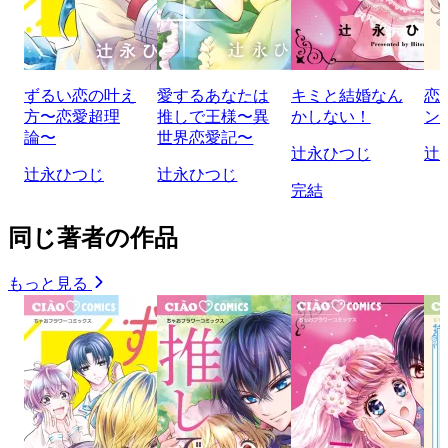
ずるい恋の叶え
愛するあなたは
キミと結婚なん
恋
方〜恋愛超理
推しで王様〜異
かしない！
ン
論〜
世界恋愛記〜
辻永ひつじ
辻
辻永ひつじ
辻永ひつじ
完結
同じ著者の作品
もっと見る