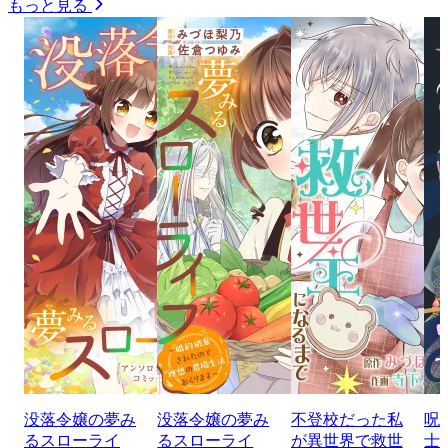
もっと見る
没落令嬢の夢み
没落令嬢の夢み
不登校だった私
呪
るスローライ
るスローライ
が異世界で救世
士