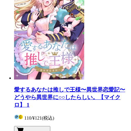
愛するあなたは推しで王様〜異世界恋愛記〜
どうやら異世界に○○したらしい。【マイク
ロ】 1
110
/
¥121
(税込)