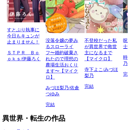
すとぷり執事に
今日もキュンが
没落令嬢の夢み
不登校だった私
呪
止まりません！
るスローライ
が異世界で救世
士
ＳＴＰＲ Ｂｏ
フ〜婚約破棄さ
主になるまで
時
ｏｋｓ/伊藤ろく
れたので理想の
【マイクロ】
乃
農場生活おくり
寺下よこ/みづほ
ます〜【マイク
完
梨乃
ロ】
完結
みづほ梨乃/佐倉
つゆみ
完結
異世界・転生の作品