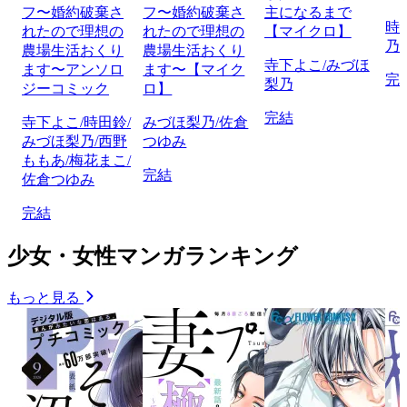
フ〜婚約破棄さ
フ〜婚約破棄さ
主になるまで
時
れたので理想の
れたので理想の
【マイクロ】
乃
農場生活おくり
農場生活おくり
寺下よこ/みづほ
ます〜アンソロ
ます〜【マイク
完
梨乃
ジーコミック
ロ】
完結
寺下よこ/時田鈴/
みづほ梨乃/佐倉
みづほ梨乃/西野
つゆみ
ももあ/梅花まこ/
完結
佐倉つゆみ
完結
少女・女性マンガランキング
もっと見る