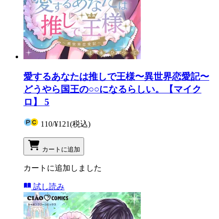
愛するあなたは推しで王様〜異世界恋愛記〜
どうやら国王の○○になるらしい。【マイク
ロ】 5
110
/
¥121
(税込)
カートに追加
カートに追加しました
試し読み