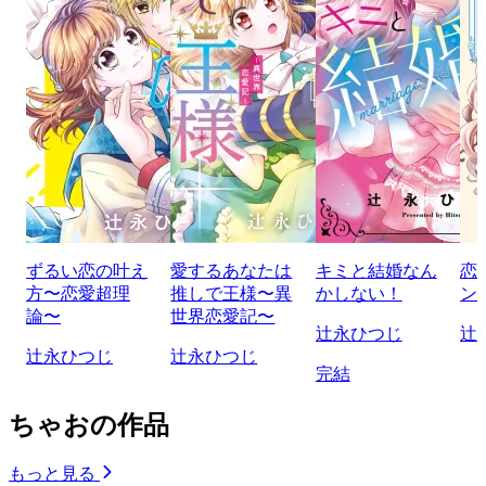
ずるい恋の叶え
愛するあなたは
キミと結婚なん
恋
方〜恋愛超理
推しで王様〜異
かしない！
ン
論〜
世界恋愛記〜
辻永ひつじ
辻
辻永ひつじ
辻永ひつじ
完結
ちゃおの作品
もっと見る