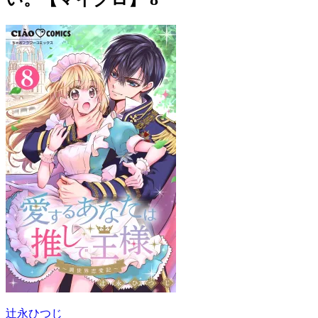
辻永ひつじ