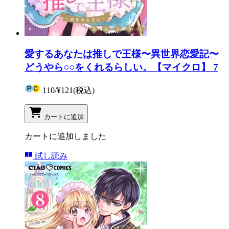
愛するあなたは推しで王様〜異世界恋愛記〜
どうやら○○をくれるらしい。【マイクロ】 7
110
/
¥121
(税込)
カートに追加
カートに追加しました
試し読み