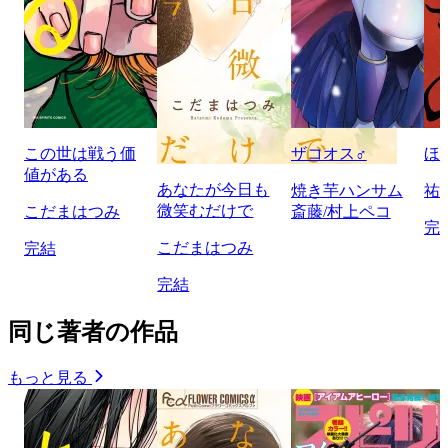
この世は戦う価
ザコオス♂
ほ
値がある
あなたが今日も
焼き芋ハンサム
祐
微笑むだけで
こだまはつみ
斎藤/村上ペコ
完
こだまはつみ
完結
完結
同じ著者の作品
もっと見る