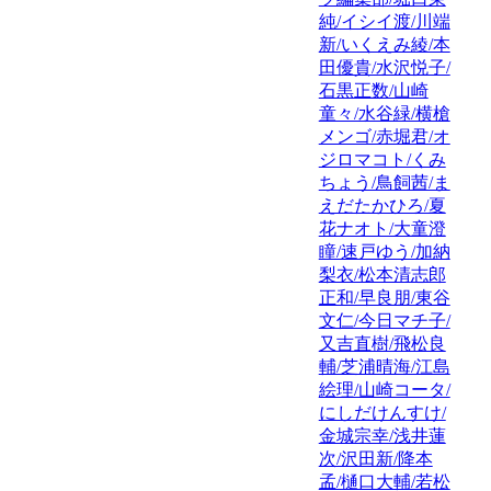
純/イシイ渡/川端
新/いくえみ綾/本
田優貴/水沢悦子/
石黒正数/山崎
童々/水谷緑/横槍
メンゴ/赤堀君/オ
ジロマコト/くみ
ちょう/鳥飼茜/ま
えだたかひろ/夏
花ナオト/大童澄
瞳/速戸ゆう/加納
梨衣/松本清志郎
正和/早良朋/東谷
文仁/今日マチ子/
又吉直樹/飛松良
輔/芝浦晴海/江島
絵理/山崎コータ/
にしだけんすけ/
金城宗幸/浅井蓮
次/沢田新/降本
孟/樋口大輔/若松