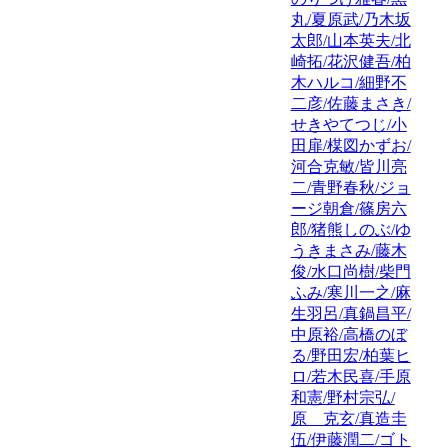
丸/夏原武/乃木坂
太郎/山本英夫/北
崎拓/花沢健吾/柏
木ハルコ/細野不
二彦/佐藤まさき/
せきやてつじ/小
田扉/楳図かずお/
河合克敏/皆川亮
二/青野春秋/ジョ
ージ朝倉/篠房六
郎/猪熊しのぶ/ゆ
うきまさみ/藤木
俊/水口尚樹/柴門
ふみ/寒川一之/麻
生羽呂/真鍋昌平/
中原裕/高橋のぼ
る/野田宏/柏葉ヒ
ロ/若木民喜/手原
和憲/野村宗弘/
原 克玄/真造圭
伍/伊藤潤二/ゴト