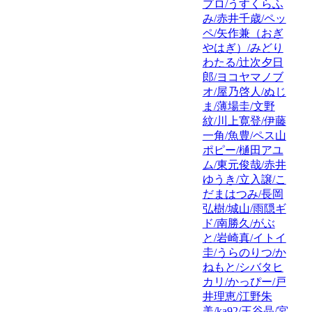
プロ/うすくらふ
み/赤井千歳/ペッ
ペ/矢作兼（おぎ
やはぎ）/みどり
わたる/辻次夕日
郎/ヨコヤマノブ
オ/屋乃啓人/ぬじ
ま/薄場圭/文野
紋/川上寛登/伊藤
一角/魚豊/ペス山
ポピー/樋田アユ
ム/東元俊哉/赤井
ゆうき/立入譲/こ
だまはつみ/長岡
弘樹/城山/雨隠ギ
ド/南勝久/がぶ
と/岩崎真/イトイ
圭/うらのりつ/か
ねもと/シバタヒ
カリ/かっぴー/戸
井理恵/江野朱
美/ka92/王谷晶/宮