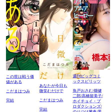
週刊ビッグコミ
この世は戦う価
ックスピリッツ
値がある
あなたが今日も
魚戸おさむ/畑健
微笑むだけで
こだまはつみ
二郎/高橋留美子/
こだまはつみ
完結
ホイチョイ・プ
ロダクションズ/
完結
のりつけ雅春/黒