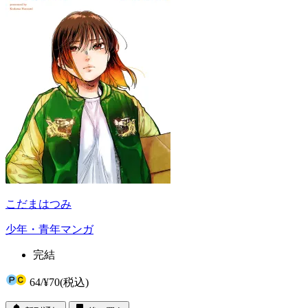
こだまはつみ
少年・青年マンガ
完結
64
/
¥70
(税込)