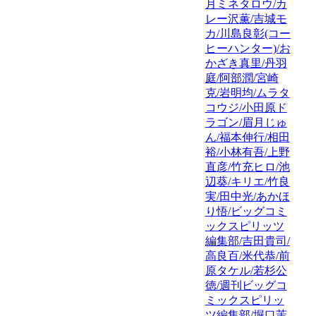
月ミネタロウ/カ
レー沢薫/吉城モ
カ/川島良彰(コー
ヒーハンター)/お
かざき真里/丹羽
庭/阿部潤/宮崎
克/岩明均/ムラタ
コウジ/小田原ド
ラゴン/眉月じゅ
ん/福本伸行/相田
裕/小林有吾/上野
直彦/竹充ヒロ/池
辺葵/キリエ/竹良
実/田中光/あかほ
り悟/ビッグコミ
ックスピリッツ
編集部/吉田貴司/
高良百/米代恭/前
原タケル/若杉公
徳/週刊ビッグコ
ミックスピリッ
ツ編集部/堀口茉