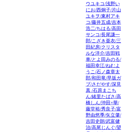
ウユキコ/浅野い
にお/西炯子/片山
ユキヲ/東村アキ
コ/藤井五成/吉本
浩二/ちはる/高田
サンコ/長尾謙一
郎/こざき亜衣/三
田紀房/クリスタ
ルな洋介/吉田戦
車/とよ田みのる/
福田幸江/ねむよ
うこ/石ノ森章太
郎/和田竜/早坂ガ
ブ/さだやす/深見
真 /石原まこち
ん/緒里たばさ/高
橋しん/沖田×華/
藤堂裕/秀良子/富
野由悠季/矢立肇/
吉田史朗/武富健
治/高尾じんぐ/望