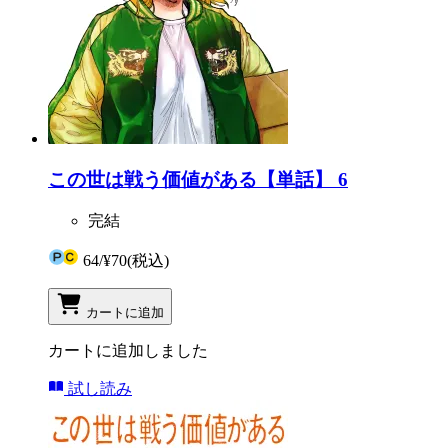
この世は戦う価値がある【単話】 6
完結
64
/
¥70
(税込)
カートに追加
カートに追加しました
試し読み