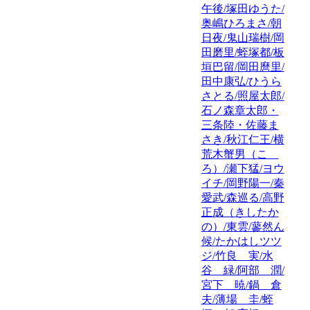
午後/塚田ゆうた/
奥嶋ひろまさ/朝
日夜/鬼山瑞樹/岡
田磨里/蛭塚都/板
垣巴留/岡田麿里/
田中康弘/ひうら
さとる/照屋太郎/
石ノ森章太郎・
三条陸・佐藤ま
さき/秋江仁王/横
荒木蟹男（こゝ
ろ）/瀬下猛/ヨウ
イチ/岡野陽一/秦
愛武/森巡る/高野
正成（きしたか
の）/東雲/蓼然ん
候/たかはしツツ
ジ/竹良 実/水
谷 緑/阿部 潤/
宮下 暁/鍋 倉
夫/薄場 圭/蛭