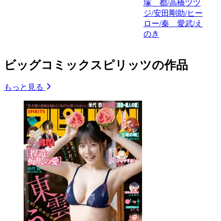
塚 都/高橋ツツ
ジ/安田剛助/ヒー
ロー/秦 愛武/え
のき
ビッグコミックスピリッツの作品
もっと見る