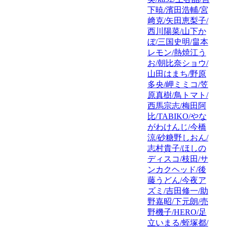
下暁/濱田浩輔/宮
﨑克/矢田恵梨子/
西川陽菜/山下か
ぼ/三国史明/畠本
レモン/熱焼江う
お/朝比奈ショウ/
山田はまち/野原
多央/岬ミミコ/笠
原真樹/鳥トマト/
西馬宗志/梅田阿
比/TABIKO/やな
がわけんじ/今橋
涼/砂糖野しおん/
志村貴子/ほしの
ディスコ/枝田/サ
ンカクヘッド/後
藤うどん/今夜ア
ズミ/吉田修一/助
野嘉昭/下元朗/売
野機子/HERO/足
立いまる/蛭塚都/