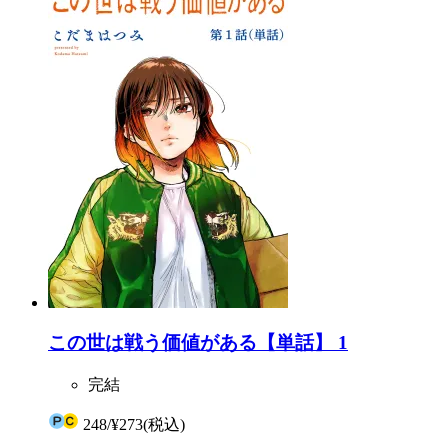
この世は戦う価値がある【単話】 1
完結
248
/
¥273
(税込)