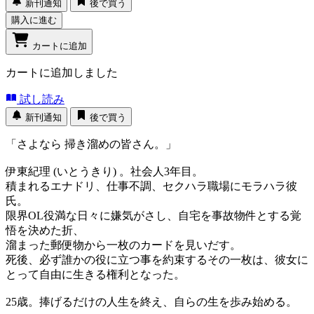
新刊通知
後で買う
購入に進む
カートに追加
カートに追加しました
試し読み
新刊通知
後で買う
「さよなら 掃き溜めの皆さん。」
伊東紀理 (いとうきり) 。社会人3年目。
積まれるエナドリ、仕事不調、セクハラ職場にモラハラ彼
氏。
限界OL役満な日々に嫌気がさし、自宅を事故物件とする覚
悟を決めた折、
溜まった郵便物から一枚のカードを見いだす。
死後、必ず誰かの役に立つ事を約束するその一枚は、彼女に
とって自由に生きる権利となった。
25歳。捧げるだけの人生を終え、自らの生を歩み始める。