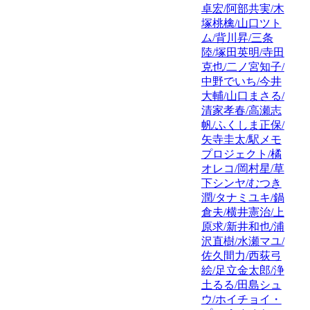
卓宏/阿部共実/木
塚桃檎/山口ツト
ム/背川昇/三条
陸/塚田英明/寺田
克也/二ノ宮知子/
中野でいち/今井
大輔/山口まさる/
清家孝春/高瀬志
帆/ふくしま正保/
矢寺圭太/駅メモ
プロジェクト/橘
オレコ/岡村星/草
下シンヤ/むつき
潤/タナミユキ/鍋
倉夫/横井憲治/上
原求/新井和也/浦
沢直樹/水瀬マユ/
佐久間力/西荻弓
絵/足立金太郎/浄
土るる/田島シュ
ウ/ホイチョイ・