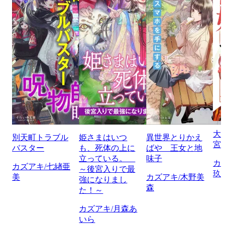
大
別天町トラブル
姫さまはいつ
異世界とりかえ
宮
バスター
も、死体の上に
ばや 王女と地
立っている。
味子
カ
カズアキ/七緖亜
～後宮入りで最
玖
美
カズアキ/木野美
強になりまし
森
た！～
カズアキ/月森あ
いら