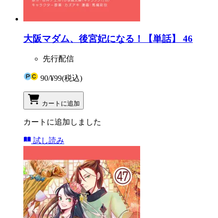
大阪マダム、後宮妃になる！【単話】 46
先行配信
90
/
¥99
(税込)
カートに追加
カートに追加しました
試し読み