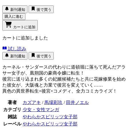
新刊通知
後で買う
購入に進む
カートに追加
カートに追加しました
試し読み
新刊通知
後で買う
カーネル・サンダースの代わりに道頓堀に落ちて死んだアラ
サー女子が、凰朔国の豪商令嬢に転生！
後宮に送り込まれ多くの妃嬪候補たちと共に花嫁修業を始め
た彼女が、大阪魂と力業で後宮を変えていく……
異色の異世界転生×後宮×コメディ、全力コミカライズ！
著者
カズアキ
/
馬場彩玖
/
田井ノエル
カテゴリ
少女・女性マンガ
雑誌
やわらかスピリッツ女子部
レーベル
やわらかスピリッツ女子部