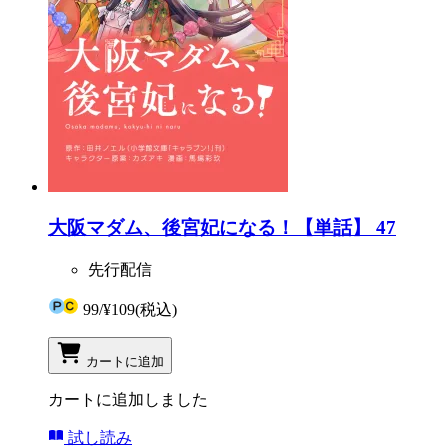
大阪マダム、後宮妃になる！【単話】 47
先行配信
99
/
¥109
(税込)
カートに追加
カートに追加しました
試し読み