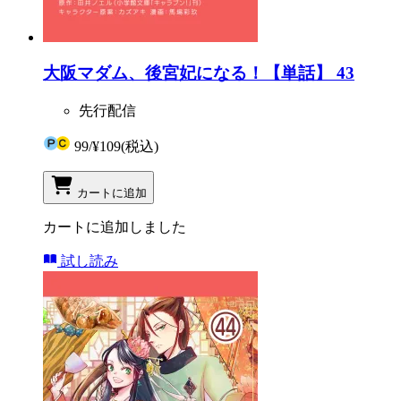
大阪マダム、後宮妃になる！【単話】 43
先行配信
99
/
¥109
(税込)
カートに追加
カートに追加しました
試し読み