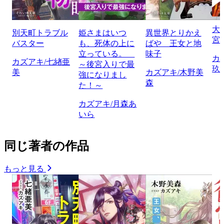
大
別天町トラブル
姫さまはいつ
異世界とりかえ
宮
バスター
も、死体の上に
ばや 王女と地
立っている。
味子
カ
カズアキ/七緖亜
～後宮入りで最
玖
美
カズアキ/木野美
強になりまし
森
た！～
カズアキ/月森あ
いら
同じ著者の作品
もっと見る