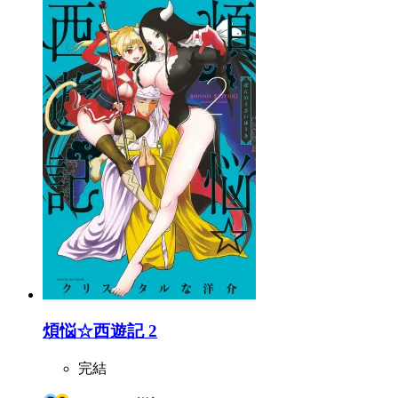
煩悩☆西遊記 2
完結