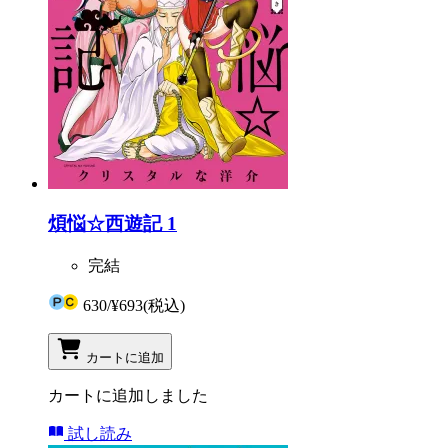
煩悩☆西遊記 1
完結
630
/
¥693
(税込)
カートに追加
カートに追加しました
試し読み