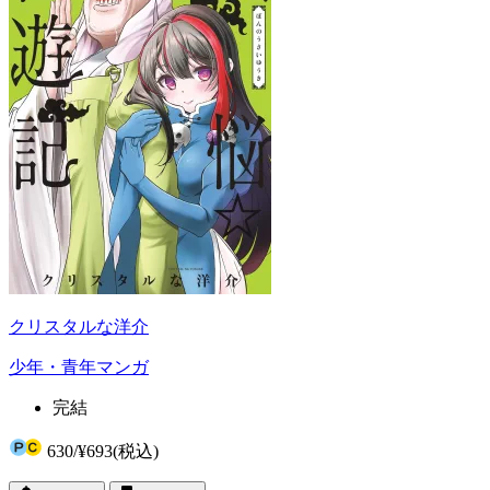
クリスタルな洋介
少年・青年マンガ
完結
630
/
¥693
(税込)