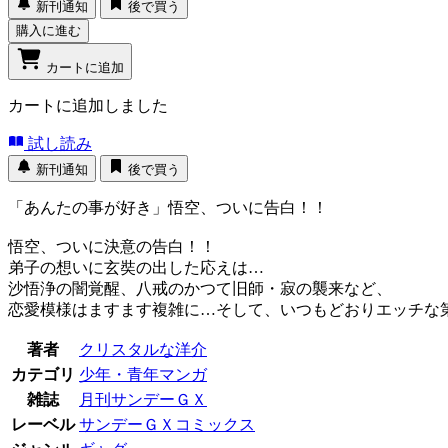
新刊通知
後で買う
購入に進む
カートに追加
カートに追加しました
試し読み
新刊通知
後で買う
「あんたの事が好き」悟空、ついに告白！！
悟空、ついに決意の告白！！
弟子の想いに玄奘の出した応えは…
沙悟浄の闇覚醒、八戒のかつて旧師・寂の襲来など、
恋愛模様はますます複雑に…そして、いつもどおりエッチな
著者
クリスタルな洋介
カテゴリ
少年・青年マンガ
雑誌
月刊サンデーＧＸ
レーベル
サンデーＧＸコミックス