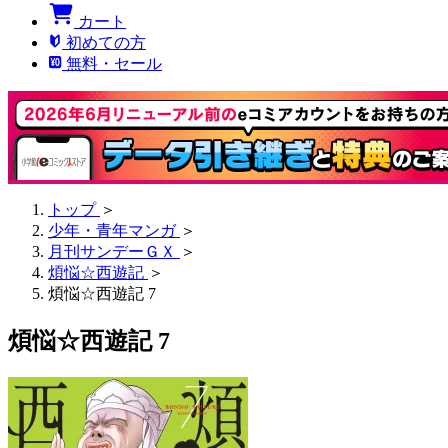
カート
初めての方
無料・セール
トップ
＞
少年・青年マンガ
＞
月刊サンデーＧＸ
＞
煩悩☆西遊記
＞
煩悩☆西遊記 7
煩悩☆西遊記 7