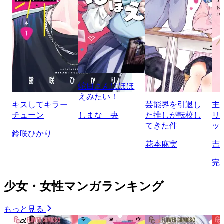
蛇目さんはほほ
えみたい！
キスしてキラー
芸能界を引退し
主
チューン
しまな 央
た推しが転校し
リ
てきた件
ッ
鈴咲ひかり
花本麻実
吉
完
少女・女性マンガランキング
もっと見る