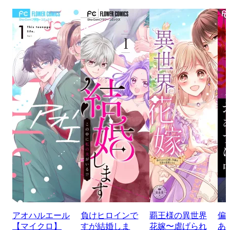
アオハルエール
負けヒロインで
覇王様の異世界
偏
【マイクロ】
すが結婚しま
花嫁〜虐げられ
あ