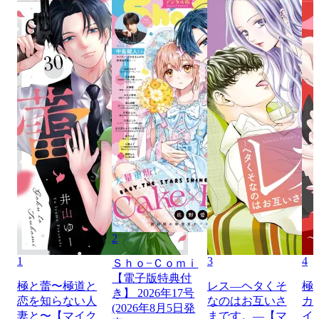
2
1
3
4
Ｓｈｏ−Ｃｏｍｉ
【電子版特典付
極と蕾〜極道と
レス―ヘタくそ
極
き】 2026年17号
恋を知らない人
なのはお互いさ
カ
(2026年8月5日発
妻と〜【マイク
まです。―【マ
イ