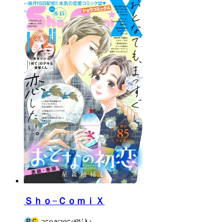
Ｓｈｏ−ＣｏｍｉＸ