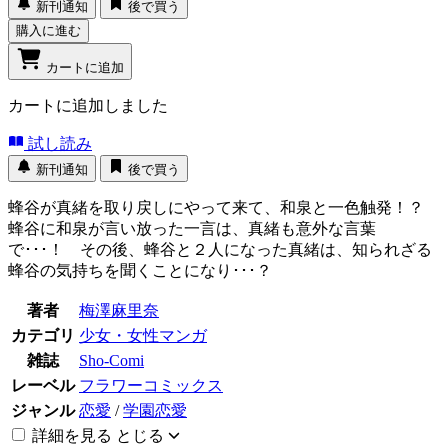
新刊通知
後で買う
購入に進む
カートに追加
カートに追加しました
試し読み
新刊通知
後で買う
蜂谷が真緒を取り戻しにやって来て、和泉と一色触発！？
蜂谷に和泉が言い放った一言は、真緒も意外な言葉
で･･･！ その後、蜂谷と２人になった真緒は、知られざる
蜂谷の気持ちを聞くことになり･･･？
著者
梅澤麻里奈
カテゴリ
少女・女性マンガ
雑誌
Sho-Comi
レーベル
フラワーコミックス
ジャンル
恋愛
/
学園恋愛
詳細を見る
とじる