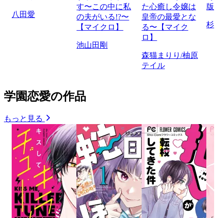
す〜この中に私
た心癒し令嬢は
版
八田愛
の夫がいる!?〜
皇帝の最愛とな
杉
【マイクロ】
る〜【マイク
ロ】
池山田剛
森猫まりり/柚原
テイル
学園恋愛の作品
もっと見る