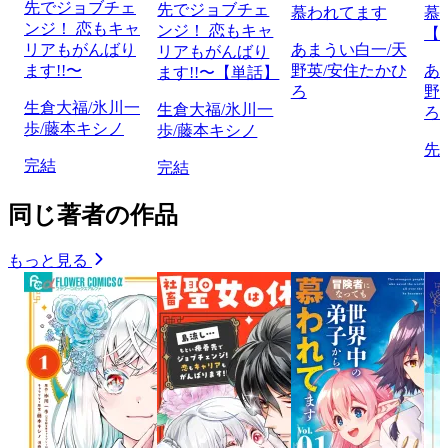
先でジョブチェ
先でジョブチェ
慕われてます
慕
ンジ！ 恋もキャ
ンジ！ 恋もキャ
【
リアもがんばり
あまうい白一/天
リアもがんばり
ます!!〜
野英/安住たかひ
あ
ます!!〜【単話】
ろ
野
生倉大福/氷川一
生倉大福/氷川一
ろ
歩/藤本キシノ
歩/藤本キシノ
先
完結
完結
同じ著者の作品
もっと見る