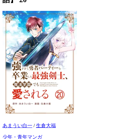
あまうい白一
/
生倉大福
少年・青年マンガ