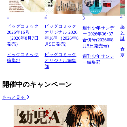
1
2
4
3
ビッグコミック
ビッグコミック
薬
週刊少年サンデ
2026年16号
オリジナル 2026
と
ー 2026年36･37
（2026年8月7日
年16号（2026年8
謎
合併号(2026年8
発売）
月5日発売)
月5日発売号)
倉
ビッグコミック
ビッグコミック
夏
週刊少年サンデ
編集部
オリジナル編集
ー編集部
部
開催中のキャンペーン
もっと見る