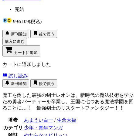
完結
99
/
¥109
(税込)
新刊通知
後で買う
購入に進む
カートに追加
カートに追加しました
試し読み
新刊通知
後で買う
魔王を倒した最強の剣士レオンは、新時代の魔法技術を学ぶ
ため勇者パーティーを卒業し、王国に七つある魔法学園を回
ることに…！ 最強剣士のリスタートファンタジー！！
著者
あまうい白一
/
生倉大福
カテゴリ
少年・青年マンガ
雑誌
やわらかスピリッツ