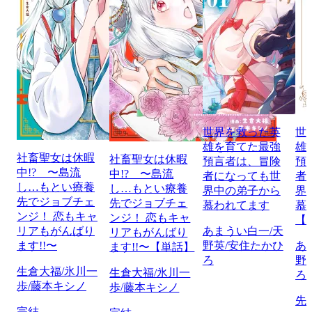
世界を救った英
世
雄を育てた最強
雄
社畜聖女は休暇
社畜聖女は休暇
預言者は、冒険
預
中!? 〜島流
中!? 〜島流
者になっても世
者
し…もとい療養
し…もとい療養
界中の弟子から
界
先でジョブチェ
先でジョブチェ
慕われてます
慕
ンジ！ 恋もキャ
ンジ！ 恋もキャ
【
リアもがんばり
あまうい白一/天
リアもがんばり
ます!!〜
野英/安住たかひ
あ
ます!!〜【単話】
ろ
野
生倉大福/氷川一
生倉大福/氷川一
ろ
歩/藤本キシノ
歩/藤本キシノ
先
完結