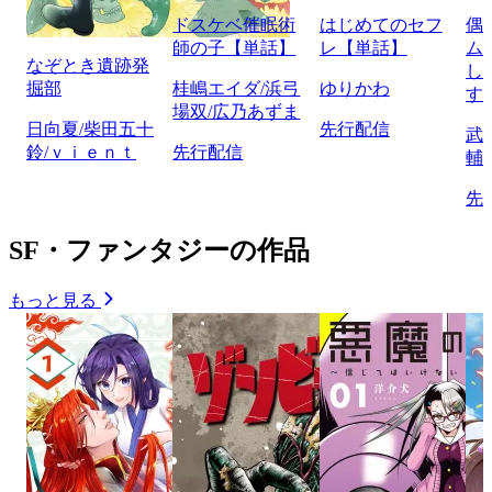
ドスケベ催眠術
はじめてのセフ
偶
師の子【単話】
レ【単話】
ム
なぞとき遺跡発
し
掘部
桂嶋エイダ/浜弓
ゆりかわ
す
場双/広乃あずま
日向夏/柴田五十
先行配信
武
鈴/ｖｉｅｎｔ
先行配信
輔
先
SF・ファンタジーの作品
もっと見る