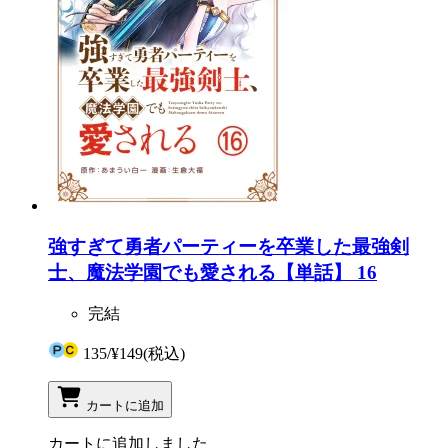
強すぎて勇者パーティーを卒業した最強剣
士、魔法学園でも愛される【単話】 16
完結
135
/
¥149
(税込)
カートに追加
カートに追加しました