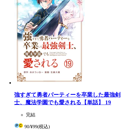
強すぎて勇者パーティーを卒業した最強剣
士、魔法学園でも愛される【単話】 19
完結
90
/
¥99
(税込)