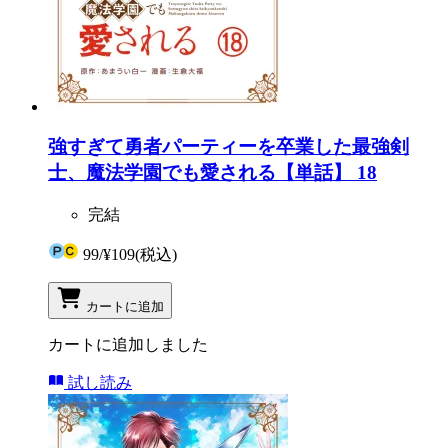
強すぎて勇者パーティーを卒業した最強剣
士、魔法学園でも愛される【単話】 18
完結
99
/
¥109
(税込)
カートに追加
カートに追加しました
試し読み