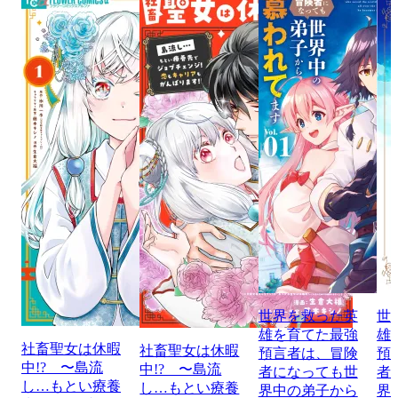
世界を救った英
世
雄を育てた最強
雄
社畜聖女は休暇
社畜聖女は休暇
預言者は、冒険
預
中!? 〜島流
中!? 〜島流
者になっても世
者
し…もとい療養
し…もとい療養
界中の弟子から
界