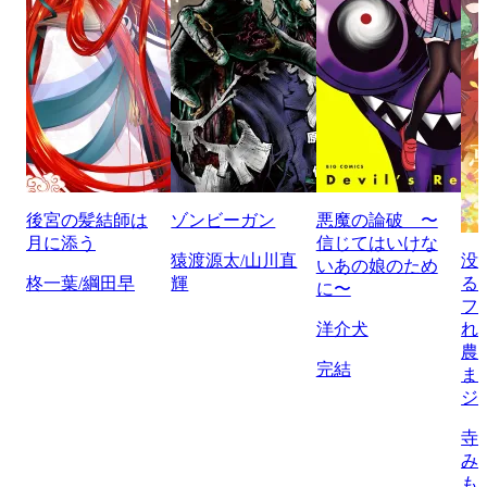
後宮の髪結師は
ゾンビーガン
悪魔の論破 〜
月に添う
信じてはいけな
猿渡源太/山川直
没
いあの娘のため
柊一葉/綱田早
輝
る
に〜
フ
洋介犬
れ
農
完結
ま
ジ
寺
み
も