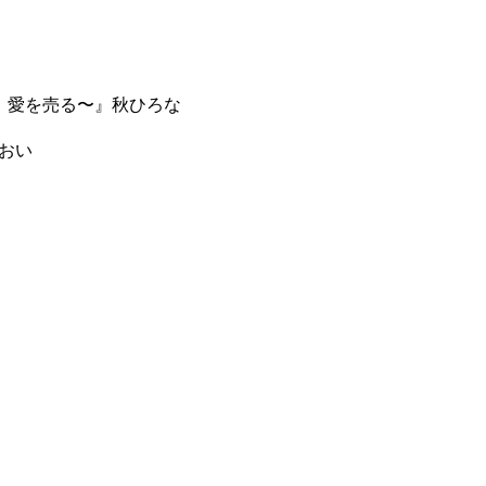
に、愛を売る〜』秋ひろな
あおい