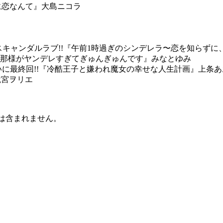
教師に恋なんて』大島ニコラ
のスキャンダルラブ!!『午前1時過ぎのシンデレラ〜恋を知らず
年下旦那様がヤンデレすぎてぎゅんぎゅんです』みなとゆみ
いに最終回!!『冷酷王子と嫌われ魔女の幸せな人生計画』上条
』鏡宮ヲリエ
等は含まれません。