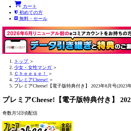
カート
初めての方
無料・セール
トップ
＞
少女・女性マンガ
＞
Ｃｈｅｅｓｅ！
＞
プレミアCheese!
＞
プレミアCheese!【電子版特典付き】 2023年8月号(2023
プレミアCheese!【電子版特典付き】 202
奇数月5日頃配信