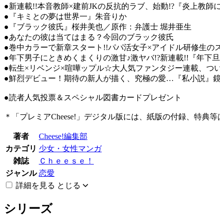
●新連載!!本音教師×建前JKの反抗的ラブ、始動!?『炎上
●『キミとの夢は世界一』朱音りか
●『ブラック彼氏』桜井美也／原作：弁護士 堀井亜生
●あなたの彼は当てはまる？今回のブラック彼氏
●巻中カラーで新章スタート!!パパ活女子×アイドル研修生
●年下男子にときめくまくりの激甘♪激ヤバ!?新連載!!『
●転生×リベンジ×喧嘩ップル☆大人気ファンタジー連載、つ
●鮮烈デビュー！期待の新人が描く、究極の愛…『私小説
●読者人気投票＆スペシャル図書カードプレゼント
＊「プレミアCheese!」デジタル版には、紙版の付録、特典
著者
Cheese!編集部
カテゴリ
少女・女性マンガ
雑誌
Ｃｈｅｅｓｅ！
ジャンル
恋愛
詳細を見る
とじる
シリーズ