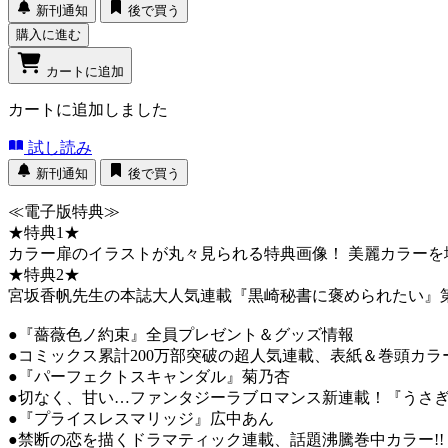
新刊通知
後で買う
購入に進む
カートに追加
カートに追加しました
試し読み
新刊通知
後で買う
≪電子版特典≫
★特典1★
カラー扉のイラストが丸々見られる特典画像！ 美麗カラー
★特典2★
宮坂香帆先生の本誌大人気連載『黒崎秘書に褒められたい』第
●『薔薇色ノ約束』全員プレゼント＆グッズ情報
●コミックス累計200万部突破の超人気連載、表紙＆巻頭カ
●『パーフェクトスキャンダル』菊乃杏
●切なく、甘い…ファンタジーラブロマンス新連載！『うさ
●『プライスレスマリッジ』広中あん
●禁断の恋を描くドラマティック連載、話題沸騰巻中カラー