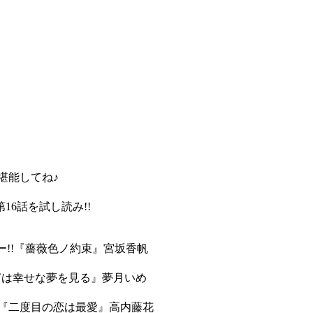
を堪能してね♪
16話を試し読み!!
ラー!!『薔薇色ノ約束』宮坂香帆
ぎは幸せな夢を見る』夢月いめ
!!『二度目の恋は最愛』高内藤花