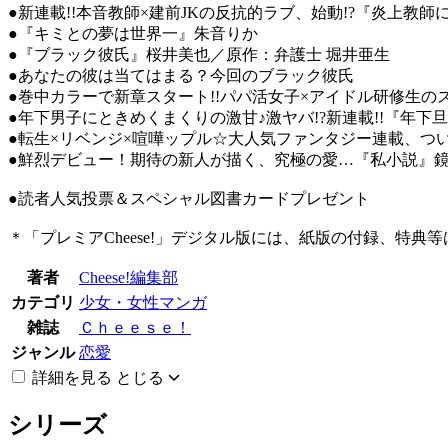
●新連載!!本音教師×建前JKの反抗的ラブ、始動!?『炎上
●『キミとの夢は世界一』朱音りか
●『ブラック彼氏』桜井美也／原作：弁護士 堀井亜生
●あなたの彼は当てはまる？今回のブラック彼氏
●巻中カラーで新章スタート!!パパ活女子×アイドル研修生
●年下男子にときめくまくりの激甘♪激ヤバ!?新連載!!『
●転生×リベンジ×喧嘩ップル☆大人気ファンタジー連載、つ
●鮮烈デビュー！期待の新人が描く、究極の愛…『私小説
●読者人気投票＆スペシャル図書カードプレゼント
＊「プレミアCheese!」デジタル版には、紙版の付録、特典
著者
Cheese!編集部
カテゴリ
少女・女性マンガ
雑誌
Ｃｈｅｅｓｅ！
ジャンル
恋愛
詳細を見る
とじる
シリーズ