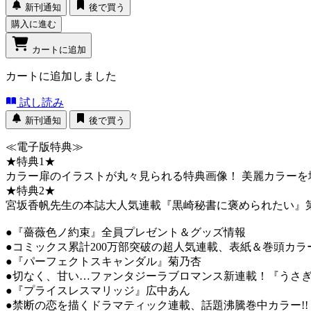
新刊通知
後で買う
購入に進む
カートに追加
カートに追加しました
試し読み
新刊通知
後で買う
≪電子版特典≫
★特典1★
カラー扉のイラストが丸々見られる特典画像！ 美麗カラー
★特典2★
宮坂香帆先生の本誌大人気連載『黒崎秘書に褒められたい』第
●『薔薇色ノ約束』全員プレゼント＆グッズ情報
●コミックス累計200万部突破の超人気連載、表紙＆巻頭カ
●『パーフェクトスキャンダル』菊乃杏
●切なく、甘い…ファンタジーラブロマンス新連載！『うさ
●『プライスレスマリッジ』広中あん
●禁断の恋を描くドラマティック連載、話題沸騰巻中カラー