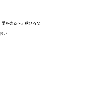
に、愛を売る〜』秋ひろな
あおい