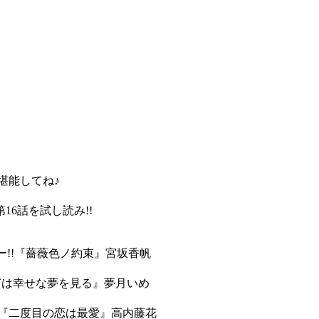
を堪能してね♪
16話を試し読み!!
ラー!!『薔薇色ノ約束』宮坂香帆
ぎは幸せな夢を見る』夢月いめ
!!『二度目の恋は最愛』高内藤花