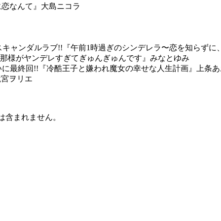
教師に恋なんて』大島ニコラ
のスキャンダルラブ!!『午前1時過ぎのシンデレラ〜恋を知らず
年下旦那様がヤンデレすぎてぎゅんぎゅんです』みなとゆみ
いに最終回!!『冷酷王子と嫌われ魔女の幸せな人生計画』上条
』鏡宮ヲリエ
等は含まれません。