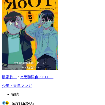
肋家竹一
/
此元和津也／P.I.C.S.
少年・青年マンガ
完結
104
/
¥114
(税込)