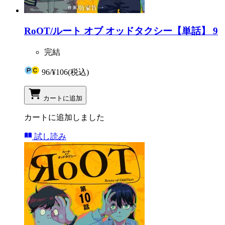
RoOT/ルート オブ オッドタクシー【単話】 9
完結
96
/
¥106
(税込)
カートに追加
カートに追加しました
試し読み