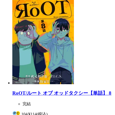
RoOT/ルート オブ オッドタクシー【単話】 8
完結
104
/
¥114
(税込)