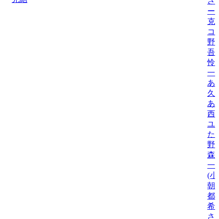
さ
ー
克
コ
野
吾
怜
一
あ
久
あ
西
ユ
た
野
森
一
(
朝
都
希
さ