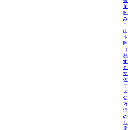
香
川
籾
み
ユ
山
本
岡
（
林
す
ち
文
佐
二
ざ
弘
万
清
の
し
彦