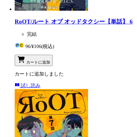
RoOT/ルート オブ オッドタクシー【単話】 6
完結
96
/
¥106
(税込)
カートに追加
カートに追加しました
試し読み