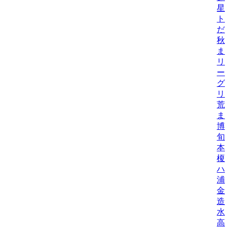
星
ト
だ
秋
ま
リ
ー
グ
リ
荒
ま
博
旬
本
榎
ハ
浦
金
造
水
高