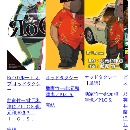
オッドタクシー
ビ
RoOT/ルート オ
オッドタクシー
【単話】
ス
ブ オッドタクシ
肋家竹一/此元和
ー
肋家竹一/此元和
乃
津也／P.I.C.S.
津也／P.I.C.S.
英
肋家竹一/此元和
完結
井
津也／P.I.C.S./此
藤
元和津也Ｐ．
洋
Ｉ．Ｃ．Ｓ．
し
完結