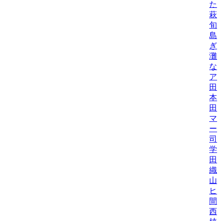
た
萩
旬
島
ぎ
灘
な
ア
田
本
田
マ
ー
司
学
田
織/
山
ヒロ
間
西