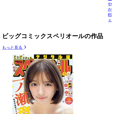
や
か/
杉
ｃ
ビッグコミックスペリオールの作品
もっと見る