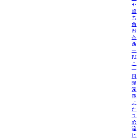
ヤ
賢吾
窓
角
澄
奈
西
一
P.
こ
十
風
隆
濁
澤
よ
た
ユ
め
流
ヒ