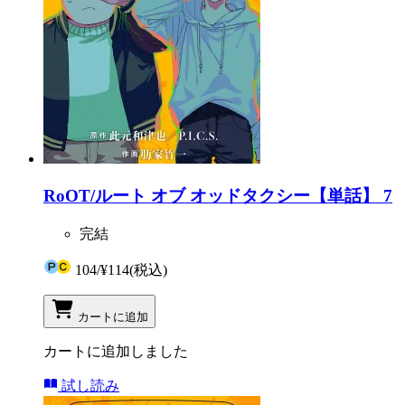
RoOT/ルート オブ オッドタクシー【単話】 7
完結
104
/
¥114
(税込)
カートに追加
カートに追加しました
試し読み