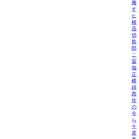
雅
す
ヒ
根
迅
切
島
郎
こ
冨
哉
正
横
緋
西
佐
の
今
ら
十
彦