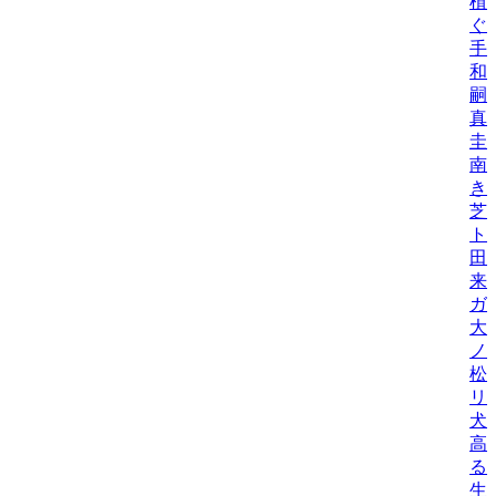
植
ぐ
手
和/
嗣
真
圭
南
き
芝
トシ
田
来
ガ
大
ノ
松
リ
犬
高
る
生