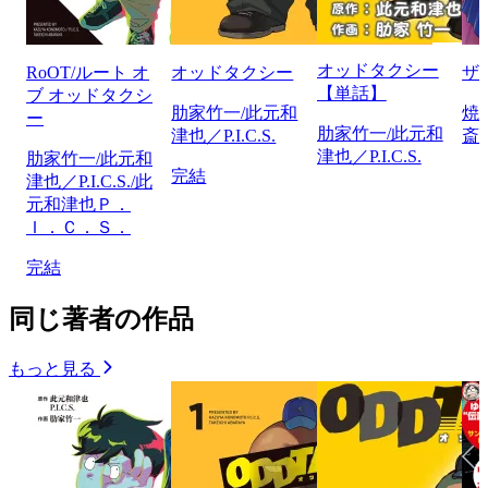
オッドタクシー
RoOT/ルート オ
オッドタクシー
ザ
【単話】
ブ オッドタクシ
肋家竹一/此元和
焼
ー
肋家竹一/此元和
津也／P.I.C.S.
斎
津也／P.I.C.S.
肋家竹一/此元和
完結
津也／P.I.C.S./此
元和津也Ｐ．
Ｉ．Ｃ．Ｓ．
完結
同じ著者の作品
もっと見る