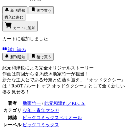
新刊通知
後で買う
購入に進む
カートに追加
カートに追加しました
試し読み
新刊通知
後で買う
此元和津也による完全オリジナルストーリー！
作画は前回から引き続き肋家竹一が担当！
新たな主人公である玲奈と佐藤を迎え、『オッドタクシー』
は『RoOT / ルート オブ オッドタクシー』として全く新しい
姿を見せる！
著者
肋家竹一
/
此元和津也／P.I.C.S.
カテゴリ
少年・青年マンガ
雑誌
ビッグコミックスペリオール
レーベル
ビッグコミックス