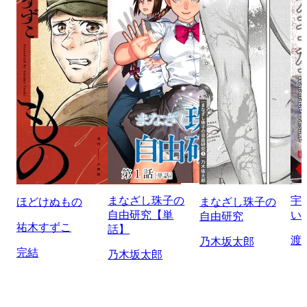
まなざし珠子の
宇
ほどけぬもの
まなざし珠子の
自由研究【単
い
自由研究
祐木すずこ
話】
渡
乃木坂太郎
完結
乃木坂太郎