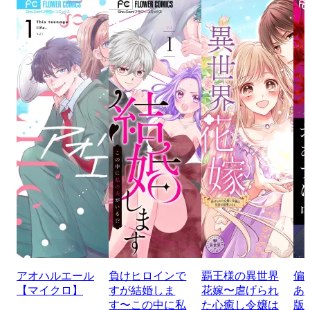
アオハルエール
負けヒロインで
覇王様の異世界
偏
【マイクロ】
すが結婚しま
花嫁〜虐げられ
あ
す〜この中に私
た心癒し令嬢は
版