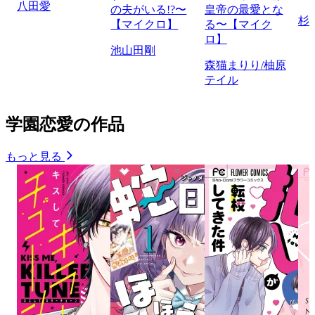
八田愛
の夫がいる!?〜
皇帝の最愛とな
杉
【マイクロ】
る〜【マイク
ロ】
池山田剛
森猫まりり/柚原
テイル
学園恋愛の作品
もっと見る