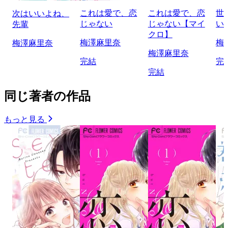
これは愛で、恋
これは愛で、恋
世
次はいいよね、
じゃない
じゃない【マイ
い
先輩
クロ】
梅澤麻里奈
梅
梅澤麻里奈
梅澤麻里奈
完結
完
完結
同じ著者の作品
もっと見る