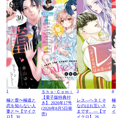
2
1
3
4
Ｓｈｏ−Ｃｏｍｉ
【電子版特典付
極と蕾〜極道と
レス―ヘタくそ
極
き】 2026年17号
恋を知らない人
なのはお互いさ
カ
(2026年8月5日発
妻と〜【マイク
まです。―【マ
イ
売)
ロ】 30
イクロ】 26