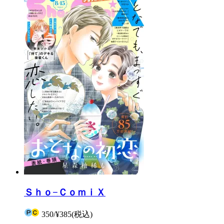
Ｓｈｏ−ＣｏｍｉＸ
350
/
¥385
(税込)