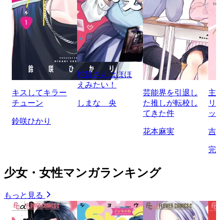
蛇目さんはほほ
えみたい！
キスしてキラー
芸能界を引退し
主
チューン
しまな 央
た推しが転校し
リ
てきた件
ッ
鈴咲ひかり
花本麻実
吉
完
少女・女性マンガランキング
もっと見る