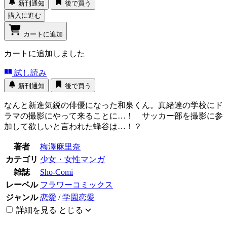
新刊通知
後で買う
購入に進む
カートに追加
カートに追加しました
試し読み
新刊通知
後で買う
なんと新進気鋭の俳優になった和泉くん。真緒達の学校にド
ラマの撮影にやって来ることに…！ サッカー部を撮影に参
加して欲しいと言われた蜂谷は…！？
著者
梅澤麻里奈
カテゴリ
少女・女性マンガ
雑誌
Sho-Comi
レーベル
フラワーコミックス
ジャンル
恋愛
/
学園恋愛
詳細を見る
とじる