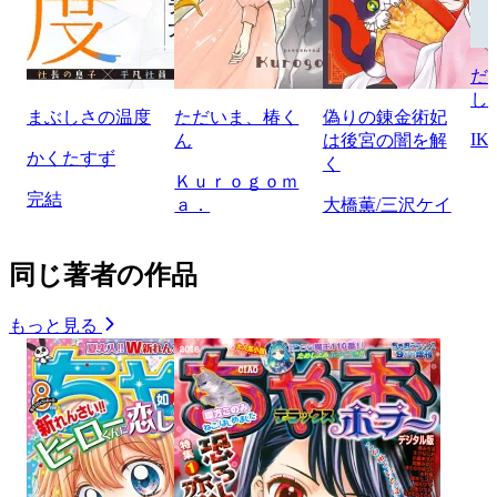
だ
し
まぶしさの温度
ただいま、椿く
偽りの錬金術妃
IK
ん
は後宮の闇を解
かくたすず
く
Ｋｕｒｏｇｏｍ
完結
ａ．
大橋薫/三沢ケイ
同じ著者の作品
もっと見る