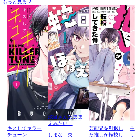
もっと見る
蛇目さんはほほ
えみたい！
キスしてキラー
芸能界を引退し
主
チューン
しまな 央
た推しが転校し
リ