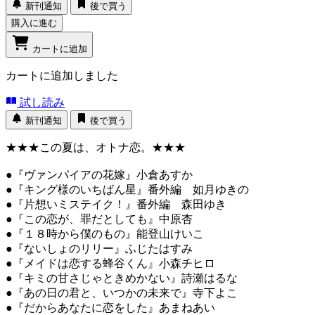
新刊通知
後で買う
購入に進む
カートに追加
カートに追加しました
試し読み
新刊通知
後で買う
★★★この夏は、オトナ恋。★★★
●『ヴァンパイアの花嫁』小倉あすか
●『キング様のいちばん星』番外編 如月ゆきの
●『片想いミステイク！』番外編 森田ゆき
●『この恋が、罪だとしても』中原杏
●『１８時から僕のもの』能登山けいこ
●『ないしょのリリー』ふじたはすみ
●『メイドは恋する蜂谷くん』小森チヒロ
●『キミの甘さじゃときめかない』詩瀬はるな
●『あの日の君と、いつかの未来で』寺下よこ
●『だからあなたに恋をした』あまねあい