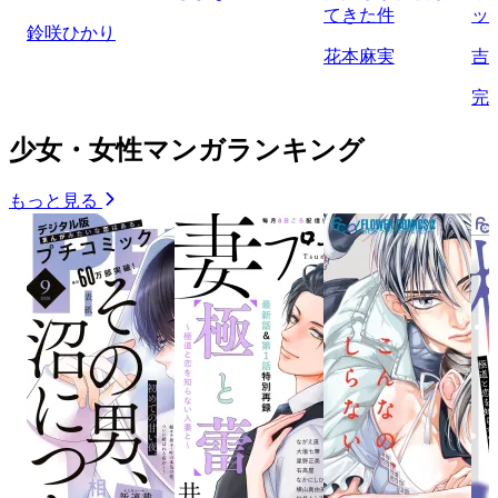
てきた件
ッ
鈴咲ひかり
花本麻実
吉
完
少女・女性マンガランキング
もっと見る