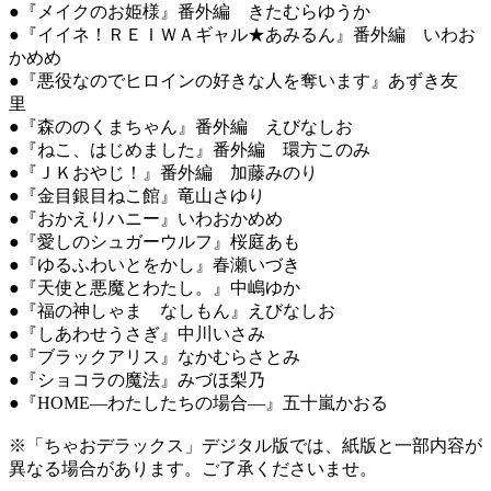
●『メイクのお姫様』番外編 きたむらゆうか
●『イイネ！ＲＥＩＷＡギャル★あみるん』番外編 いわお
かめめ
●『悪役なのでヒロインの好きな人を奪います』あずき友
里
●『森ののくまちゃん』番外編 えびなしお
●『ねこ、はじめました』番外編 環方このみ
●『ＪＫおやじ！』番外編 加藤みのり
●『金目銀目ねこ館』竜山さゆり
●『おかえりハニー』いわおかめめ
●『愛しのシュガーウルフ』桜庭あも
●『ゆるふわいとをかし』春瀬いづき
●『天使と悪魔とわたし。』中嶋ゆか
●『福の神しゃま なしもん』えびなしお
●『しあわせうさぎ』中川いさみ
●『ブラックアリス』なかむらさとみ
●『ショコラの魔法』みづほ梨乃
●『HOME―わたしたちの場合―』五十嵐かおる
※「ちゃおデラックス」デジタル版では、紙版と一部内容が
異なる場合があります。ご了承くださいませ。