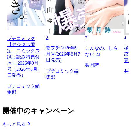
1
2
3
4
プチコミック
【デジタル限
妻プチ 2026年9
こんなの、しら
極
定 コミックス
月号(2026年8月7
ない 23
恋
試し読み特典付
日発売)
妻
き】 2026年9月
梨月詩
号（2026年8月7
プチコミック編
井
日発売）
集部
プチコミック編
集部
開催中のキャンペーン
もっと見る