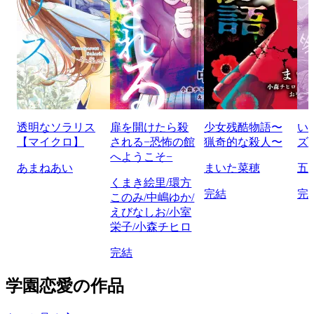
透明なソラリス
扉を開けたら殺
少女残酷物語〜
い
【マイクロ】
される−恐怖の館
猟奇的な殺人〜
ズ
へようこそ−
あまねあい
まいた菜穂
五
くまき絵里/環方
完結
完
このみ/中嶋ゆか/
えびなしお/小室
栄子/小森チヒロ
完結
学園恋愛の作品