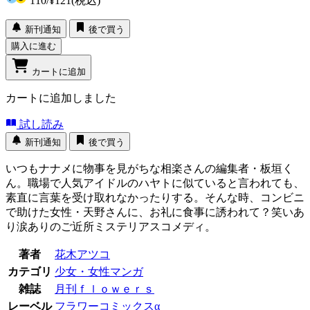
110
/
¥121
(税込)
新刊通知
後で買う
購入に進む
カートに追加
カートに追加しました
試し読み
新刊通知
後で買う
いつもナナメに物事を見がちな相楽さんの編集者・板垣く
ん。職場で人気アイドルのハヤトに似ていると言われても、
素直に言葉を受け取れなかったりする。そんな時、コンビニ
で助けた女性・天野さんに、お礼に食事に誘われて？笑いあ
り涙ありのご近所ミステリアスコメディ。
著者
花木アツコ
カテゴリ
少女・女性マンガ
雑誌
月刊ｆｌｏｗｅｒｓ
レーベル
フラワーコミックスα