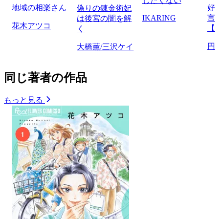
したくない
地域の相楽さん
好
偽りの錬金術妃
IKARING
言
は後宮の闇を解
花木アツコ
【
く
円
大橋薫/三沢ケイ
同じ著者の作品
もっと見る