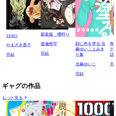
新装版 櫻狩り
ZERO
顔に色を塗る 当
有
渡瀬悠宇
やまざき貴子
麻ゆいこよみき
テ
完結
完結
り集
話
当麻ゆいこ
天
完結
ギャグの作品
もっと見る