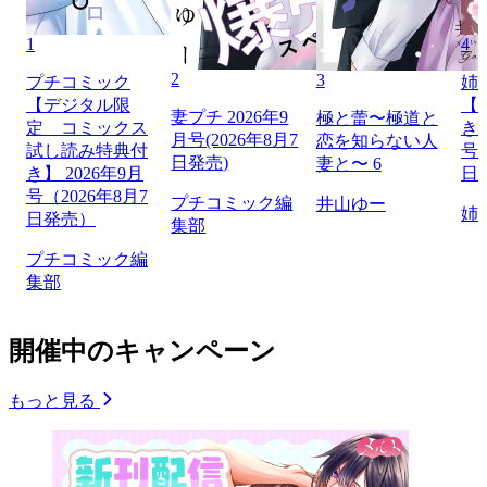
1
4
2
3
プチコミック
姉
【デジタル限
【
妻プチ 2026年9
極と蕾〜極道と
定 コミックス
き】
月号(2026年8月7
恋を知らない人
試し読み特典付
号（
日発売)
妻と〜 6
き】 2026年9月
日
号（2026年8月7
プチコミック編
井山ゆー
姉
日発売）
集部
プチコミック編
集部
開催中のキャンペーン
もっと見る