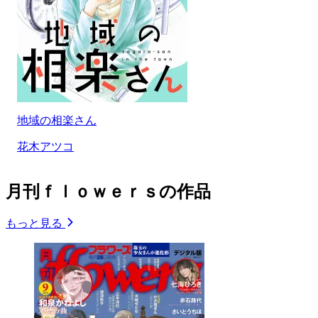
地域の相楽さん
花木アツコ
月刊ｆｌｏｗｅｒｓの作品
もっと見る