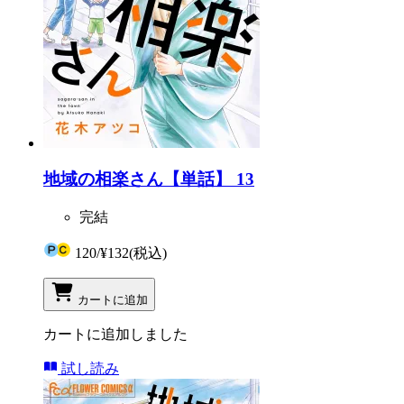
地域の相楽さん【単話】 13
完結
120
/
¥132
(税込)
カートに追加
カートに追加しました
試し読み