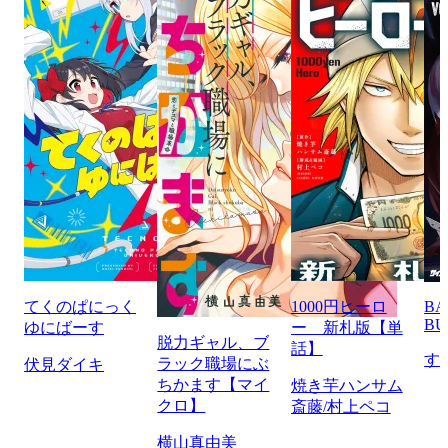
てくのぱにっく
1000円ヒーロ
BA
BU
ゆにばーす
ー 新札版【単
脱力ギャル、ブ
話】
す
ラック職場にぶ
伏見ダイキ
ちかます【マイ
焼き芋ハンサム
クロ】
斎藤/村上ペコ
横山真由美