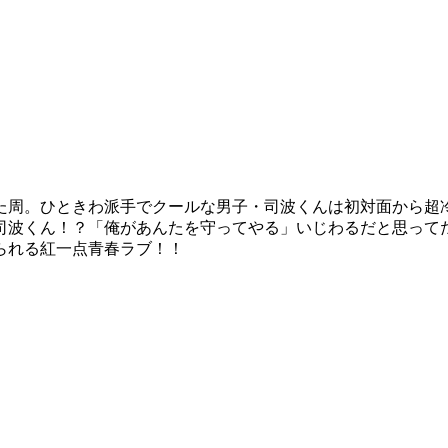
た周。ひときわ派手でクールな男子・司波くんは初対面から超
司波くん！？「俺があんたを守ってやる」いじわるだと思って
られる紅一点青春ラブ！！