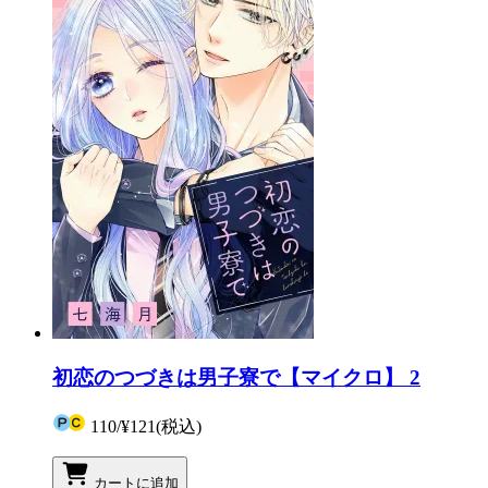
初恋のつづきは男子寮で【マイクロ】 2
110
/
¥121
(税込)
カートに追加