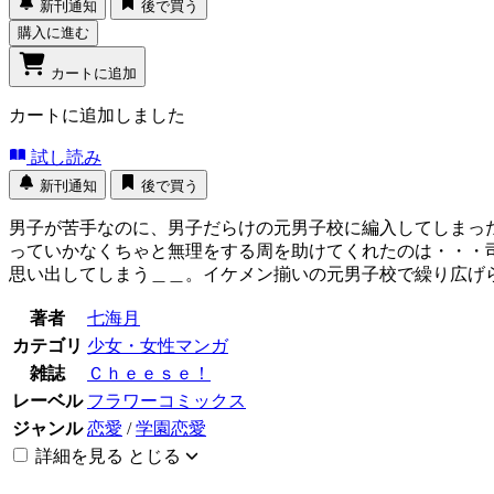
新刊通知
後で買う
購入に進む
カートに追加
カートに追加しました
試し読み
新刊通知
後で買う
男子が苦手なのに、男子だらけの元男子校に編入してしまっ
っていかなくちゃと無理をする周を助けてくれたのは・・・
思い出してしまう＿＿。イケメン揃いの元男子校で繰り広げ
著者
七海月
カテゴリ
少女・女性マンガ
雑誌
Ｃｈｅｅｓｅ！
レーベル
フラワーコミックス
ジャンル
恋愛
/
学園恋愛
詳細を見る
とじる