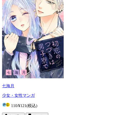
七海月
少女・女性マンガ
110
/
¥121
(税込)