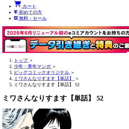
カート
初めての方
無料・セール
トップ
＞
少年・青年マンガ
＞
ビッグコミックオリジナル
＞
ミワさんなりすます【単話】
＞
ミワさんなりすます【単話】 52
ミワさんなりすます【単話】 52