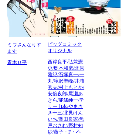
ビッグコミック
ミワさんなりす
オリジナル
ます
西岸良平/弘兼憲
青木Ｕ平
史/島本和彦/北原
雅紀/石塚真一/一
丸/滝沢聖峰/井浦
秀夫/村上もとか/
安倍夜郎/尾瀬あ
きら/能條純一/テ
リー山本/やまさ
き十三/北見けん
いち/業田良家/魚
戸おさむ/野村知
紗/藤子・F・不