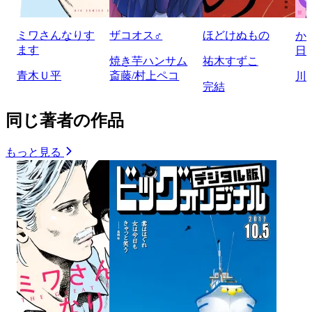
ミワさんなりす
ザコオス♂
ほどけぬもの
か
ます
日
焼き芋ハンサム
祐木すずこ
青木Ｕ平
斎藤/村上ペコ
川
完結
同じ著者の作品
もっと見る