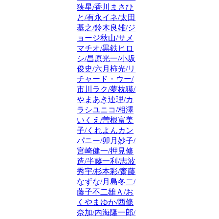
狭星/香川まさひ
と/有永イネ/太田
基之/鈴木良雄/ジ
ョージ秋山/サメ
マチオ/黒鉄ヒロ
シ/昌原光一/小坂
俊史/六月柿光/リ
チャード・ウー/
市川ラク/夢枕獏/
やまあき連理/カ
ラシユニコ/相澤
いくえ/曽根富美
子/くれよんカン
パニー/卯月妙子/
宮崎健一/押見修
造/半藤一利/志波
秀宇/杉本彩/齋藤
なずな/月島冬二/
藤子不二雄Ａ/お
くやまゆか/西條
奈加/内海隆一郎/