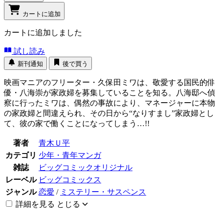
カートに追加
カートに追加しました
試し読み
新刊通知
後で買う
映画マニアのフリーター・久保田ミワは、敬愛する国民的俳
優・八海崇が家政婦を募集していることを知る。八海邸へ偵
察に行ったミワは、偶然の事故により、マネージャーに本物
の家政婦と間違えられ、その日から“なりすまし”家政婦とし
て、彼の家で働くことになってしまう…!!
著者
青木Ｕ平
カテゴリ
少年・青年マンガ
雑誌
ビッグコミックオリジナル
レーベル
ビッグコミックス
ジャンル
恋愛
/
ミステリー・サスペンス
詳細を見る
とじる