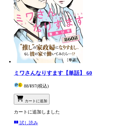
ミワさんなりすます【単話】 60
88
/
¥97
(税込)
カートに追加
カートに追加しました
試し読み