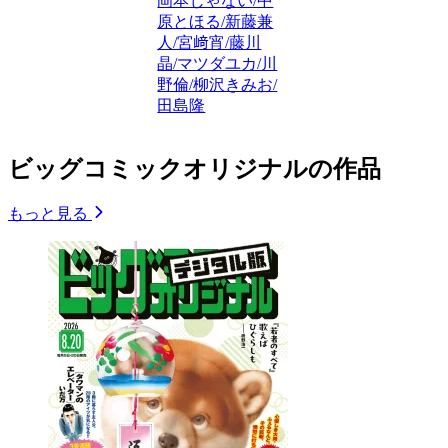
岡本じゃない/中
原とほる/新藤兼
人/宮﨑宵/藤川
晶/マツダユカ/川
野倫/柳沢きみお/
田島隆
ビッグコミックオリジナルの作品
もっと見る