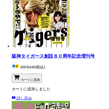
阪神タイガース創設８０周年記念増刊号
400
/
¥440
(税込)
カートに追加
カートに追加しました
試し読み