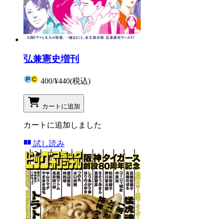
弘兼憲史増刊
400
/
¥440
(税込)
カートに追加
カートに追加しました
試し読み