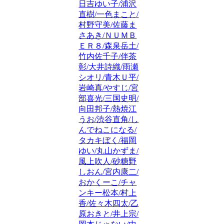
日吉ゆい子/浦沢
直樹/一色まこと/
村野守美/佐藤ま
さあき/ＮＵＭＢ
ＥＲ８/森泉岳土/
竹内佐千子/伴茶
彰/大井詩織/雨瀬
シオリ/青木Ｕ平/
岩崎真/やすじ/宮
部喜光/三国史明/
向田邦子/熱焼江
うお/渋谷直角/し
んでねこになる/
タカキぼく/福岡
ゆい/丸山かずま/
風上吹人/砂糖野
しおん/宮内康二/
おかくーこ/チャ
ンキー松本/村上
香/佐々木四太/乙
原おきと/井上宗/