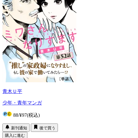
青木Ｕ平
少年・青年マンガ
88
/
¥97
(税込)
新刊通知
後で買う
購入に進む