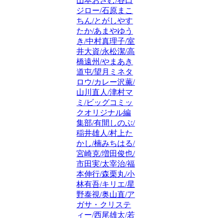
山本おさむ/谷口
ジロー/石原まこ
ちん/とがしやす
たか/あまやゆう
き/中村真理子/室
井大資/永松潔/高
橋遠州/やまあき
道屯/望月ミネタ
ロウ/カレー沢薫/
山川直人/津村マ
ミ/ビッグコミッ
クオリジナル編
集部/有間しのぶ/
稲井雄人/村上た
かし/楠みちはる/
宮崎克/増田俊也/
市田実/太宰治/福
本伸行/森栗丸/小
林有吾/キリエ/星
野泰視/奥山直/ア
ガサ・クリステ
ィー/西尾雄太/若