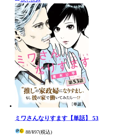
ミワさんなりすます【単話】 53
88
/
¥97
(税込)