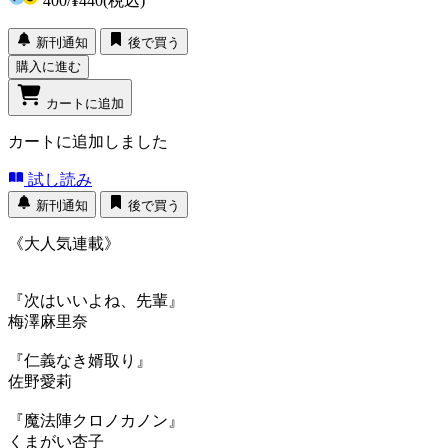
400
/
¥440
(税込)
新刊通知
後で買う
購入に進む
カートに追加
カートに追加しました
試し読み
新刊通知
後で買う
《大人気連載》
『次はいいよね、先輩』
梅澤麻里奈
『仁義なき婿取り』
佐野愛莉
『魔法陣クロノカノン』
くまがい杏子