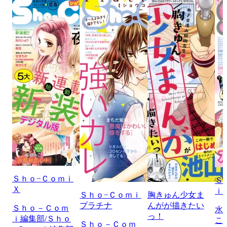
Ｓｈｏ−Ｃｏｍｉ
Ｓ
Ｘ
ｉ
Ｓｈｏ−Ｃｏｍｉ
胸きゅん少女ま
プラチナ
んがが描きたい
Ｓｈｏ－Ｃｏｍ
水
っ！
ｉ編集部/Ｓｈｏ
こ
Ｓｈｏ－Ｃｏｍ