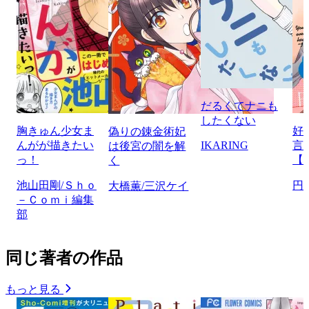
だるくてナニも
したくない
胸きゅん少女ま
好
偽りの錬金術妃
んがが描きたい
IKARING
言
は後宮の闇を解
っ！
【
く
池山田剛/Ｓｈｏ
円
大橋薫/三沢ケイ
－Ｃｏｍｉ編集
部
同じ著者の作品
もっと見る