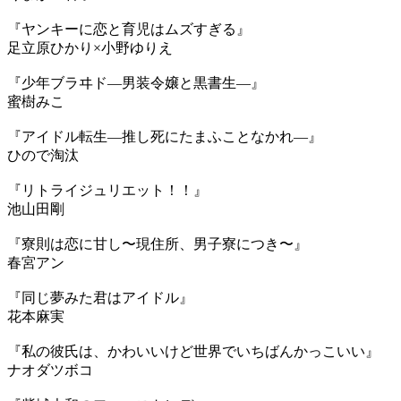
『ヤンキーに恋と育児はムズすぎる』
足立原ひかり×小野ゆりえ
『少年ブラヰド―男装令嬢と黒書生―』
蜜樹みこ
『アイドル転生―推し死にたまふことなかれ―』
ひので淘汰
『リトライジュリエット！！』
池山田剛
『寮則は恋に甘し〜現住所、男子寮につき〜』
春宮アン
『同じ夢みた君はアイドル』
花本麻実
『私の彼氏は、かわいいけど世界でいちばんかっこいい』
ナオダツボコ