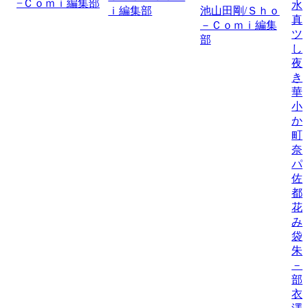
−Ｃｏｍｉ編集部
水
ｉ編集部
池山田剛/Ｓｈｏ
真
－Ｃｏｍｉ編集
ツ
部
し
夜
き
華
小
か
町
奈
パ
佐
都
花
み
袋
朱
－
部
衣