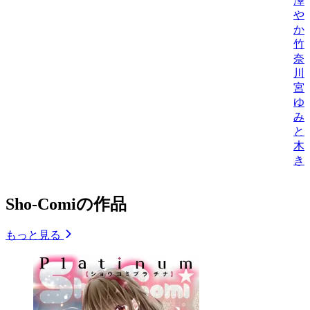
澤
や
か
竹
奈
川
宮
ゆ
み
と
木
き
Sho-Comiの作品
もっと見る