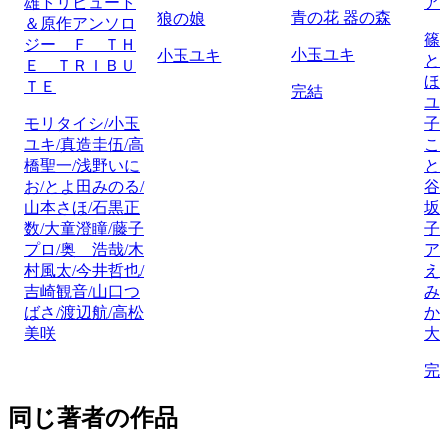
雄トリビュート
ア
青の花 器の森
狼の娘
＆原作アンソロ
篠
ジー Ｆ ＴＨ
小玉ユキ
小玉ユキ
と
Ｅ ＴＲＩＢＵ
ほ
ＴＥ
完結
ユ
モリタイシ/小玉
子
ユキ/真造圭伍/高
こ
橋聖一/浅野いに
と
お/とよ田みのる/
谷
山本さほ/石黒正
坂
数/大童澄瞳/藤子
子
プロ/奥 浩哉/木
ア
村風太/今井哲也/
え
吉崎観音/山口つ
み
ばさ/渡辺航/高松
か
美咲
大
完
同じ著者の作品