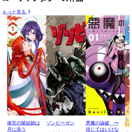
もっと見る
後宮の髪結師は
ゾンビーガン
悪魔の論破 〜
月に添う
信じてはいけな