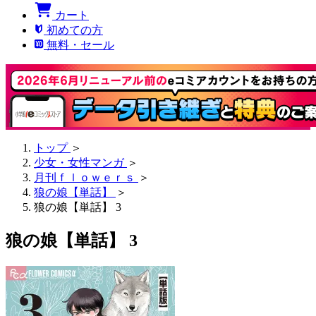
カート
初めての方
無料・セール
トップ
＞
少女・女性マンガ
＞
月刊ｆｌｏｗｅｒｓ
＞
狼の娘【単話】
＞
狼の娘【単話】 3
狼の娘【単話】 3