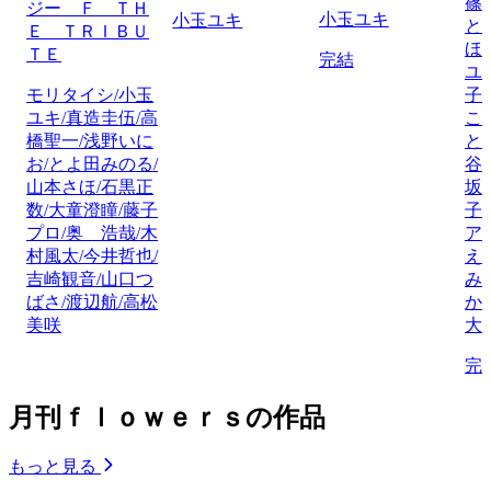
篠
ジー Ｆ ＴＨ
小玉ユキ
小玉ユキ
と
Ｅ ＴＲＩＢＵ
ほ
ＴＥ
完結
ユ
モリタイシ/小玉
子
ユキ/真造圭伍/高
こ
橋聖一/浅野いに
と
お/とよ田みのる/
谷
山本さほ/石黒正
坂
数/大童澄瞳/藤子
子
プロ/奥 浩哉/木
ア
村風太/今井哲也/
え
吉崎観音/山口つ
み
ばさ/渡辺航/高松
か
美咲
大
完
月刊ｆｌｏｗｅｒｓの作品
もっと見る