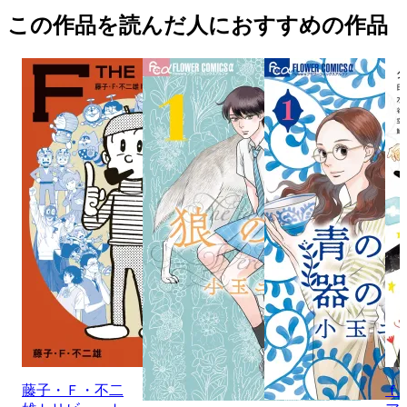
この作品を読んだ人におすすめの作品
藤子・Ｆ・不二
ｆ