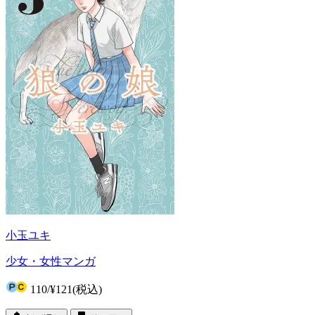
小玉ユキ
少女・女性マンガ
110
/
¥121
(税込)