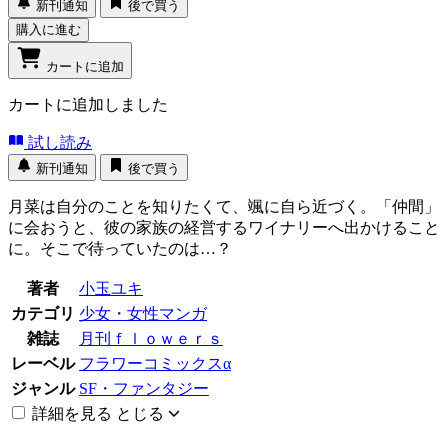
新刊通知
後で買う
購入に進む
カートに追加
カートに追加しました
試し読み
新刊通知
後で買う
月菜は自分のことを知りたくて、颯に自ら近づく。「仲間」
に会おうと、彼の家族の経営するワイナリーへ出かけること
に。そこで待っていたのは…？
著者
小玉ユキ
カテゴリ
少女・女性マンガ
雑誌
月刊ｆｌｏｗｅｒｓ
レーベル
フラワーコミックスα
ジャンル
SF・ファンタジー
詳細を見る
とじる