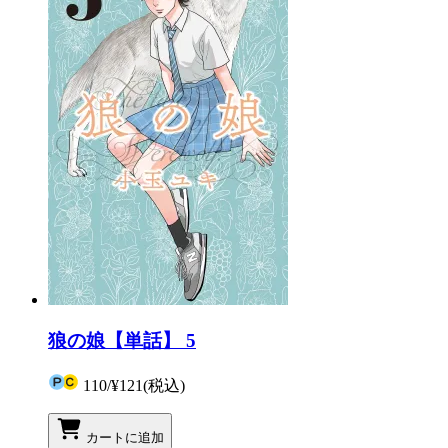
狼の娘【単話】 5
110
/
¥121
(税込)
カートに追加