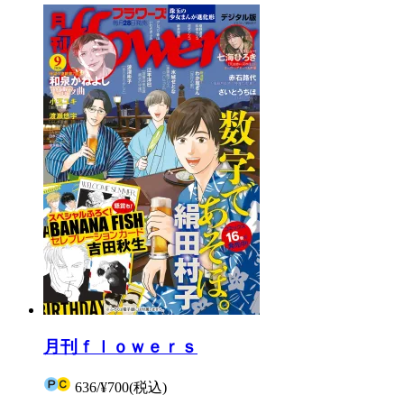
月刊ｆｌｏｗｅｒｓ
636
/
¥700
(税込)