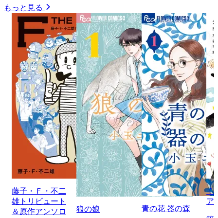
もっと見る
藤子・Ｆ・不二
ｆ
雄トリビュート
ア
青の花 器の森
狼の娘
＆原作アンソロ