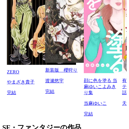
新装版 櫻狩り
ZERO
顔に色を塗る 当
有
渡瀬悠宇
やまざき貴子
麻ゆいこよみき
テ
完結
完結
り集
話
当麻ゆいこ
天
完結
SF・ファンタジーの作品