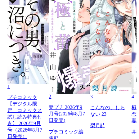
1
2
3
4
プチコミック
【デジタル限
妻プチ 2026年9
こんなの、しら
極
定 コミックス
月号(2026年8月7
ない 23
恋
試し読み特典付
日発売)
妻
き】 2026年9月
梨月詩
号（2026年8月7
プチコミック編
井
日発売）
集部