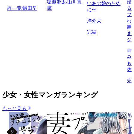
猿渡源太/山川直
没
いあの娘のため
柊一葉/綱田早
輝
る
に〜
フ
洋介犬
れ
農
完結
ま
ジ
寺
み
も
佐
完
少女・女性マンガランキング
もっと見る