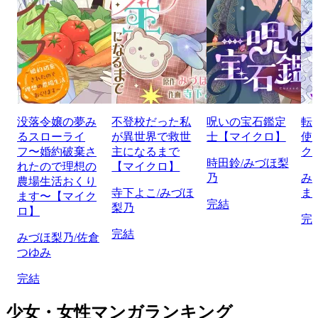
没落令嬢の夢み
不登校だった私
呪いの宝石鑑定
転
るスローライ
が異世界で救世
士【マイクロ】
使
フ〜婚約破棄さ
主になるまで
ク
時田鈴/みづほ梨
れたので理想の
【マイクロ】
乃
み
農場生活おくり
寺下よこ/みづほ
ま
ます〜【マイク
完結
梨乃
ロ】
完
完結
みづほ梨乃/佐倉
つゆみ
完結
少女・女性マンガランキング