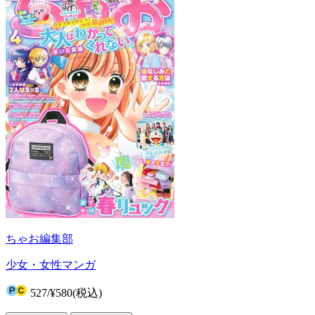
ちゃお編集部
少女・女性マンガ
527
/
¥580
(税込)