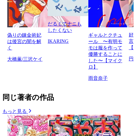
だるくてナニも
したくない
好
偽りの錬金術妃
ギャルとクチュ
IKARING
言
は後宮の闇を解
ール 〜有明モ
【
く
モは服を作って
優勝することに
円
大橋薫/三沢ケイ
した〜【マイク
ロ】
雨音奈子
同じ著者の作品
もっと見る