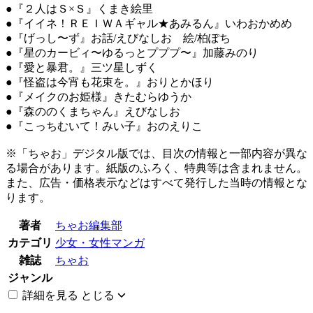
●『２人はＳ×Ｓ』くまき絵里
●『イイネ！ＲＥＩＷＡギャル★あみるん』いわおかめめ
●『げっし〜ず』お話/えびなしお 絵/柏ぽち
●『星のカービィ〜ゆるっとプププ〜』加藤みのり
●『愛と暴君。』三ツ星しずく
●『怪盗は今宵も花束を。』おりとかほり
●『メイクのお姫様』きたむらゆうか
●『森ののくまちゃん』えびなしお
●『こっちむいて！みい子』おのえりこ
※「ちゃお」デジタル版では、目次の情報と一部内容が異な
る場合があります。紙版のふろく、特典等は含まれません。
また、広告・価格表示などはすべて発行した当時の情報とな
ります。
著者
ちゃお編集部
カテゴリ
少女・女性マンガ
雑誌
ちゃお
ジャンル
詳細を見る
とじる