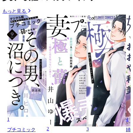
もっと見る
1
4
2
3
プチコミック
姉