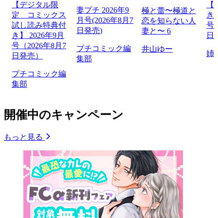
【デジタル限
【
妻プチ 2026年9
極と蕾〜極道と
定 コミックス
き】
月号(2026年8月7
恋を知らない人
試し読み特典付
号（
日発売)
妻と〜 6
き】 2026年9月
日
号（2026年8月7
プチコミック編
井山ゆー
姉
日発売）
集部
プチコミック編
集部
開催中のキャンペーン
もっと見る