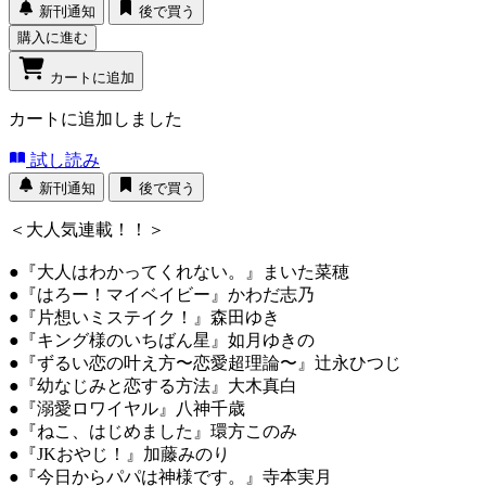
新刊通知
後で買う
購入に進む
カートに追加
カートに追加しました
試し読み
新刊通知
後で買う
＜大人気連載！！＞
●『大人はわかってくれない。』まいた菜穂
●『はろー！マイベイビー』かわだ志乃
●『片想いミステイク！』森田ゆき
●『キング様のいちばん星』如月ゆきの
●『ずるい恋の叶え方〜恋愛超理論〜』辻永ひつじ
●『幼なじみと恋する方法』大木真白
●『溺愛ロワイヤル』八神千歳
●『ねこ、はじめました』環方このみ
●『JKおやじ！』加藤みのり
●『今日からパパは神様です。』寺本実月