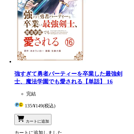
強すぎて勇者パーティーを卒業した最強剣
士、魔法学園でも愛される【単話】 16
完結
135
/
¥149
(税込)
カートに追加
カートに追加しました