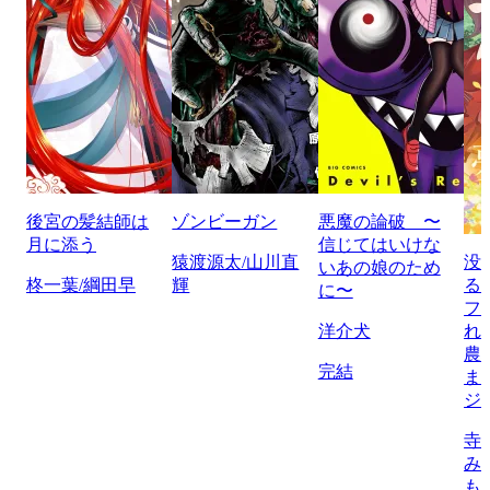
後宮の髪結師は
ゾンビーガン
悪魔の論破 〜
月に添う
信じてはいけな
猿渡源太/山川直
没
いあの娘のため
柊一葉/綱田早
輝
る
に〜
フ
洋介犬
れ
農
完結
ま
ジ
寺
み
も