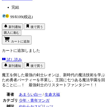
完結
99
/
¥109
(税込)
新刊通知
後で買う
購入に進む
カートに追加
カートに追加しました
試し読み
新刊通知
後で買う
魔王を倒した最強の剣士レオンは、新時代の魔法技術を学ぶ
ため勇者パーティーを卒業し、王国に七つある魔法学園を回
ることに…！ 最強剣士のリスタートファンタジー！！
著者
あまうい白一
/
生倉大福
カテゴリ
少年・青年マンガ
雑誌
やわらかスピリッツ