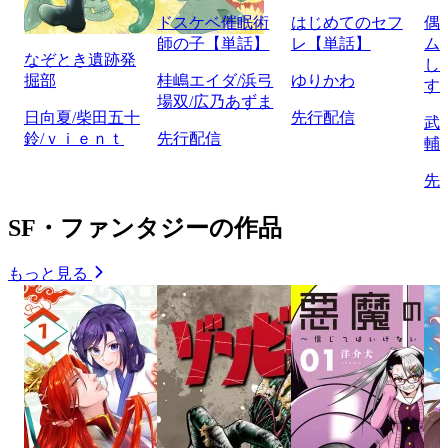
ドスケベ催眠術
はじめてのセフ
偶
師の子【単話】
レ【単話】
ム
なぞとき遺跡発
し
掘部
桂嶋エイダ/浜弓
ゆりかわ
す
場双/広乃あずま
日向夏/柴田五十
先行配信
武
鈴/ｖｉｅｎｔ
先行配信
輔
先
SF・ファンタジーの作品
もっと見る