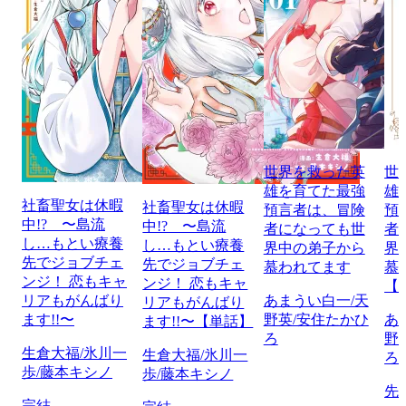
世界を救った英
世
雄を育てた最強
雄
社畜聖女は休暇
社畜聖女は休暇
預言者は、冒険
預
中!? 〜島流
中!? 〜島流
者になっても世
者
し…もとい療養
し…もとい療養
界中の弟子から
界
先でジョブチェ
先でジョブチェ
慕われてます
慕
ンジ！ 恋もキャ
ンジ！ 恋もキャ
【
リアもがんばり
あまうい白一/天
リアもがんばり
ます!!〜
野英/安住たかひ
あ
ます!!〜【単話】
ろ
野
生倉大福/氷川一
生倉大福/氷川一
ろ
歩/藤本キシノ
歩/藤本キシノ
先
完結