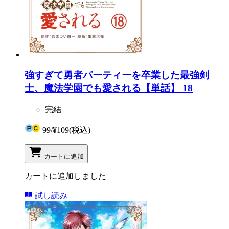
強すぎて勇者パーティーを卒業した最強剣
士、魔法学園でも愛される【単話】 18
完結
99
/
¥109
(税込)
カートに追加
カートに追加しました
試し読み