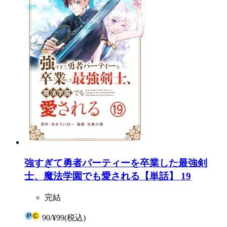
強すぎて勇者パーティーを卒業した最強剣
士、魔法学園でも愛される【単話】 19
完結
90
/
¥99
(税込)