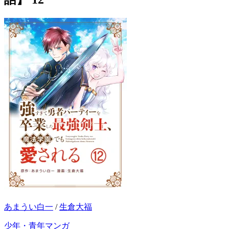
あまうい白一
/
生倉大福
少年・青年マンガ