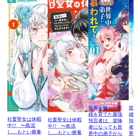
世界を救った英
世
雄を育てた最強
雄
社畜聖女は休暇
社畜聖女は休暇
預言者は、冒険
預
中!? 〜島流
中!? 〜島流
者になっても世
者
し…もとい療養
し…もとい療養
界中の弟子から
界