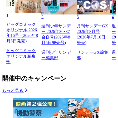
1
2
3
4
ビッグコミック
週刊少年サンデ
月刊サンデーGX
週
オリジナル 2026
ー 2026年36･37
2026年8月号
ー 
年16号（2026年8
合併号(2026年8
(2026年7月16日
(2
月5日発売)
月5日発売号)
発売)
発
ビッグコミック
週刊少年サンデ
サンデーGX編集
週
オリジナル編集
ー編集部
部
ー
部
開催中のキャンペーン
もっと見る