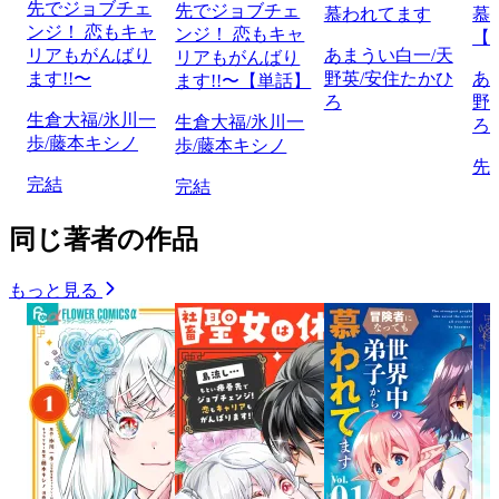
先でジョブチェ
先でジョブチェ
慕われてます
慕
ンジ！ 恋もキャ
ンジ！ 恋もキャ
【
リアもがんばり
あまうい白一/天
リアもがんばり
ます!!〜
野英/安住たかひ
あ
ます!!〜【単話】
ろ
野
生倉大福/氷川一
生倉大福/氷川一
ろ
歩/藤本キシノ
歩/藤本キシノ
先
完結
完結
同じ著者の作品
もっと見る