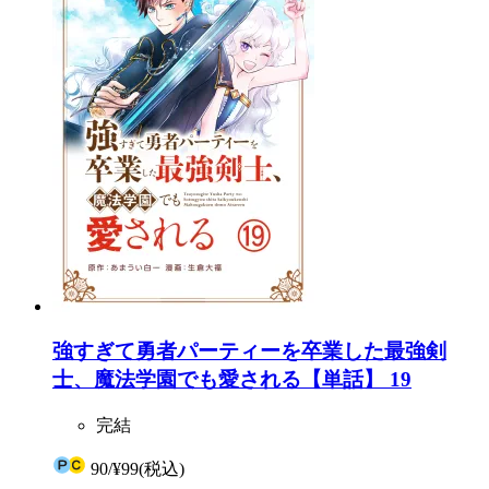
強すぎて勇者パーティーを卒業した最強剣
士、魔法学園でも愛される【単話】 19
完結
90
/
¥99
(税込)