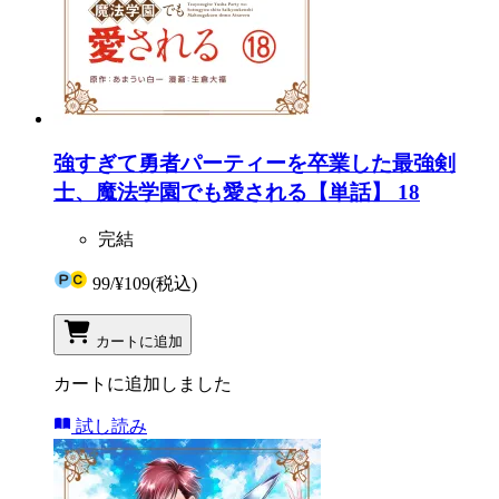
強すぎて勇者パーティーを卒業した最強剣
士、魔法学園でも愛される【単話】 18
完結
99
/
¥109
(税込)
カートに追加
カートに追加しました
試し読み