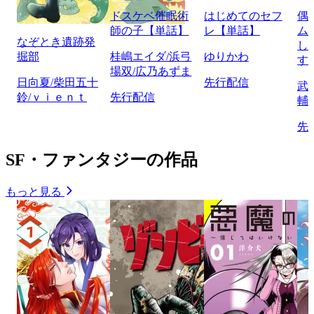
ドスケベ催眠術
はじめてのセフ
偶
師の子【単話】
レ【単話】
ム
なぞとき遺跡発
し
掘部
桂嶋エイダ/浜弓
ゆりかわ
す
場双/広乃あずま
日向夏/柴田五十
先行配信
武
鈴/ｖｉｅｎｔ
先行配信
輔
先
SF・ファンタジーの作品
もっと見る