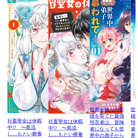
世界を救った英
世
雄を育てた最強
雄
社畜聖女は休暇
社畜聖女は休暇
預言者は、冒険
預
中!? 〜島流
中!? 〜島流
者になっても世
者
し…もとい療養
し…もとい療養
界中の弟子から
界