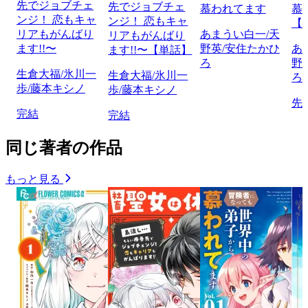
先でジョブチェ
先でジョブチェ
慕われてます
慕
ンジ！ 恋もキャ
ンジ！ 恋もキャ
【
リアもがんばり
あまうい白一/天
リアもがんばり
ます!!〜
野英/安住たかひ
あ
ます!!〜【単話】
ろ
野
生倉大福/氷川一
生倉大福/氷川一
ろ
歩/藤本キシノ
歩/藤本キシノ
先
完結
完結
同じ著者の作品
もっと見る