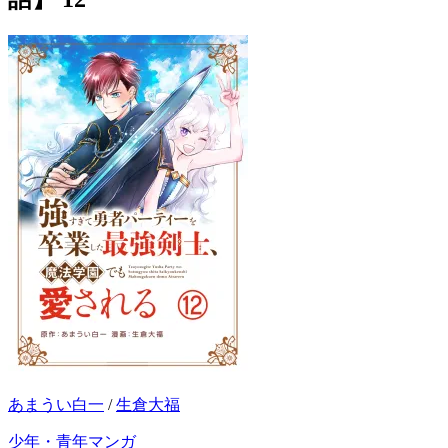
あまうい白一
/
生倉大福
少年・青年マンガ