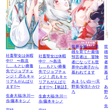
世界を救った英
世
雄を育てた最強
雄
社畜聖女は休暇
社畜聖女は休暇
預言者は、冒険
預
中!? 〜島流
中!? 〜島流
者になっても世
者
し…もとい療養
し…もとい療養
界中の弟子から
界
先でジョブチェ
先でジョブチェ
慕われてます
慕
ンジ！ 恋もキャ
ンジ！ 恋もキャ
【
リアもがんばり
あまうい白一/天
リアもがんばり
ます!!〜
野英/安住たかひ
あ
ます!!〜【単話】
ろ
野
生倉大福/氷川一
生倉大福/氷川一
ろ
歩/藤本キシノ
歩/藤本キシノ
先
完結