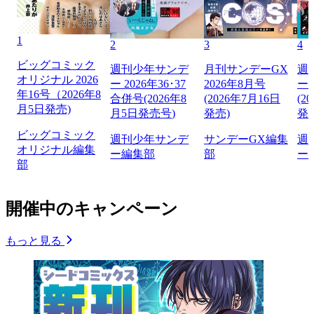
1
2
3
4
ビッグコミック
週刊少年サンデ
月刊サンデーGX
週
オリジナル 2026
ー 2026年36･37
2026年8月号
ー 
年16号（2026年8
合併号(2026年8
(2026年7月16日
(2
月5日発売)
月5日発売号)
発売)
発
ビッグコミック
週刊少年サンデ
サンデーGX編集
週
オリジナル編集
ー編集部
部
ー
部
開催中のキャンペーン
もっと見る