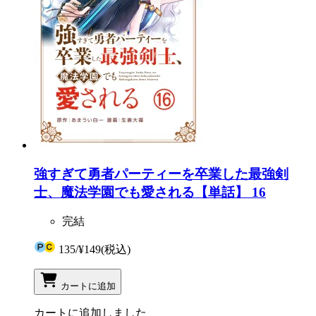
強すぎて勇者パーティーを卒業した最強剣
士、魔法学園でも愛される【単話】 16
完結
135
/
¥149
(税込)
カートに追加
カートに追加しました