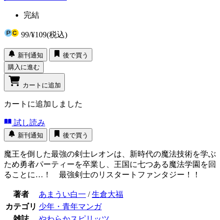
完結
99
/
¥109
(税込)
新刊通知
後で買う
購入に進む
カートに追加
カートに追加しました
試し読み
新刊通知
後で買う
魔王を倒した最強の剣士レオンは、新時代の魔法技術を学ぶ
ため勇者パーティーを卒業し、王国に七つある魔法学園を回
ることに…！ 最強剣士のリスタートファンタジー！！
著者
あまうい白一
/
生倉大福
カテゴリ
少年・青年マンガ
雑誌
やわらかスピリッツ