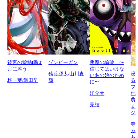
後宮の髪結師は
ゾンビーガン
悪魔の論破 〜
月に添う
信じてはいけな
猿渡源太/山川直
没
いあの娘のため
柊一葉/綱田早
輝
る
に〜
フ
洋介犬
れ
農
完結
ま
ジ
寺
み
も