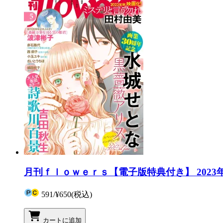
月刊ｆｌｏｗｅｒｓ【電子版特典付き】 2023年5
591
/
¥650
(税込)
カートに追加