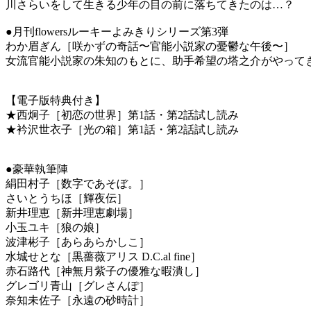
川さらいをして生きる少年の目の前に落ちてきたのは…？
●月刊flowersルーキーよみきりシリーズ第3弾
わか眉ぎん［咲かずの奇話〜官能小説家の憂鬱な午後〜］
女流官能小説家の朱知のもとに、助手希望の塔之介がやって
【電子版特典付き】
★西炯子［初恋の世界］第1話・第2話試し読み
★衿沢世衣子［光の箱］第1話・第2話試し読み
●豪華執筆陣
絹田村子［数字であそぼ。］
さいとうちほ［輝夜伝］
新井理恵［新井理恵劇場］
小玉ユキ［狼の娘］
波津彬子［あらあらかしこ］
水城せとな［黒薔薇アリス D.C.al fine］
赤石路代［神無月紫子の優雅な暇潰し］
グレゴリ青山［グレさんぽ］
奈知未佐子［永遠の砂時計］