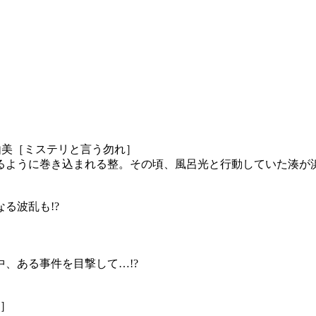
由美［ミステリと言う勿れ］
るように巻き込まれる整。その頃、風呂光と行動していた湊が浜
る波乱も!?
、ある事件を目撃して…!?
ス］