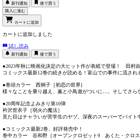
新刊通知
後で買う
購入に進む
カートに追加
カートに追加しました
試し読み
新刊通知
後で買う
●2023年秋に映画化決定の大ヒット作が表紙で登場！ 田村
コミックス最新12巻の続きが読める！富山での事件に流され
●巻頭カラー 西炯子［初恋の世界]
様々なことを乗り越え、薫と小鳥遊がついに…。そしてさらな
●20周年記念よみきり第10弾
衿沢世衣子［弱火の魔法］
見た目はチャラいが苦学生のヤヅ。深夜のスーパーでバイト中
●コミックス最新2巻、好評発売中！
巻中カラー 谷和野［オープンクロゼット9 あくた・クロ